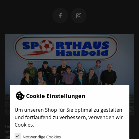
Cookie Einstellungen
Um unseren Shop für Sie optimal zu gestalten
und fortlaufend zu verbessern, verwenden wir
Cookies.
TeamBro - Sporthaus Haubold
Am Wasserturm 6
Notwendige Cookies
09603 Siebenlehn