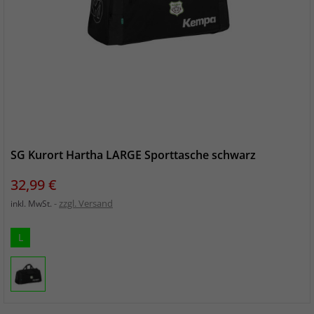
SG Kurort Hartha LARGE Sporttasche schwarz
Preis
32,99 €
zzgl. Versand
inkl. MwSt.
L