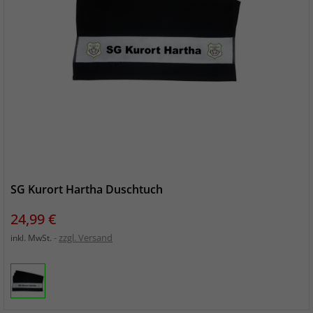
SG Kurort Hartha Duschtuch
Preis
24,99 €
zzgl. Versand
inkl. MwSt.