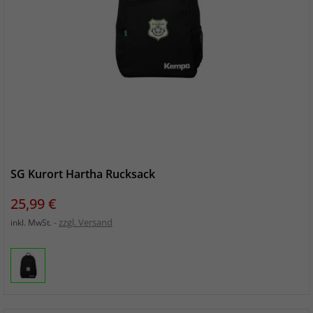
SG Kurort Hartha Rucksack
Preis
25,99 €
zzgl. Versand
inkl. MwSt.