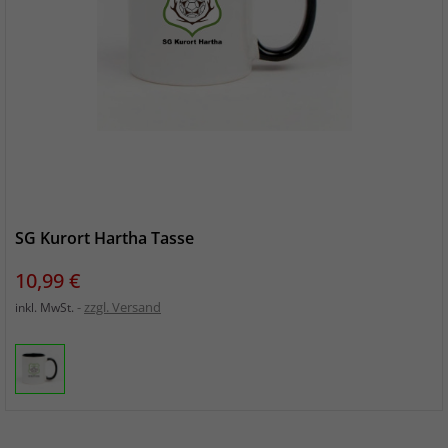
SG Kurort Hartha Tasse
Preis
10,99 €
zzgl. Versand
inkl. MwSt.