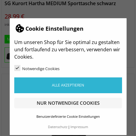
SG Kurort Hartha MEDIUM Sporttasche schwarz
Preis
28,99 €
zzgl. Versand
inkl. MwSt.
Cookie Einstellungen
M
Um unseren Shop für Sie optimal zu gestalten
und fortlaufend zu verbessern, verwenden wir
Cookies.
Notwendige Cookies
ALLE AKZEPTIEREN
NUR NOTWENDIGE COOKIES
Benutzerdefinierte Cookie Einstellungen
Datenschutz
Impressum