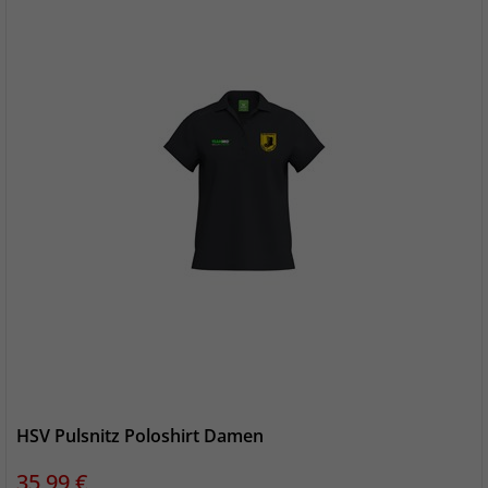
HSV Pulsnitz Poloshirt Damen
Preis
35,99 €