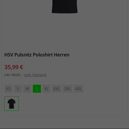
HSV Pulsnitz Poloshirt Herren
Preis
35,99 €
zzgl. Versand
inkl. MwSt.
XS
S
M
L
XL
XXL
3XL
4XL