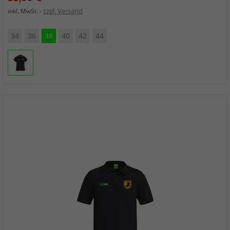
zzgl. Versand
inkl. MwSt.
34
36
38
40
42
44