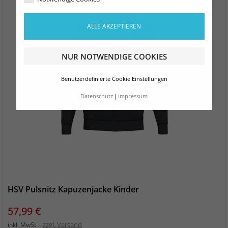
ALLE AKZEPTIEREN
NUR NOTWENDIGE COOKIES
Benutzerdefinierte Cookie Einstellungen
Datenschutz
Impressum
HSV Pulsnitz Kapuzenjacke Kinder
Preis
57,99 €
zzgl. Versand
inkl. MwSt.