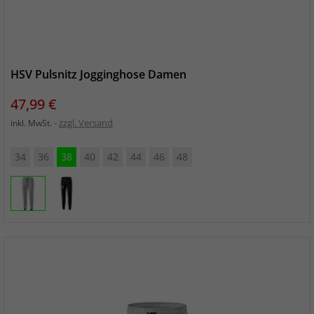
HSV Pulsnitz Jogginghose Damen
Preis
47,99 €
zzgl. Versand
inkl. MwSt.
34
36
38
40
42
44
46
48