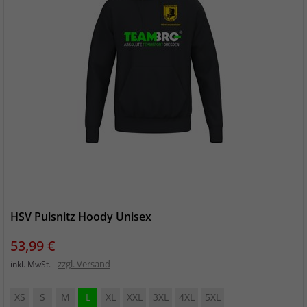
HSV Pulsnitz Hoody Unisex
Preis
53,99 €
zzgl. Versand
inkl. MwSt.
XS
S
M
L
XL
XXL
3XL
4XL
5XL