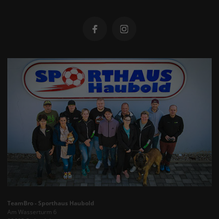
TeamBro - Sporthaus Haubold
Am Wasserturm 6