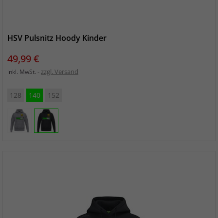
HSV Pulsnitz Hoody Kinder
Preis
49,99 €
zzgl. Versand
inkl. MwSt.
128
140
152