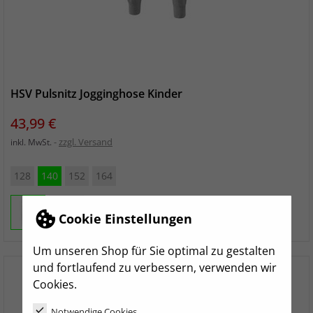
HSV Pulsnitz Jogginghose Kinder
Preis
43,99 €
zzgl. Versand
inkl. MwSt.
128
140
152
164
Cookie Einstellungen
Um unseren Shop für Sie optimal zu gestalten
und fortlaufend zu verbessern, verwenden wir
Cookies.
Notwendige Cookies