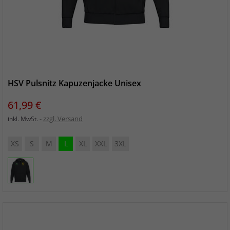
HSV Pulsnitz Kapuzenjacke Unisex
Preis
61,99 €
zzgl. Versand
inkl. MwSt.
XS
S
M
L
XL
XXL
3XL