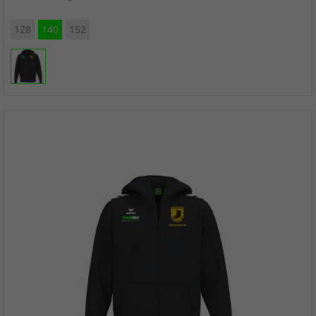
128
140
152