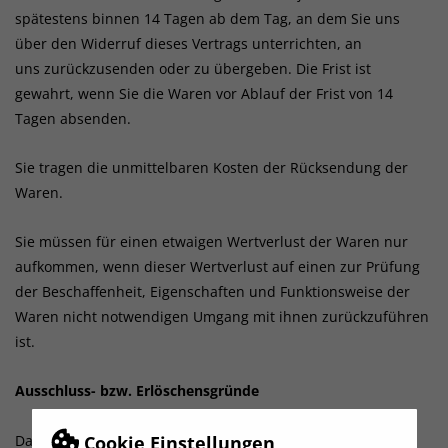
spätestens binnen 14
Tagen
ab dem Tag, an dem Sie uns
über den Widerruf dieses Vertrags unterrichten, an
uns
zurückzusenden oder zu übergeben. Die Frist ist
gewahrt, wenn Sie die Waren vor Ablauf der Frist von
14
Tagen
absenden.
Sie tragen die unmittelbaren Kosten der Rücksendung der
Waren.
Sie müssen für einen etwaigen Wertverlust der Waren nur
aufkommen, wenn dieser Wertverlust auf einen zur Prüfung
der Beschaffenheit, Eigenschaften und Funktionsweise der
Waren nicht notwendigen Umgang mit ihnen zurückzuführen
ist.
Ausschluss- bzw. Erlöschensgründe
Cookie Einstellungen
Das Widerrufsrecht besteht nicht bei Verträgen