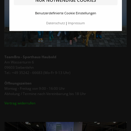
NUR NOTWENDIGE COOKIES
Benutzerdefinierte Cookie Einstellungen
Datenschutz
Impressum
TeamBro - Sporthaus Haubold
Am Wasserturm 6
09603 Siebenlehn
Tel.: +49 35242 - 66683 (Mo-Fr 9-13 Uhr)
Öffnungszeiten
Montag - Freitag von 9:00 - 16:00 Uhr
Abholung / Termine nach Vereinbarung bis 18 Uhr
Vertrag widerrufen