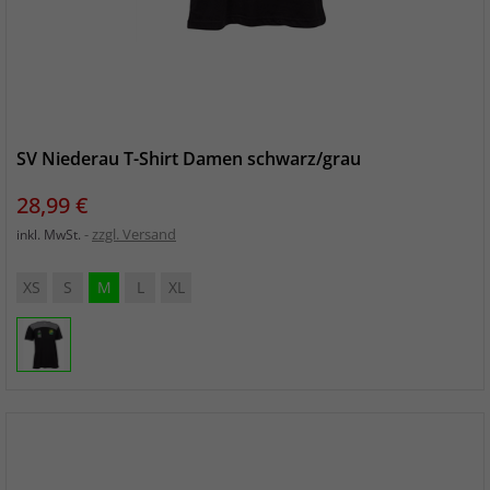
SV Niederau T-Shirt Damen schwarz/grau
Preis
28,99 €
zzgl. Versand
inkl. MwSt.
XS
S
M
L
XL