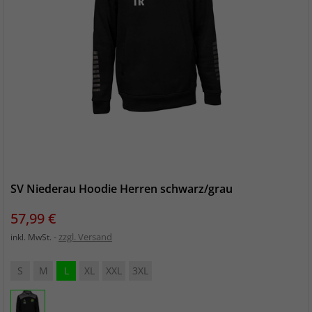
SV Niederau Hoodie Herren schwarz/grau
Preis
57,99 €
zzgl. Versand
inkl. MwSt.
S
M
L
XL
XXL
3XL