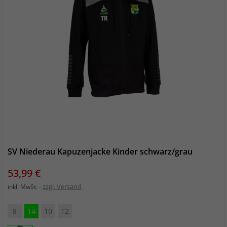
SV Niederau Kapuzenjacke Kinder schwarz/grau
Preis
53,99 €
zzgl. Versand
inkl. MwSt.
8
14
10
12