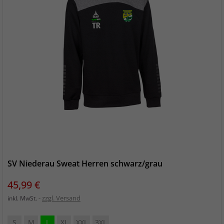
SV Niederau Sweat Herren schwarz/grau
Preis
45,99 €
zzgl. Versand
inkl. MwSt.
S
M
L
XL
XXL
3XL