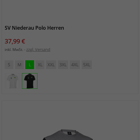
SV Niederau Polo Herren
Preis
37,99 €
zzgl. Versand
inkl. MwSt.
S
M
L
XL
XXL
3XL
4XL
5XL