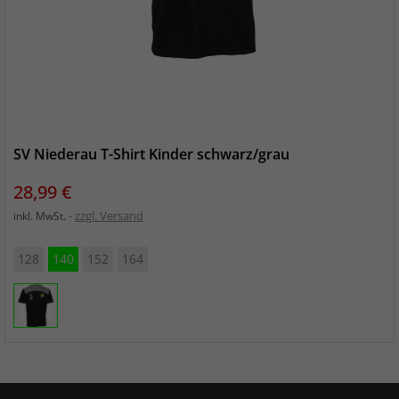
SV Niederau T-Shirt Kinder schwarz/grau
Preis
28,99 €
zzgl. Versand
inkl. MwSt.
128
140
152
164