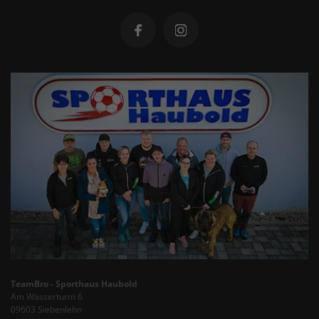
TeamBro - Sporthaus Haubold
Am Wasserturm 6
09603 Siebenlehn