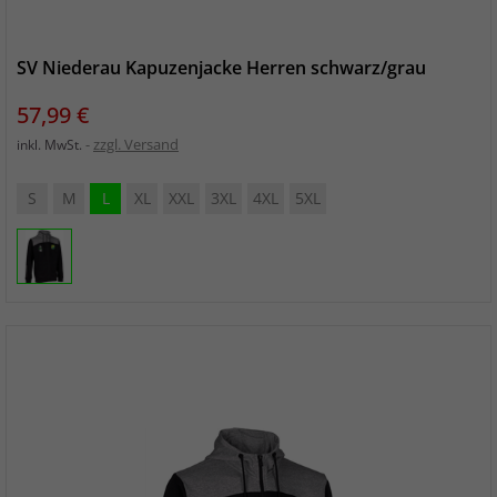
SV Niederau Kapuzenjacke Herren schwarz/grau
Preis
57,99 €
zzgl. Versand
inkl. MwSt.
S
M
L
XL
XXL
3XL
4XL
5XL