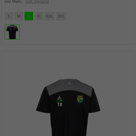
zzgl. Versand
inkl. MwSt.
S
M
L
XL
XXL
3XL