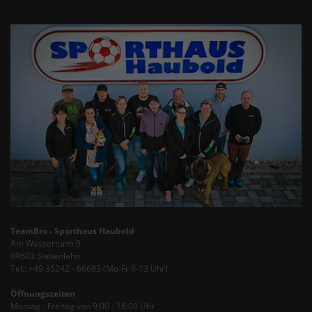
TeamBro - Sporthaus Haubold
Am Wasserturm 6
09603 Siebenlehn
Tel.: +49 35242 - 66683 (Mo-Fr 9-13 Uhr)
Öffnungszeiten
Montag - Freitag von 9:00 - 16:00 Uhr