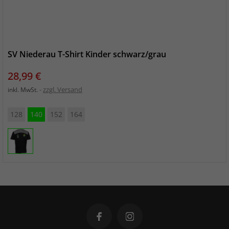
SV Niederau T-Shirt Kinder schwarz/grau
Preis
28,99 €
zzgl. Versand
inkl. MwSt.
128
140
152
164