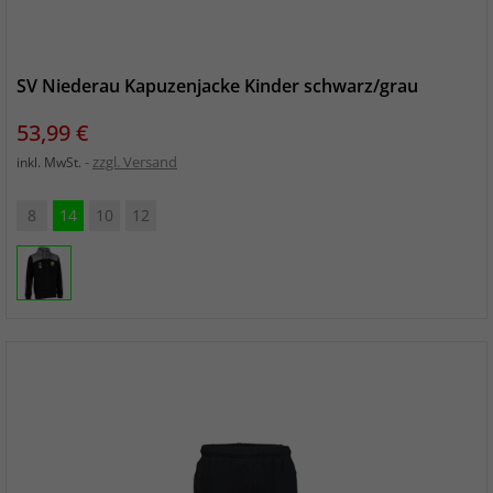
SV Niederau Kapuzenjacke Kinder schwarz/grau
Preis
53,99 €
zzgl. Versand
inkl. MwSt.
8
14
10
12