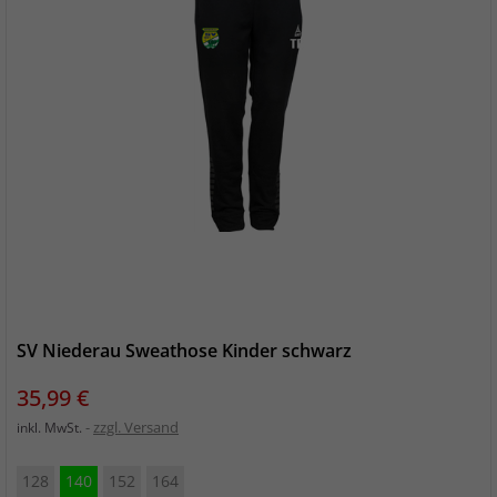
SV Niederau Sweathose Kinder schwarz
Preis
35,99 €
zzgl. Versand
inkl. MwSt.
128
140
152
164