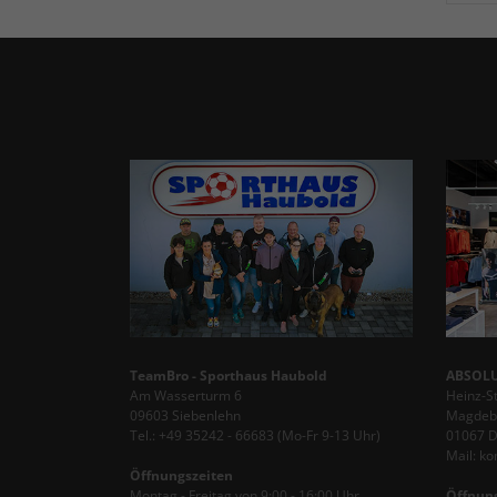
TeamBro - Sporthaus Haubold
ABSOLU
Am Wasserturm 6
Heinz-S
09603 Siebenlehn
Magdebu
Tel.: +49 35242 - 66683 (Mo-Fr 9-13 Uhr)
01067 
Mail: k
Öffnungszeiten
Montag - Freitag von 9:00 - 16:00 Uhr
Öffnun