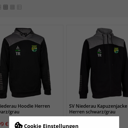
iederau Hoodie Herren
SV Niederau Kapuzenjacke
arz/grau
Herren schwarz/grau
s
Preis
99 €
57,99 €
Cookie Einstellungen