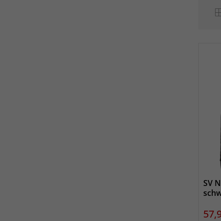
SV N
schw
Prei
57,