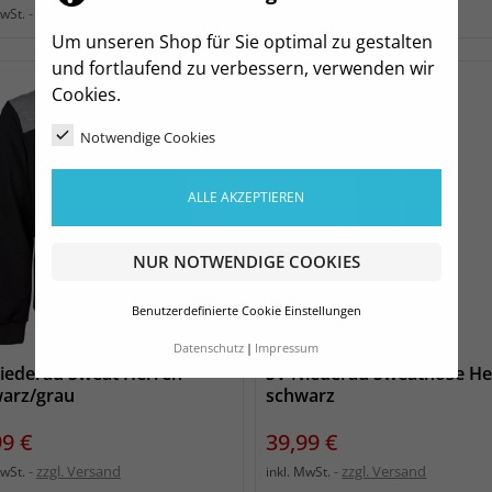
zzgl. Versand
zzgl. Versand
MwSt.
inkl. MwSt.
Um unseren Shop für Sie optimal zu gestalten
und fortlaufend zu verbessern, verwenden wir
Cookies.
Notwendige Cookies
ALLE AKZEPTIEREN
NUR NOTWENDIGE COOKIES
Benutzerdefinierte Cookie Einstellungen
Datenschutz
Impressum
iederau Sweat Herren
SV Niederau Sweathose He
arz/grau
schwarz
s
Preis
99 €
39,99 €
zzgl. Versand
zzgl. Versand
MwSt.
inkl. MwSt.