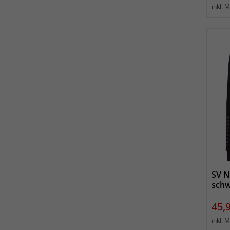
inkl. 
SV N
schw
Prei
45,
inkl. 