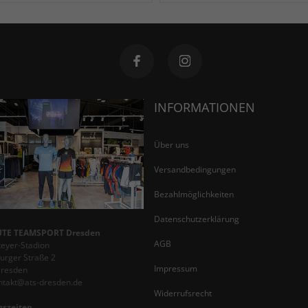
INFORMATIONEN
Über uns
Versandbedingungen
Bezahlmöglichkeiten
Datenschutzerklärung
TE TEAMSPORT Dresden
AGB
teyer-Stadion
rger Straße 2
Impressum
Dresden
ontakt@ats-dresden.de
Widerrufsrecht
gszeiten