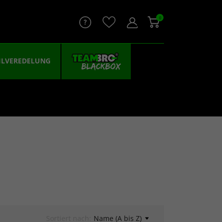
0
ILVEREDELUNG
Sortiert nach:
Name (A bis Z)