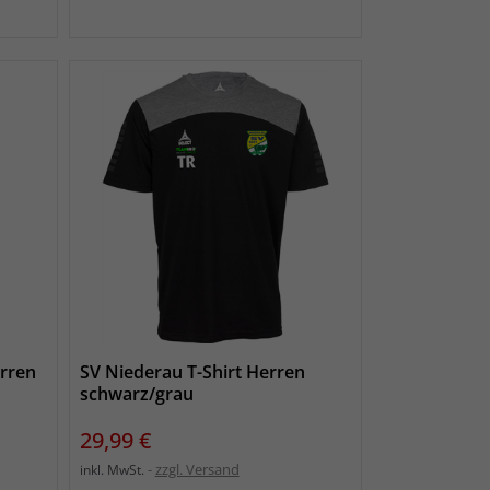
rren
SV Niederau T-Shirt Herren
schwarz/grau
Preis
29,99 €
zzgl. Versand
inkl. MwSt.