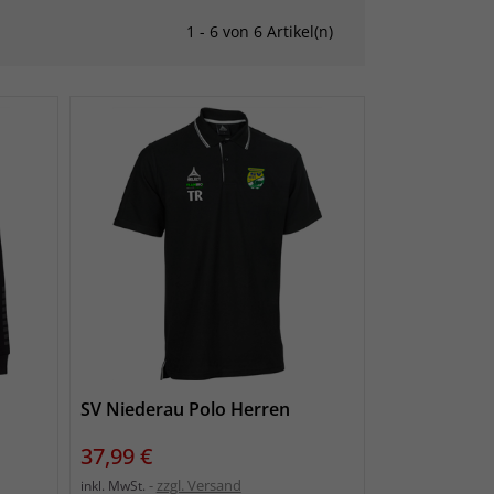
1 - 6 von 6 Artikel(n)
SV Niederau Polo Herren
Preis
37,99 €
zzgl. Versand
inkl. MwSt.