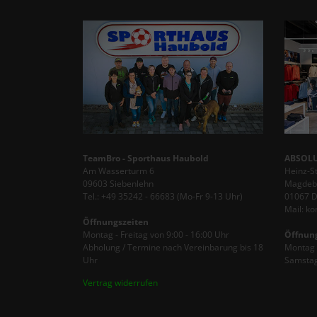
TeamBro - Sporthaus Haubold
ABSOLU
Am Wasserturm 6
Heinz-S
09603 Siebenlehn
Magdebu
Tel.: +49 35242 - 66683 (Mo-Fr 9-13 Uhr)
01067 
Mail: k
Öffnungszeiten
Montag - Freitag von 9:00 - 16:00 Uhr
Öffnun
Abholung / Termine nach Vereinbarung bis 18
Montag -
Uhr
Samstag
Vertrag widerrufen