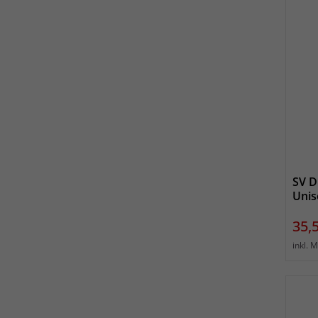
SV D
Unis
Prei
35,
inkl. 