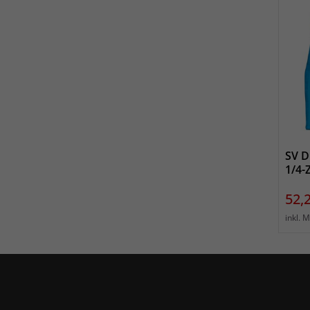
SV D
1/4-
Prei
52,
inkl. 