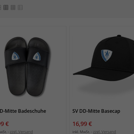
D-Mitte Badeschuhe
SV DD-Mitte Basecap
s
Preis
99 €
16,99 €
zzgl. Versand
zzgl. Versand
MwSt.
inkl. MwSt.