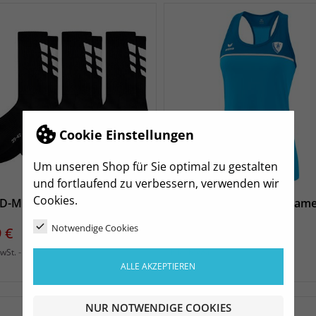
Cookie Einstellungen
Um unseren Shop für Sie optimal zu gestalten
und fortlaufend zu verbessern, verwenden wir
Cookies.
D-Mitte Socken
SV DD-Mitte Tanktop Dam
Notwendige Cookies
s
Preis
 €
39,50 €
zzgl. Versand
zzgl. Versand
MwSt.
inkl. MwSt.
ALLE AKZEPTIEREN
NUR NOTWENDIGE COOKIES