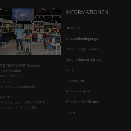
INFORMATIONEN
Über uns
Versandbedingungen
Bezahlmöglichkeiten
Datenschutzerklärung
TE TEAMSPORT Dresden
AGB
teyer-Stadion
rger Straße 2
Impressum
Dresden
ontakt@ats-dresden.de
Widerrufsrecht
gszeiten
Kontaktieren Sie uns
 Freitag von 11:00 - 19:00 Uhr
 von 10:00 - 14:00 Uhr
Shops