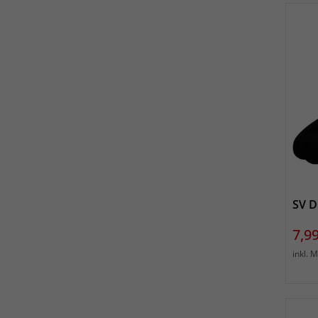
SV D
Prei
7,99
inkl. 