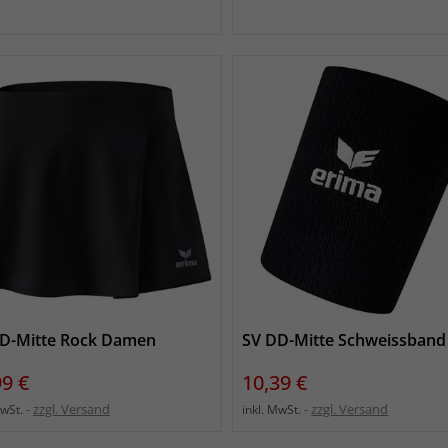
D-Mitte Rock Damen
SV DD-Mitte Schweissband
s
Preis
99 €
10,39 €
zzgl. Versand
zzgl. Versand
MwSt.
inkl. MwSt.