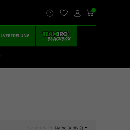
0
ILVEREDELUNG
n
Sortiert nach:
Name (A bis Z)