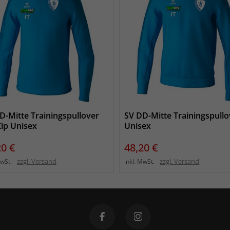
D-Mitte Trainingspullover
SV DD-Mitte Trainingspullo
Zip Unisex
Unisex
s
Preis
20 €
48,20 €
zzgl. Versand
zzgl. Versand
MwSt.
inkl. MwSt.