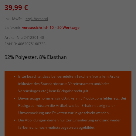
39,99 €
inkl. MwSt.
zzgl. Versand
Lieferzeit:
voraussichtlich 10 – 20 Werktage
Artikel-Nr.:
2412301-40
EAN13:
4062075160733
92% Polyester, 8% Elasthan
Bitte beachte, dass bei veredelten Textilien (vor allem Artikel
inklusive des Standarddrucks Vereinsnamen und/oder
Vereinslogos etc.) kein Rückgaberecht gilt.
Davon ausgenommen sind Artikel mit Produktionsfehler etc. Bei
Rückgabe müssen die Artikel, wie bei Erhalt mit originaler
Umverpackung und Etiketten zurückgeschickt werden.
Die Abbildungen dienen nur zur Orientierung und sind weder
farbenecht, noch maßstabsgetreu abgebildet.