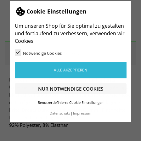
Cookie Einstellungen
Um unseren Shop für Sie optimal zu gestalten
BESCHREIBUNG
und fortlaufend zu verbessern, verwenden wir
Cookies.
Notwendige Cookies
ARTIKELDETAILS
ALLE AKZEPTIEREN
Mit dem funktionellen Tennisrock mit integrierter
Unterziehhose machst du auf dem Court eine gute Figur.
NUR NOTWENDIGE COOKIES
Elastisches Funktionsmaterial; Integrierte Unterziehhose
mit aufgesetzten Taschen; Seitliche, eingeschlagene
Benutzerdefinierte Cookie Einstellungen
Falte; Breiter Bund mit schmalem Gummi; Flachnähte
Datenschutz
Impressum
für einen hohen Tragekomfort
92% Polyester, 8% Elasthan