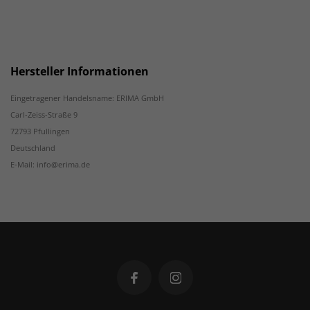
Hersteller Informationen
Eingetragener Handelsname: ERIMA GmbH
Carl-Zeiss-Straße 9
72793 Pfullingen
Deutschland
E-Mail: info@erima.de