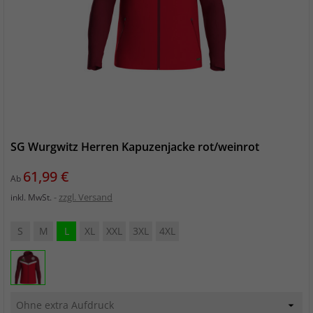
SG Wurgwitz Herren Kapuzenjacke rot/weinrot
Preis
61,99 €
Ab
zzgl. Versand
inkl. MwSt.
S
M
L
XL
XXL
3XL
4XL