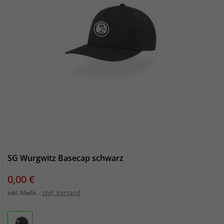
SG Wurgwitz Basecap schwarz
Preis
0,00 €
zzgl. Versand
inkl. MwSt.