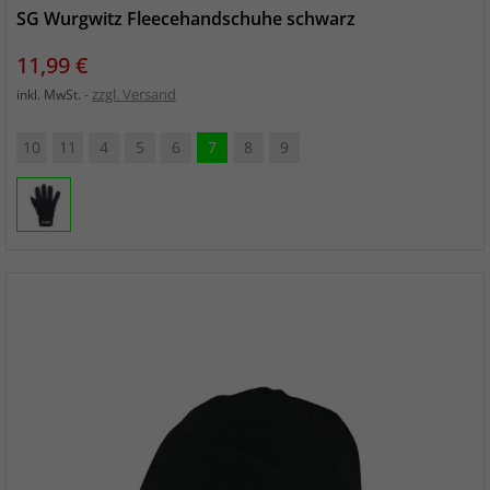
SG Wurgwitz Fleecehandschuhe schwarz
Preis
11,99 €
zzgl. Versand
inkl. MwSt.
10
11
4
5
6
7
8
9