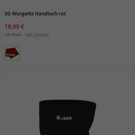
SG Wurgwitz Handtuch rot
Preis
18,99 €
zzgl. Versand
inkl. MwSt.