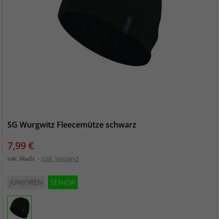
SG Wurgwitz Fleecemütze schwarz
Preis
7,99 €
zzgl. Versand
inkl. MwSt.
JUNIOREN
SENIOR