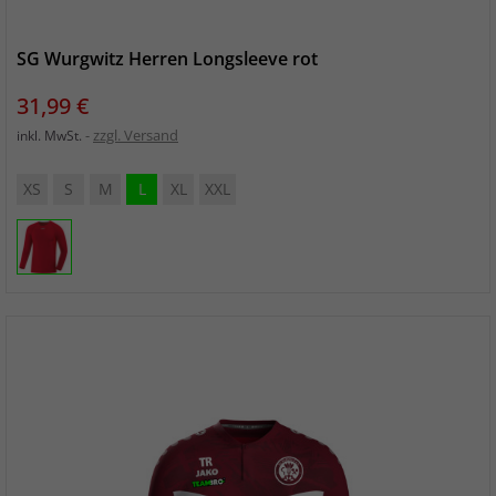
SG Wurgwitz Herren Longsleeve rot
Preis
31,99 €
zzgl. Versand
inkl. MwSt.
XS
S
M
L
XL
XXL