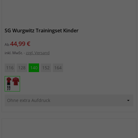
SG Wurgwitz Trainingset Kinder
Preis
44,99 €
Ab
zzgl. Versand
inkl. MwSt.
116
128
140
152
164