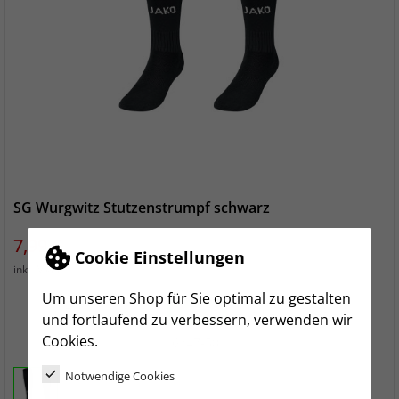
SG Wurgwitz Stutzenstrumpf schwarz
Preis
7,99 €
Cookie Einstellungen
zzgl. Versand
inkl. MwSt.
Um unseren Shop für Sie optimal zu gestalten
1 (27-30)
2 (31-34)
3 (35-38)
4 (39-42)
5 (43-46)
und fortlaufend zu verbessern, verwenden wir
Cookies.
6 (47-50)
Notwendige Cookies