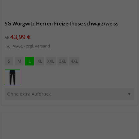
SG Wurgwitz Herren Freizeithose schwarz/weiss
Preis
43,99 €
Ab
zzgl. Versand
inkl. MwSt.
S
M
L
XL
XXL
3XL
4XL