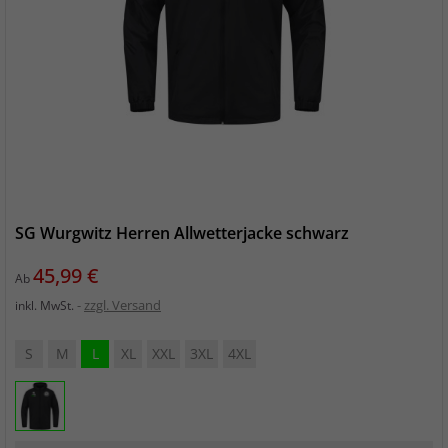
SG Wurgwitz Herren Allwetterjacke schwarz
Preis
45,99 €
Ab
zzgl. Versand
inkl. MwSt.
S
M
L
XL
XXL
3XL
4XL