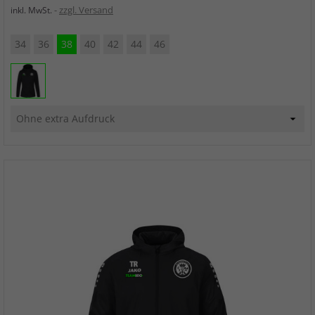
zzgl. Versand
inkl. MwSt.
34
36
38
40
42
44
46