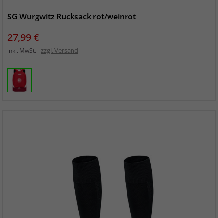
SG Wurgwitz Rucksack rot/weinrot
Preis
27,99 €
zzgl. Versand
inkl. MwSt.