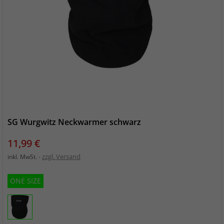
SG Wurgwitz Neckwarmer schwarz
Preis
11,99 €
zzgl. Versand
inkl. MwSt.
ONE SIZE