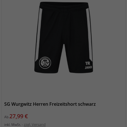
SG Wurgwitz Herren Freizeitshort schwarz
Preis
27,99 €
Ab
zzgl. Versand
inkl. MwSt.