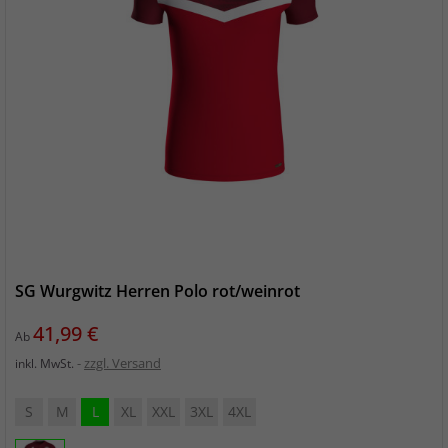
SG Wurgwitz Herren Polo rot/weinrot
Preis
41,99 €
Ab
zzgl. Versand
inkl. MwSt.
S
M
L
XL
XXL
3XL
4XL