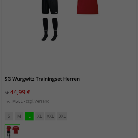
SG Wurgwitz Trainingset Herren
Preis
44,99 €
Ab
zzgl. Versand
inkl. MwSt.
S
M
L
XL
XXL
3XL