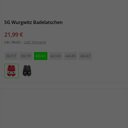
SG Wurgwitz Badelatschen
Preis
21,99 €
zzgl. Versand
inkl. MwSt.
36/37
38/39
40/41
42/43
44/45
46/47