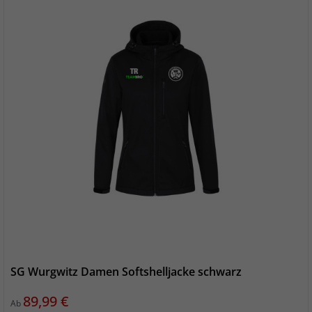
SG Wurgwitz Damen Softshelljacke schwarz
Preis
89,99 €
Ab