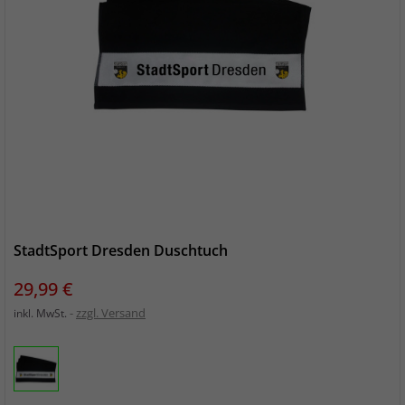
StadtSport Dresden Duschtuch
Preis
29,99 €
zzgl. Versand
inkl. MwSt.