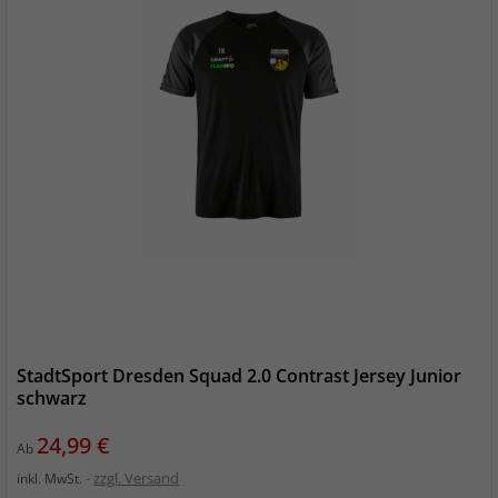
StadtSport Dresden Squad 2.0 Contrast Jersey Junior
schwarz
Preis
24,99 €
Ab
zzgl. Versand
inkl. MwSt.