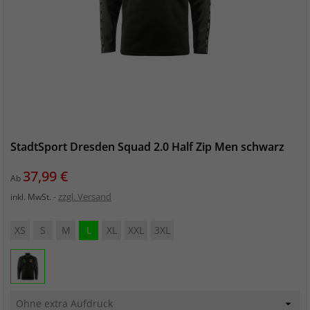
StadtSport Dresden Squad 2.0 Half Zip Men schwarz
Preis
37,99 €
Ab
zzgl. Versand
inkl. MwSt.
XS
S
M
L
XL
XXL
3XL