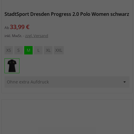
StadtSport Dresden Progress 2.0 Polo Women schwarz
Preis
33,99 €
Ab
zzgl. Versand
inkl. MwSt.
XS
S
M
L
XL
XXL