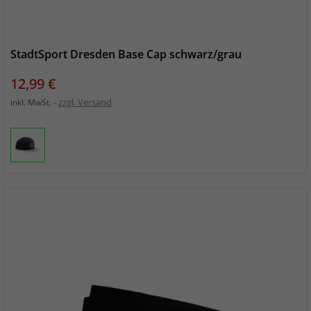
StadtSport Dresden Base Cap schwarz/grau
Preis
12,99 €
zzgl. Versand
inkl. MwSt.