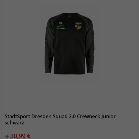
StadtSport Dresden Squad 2.0 Crewneck Junior
schwarz
Preis
30,99 €
Ab