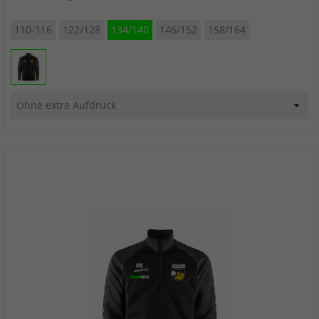
110-116
122/128
134/140
146/152
158/164