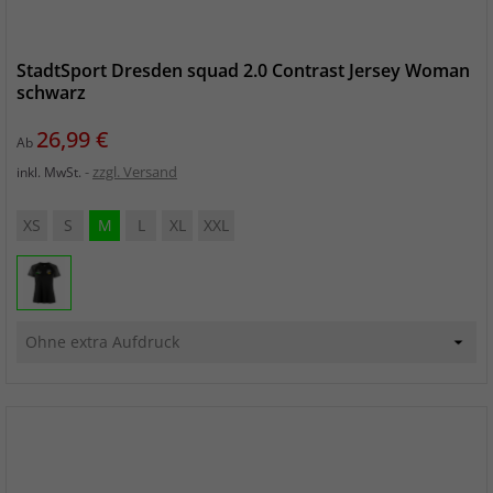
StadtSport Dresden squad 2.0 Contrast Jersey Woman
schwarz
Preis
26,99 €
Ab
zzgl. Versand
inkl. MwSt.
XS
S
M
L
XL
XXL