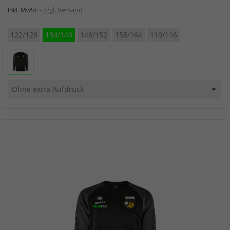
zzgl. Versand
inkl. MwSt.
122/128
134/140
146/152
158/164
110/116