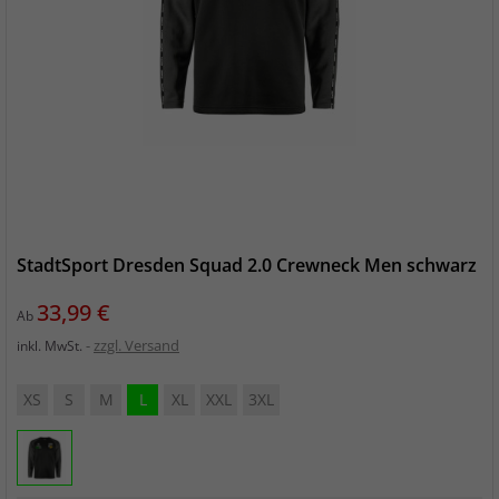
StadtSport Dresden Squad 2.0 Crewneck Men schwarz
Preis
33,99 €
Ab
zzgl. Versand
inkl. MwSt.
XS
S
M
L
XL
XXL
3XL