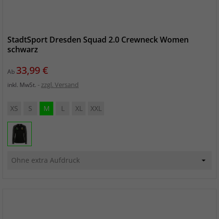
StadtSport Dresden Squad 2.0 Crewneck Women
schwarz
Preis
33,99 €
Ab
zzgl. Versand
inkl. MwSt.
XS
S
M
L
XL
XXL