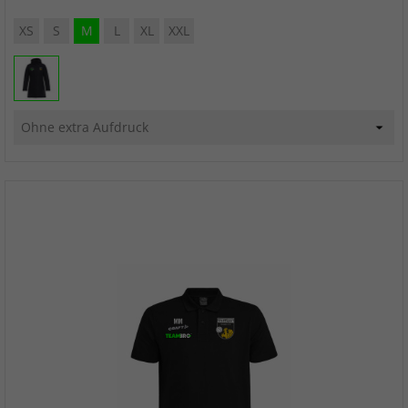
XS
S
M
L
XL
XXL