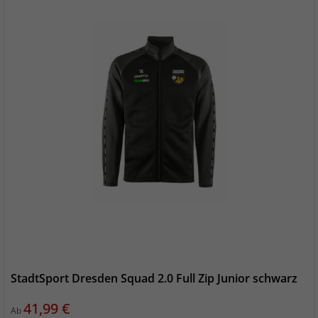
StadtSport Dresden Squad 2.0 Full Zip Junior schwarz
Preis
41,99 €
Ab