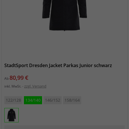
StadtSport Dresden Jacket Parkas Junior schwarz
Preis
80,99 €
Ab
zzgl. Versand
inkl. MwSt.
122/128
134/140
146/152
158/164