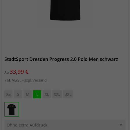
StadtSport Dresden Progress 2.0 Polo Men schwarz
Preis
33,99 €
Ab
zzgl. Versand
inkl. MwSt.
XS
S
M
L
XL
XXL
3XL