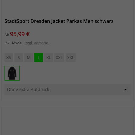
StadtSport Dresden Jacket Parkas Men schwarz
Preis
95,99 €
Ab
zzgl. Versand
inkl. MwSt.
XS
S
M
L
XL
XXL
3XL