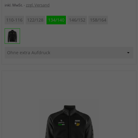
zzgl. Versand
inkl. MwSt.
110-116
122/128
134/140
146/152
158/164