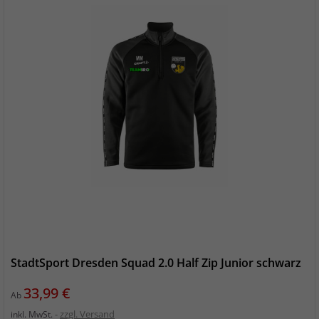
StadtSport Dresden Squad 2.0 Half Zip Junior schwarz
Preis
33,99 €
Ab
zzgl. Versand
inkl. MwSt.