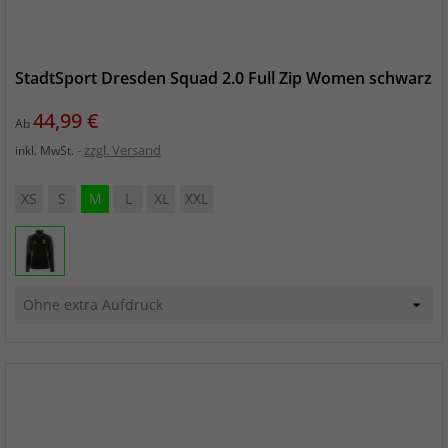
StadtSport Dresden Squad 2.0 Full Zip Women schwarz
Preis
44,99 €
Ab
zzgl. Versand
inkl. MwSt.
XS
S
M
L
XL
XXL