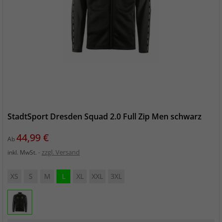
StadtSport Dresden Squad 2.0 Full Zip Men schwarz
Preis
44,99 €
Ab
zzgl. Versand
inkl. MwSt.
XS
S
M
L
XL
XXL
3XL