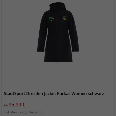
StadtSport Dresden Jacket Parkas Women schwarz
Preis
95,99 €
Ab
zzgl. Versand
inkl. MwSt.