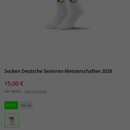
Socken Deutsche Senioren-Meisterschaften 2026
Preis
15,00 €
zzgl. Versand
inkl. MwSt.
37/41
42/46