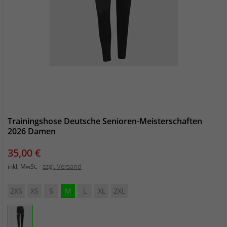
Trainingshose Deutsche Senioren-Meisterschaften
2026 Damen
Preis
35,00 €
zzgl. Versand
inkl. MwSt.
2XS
XS
S
M
L
XL
2XL