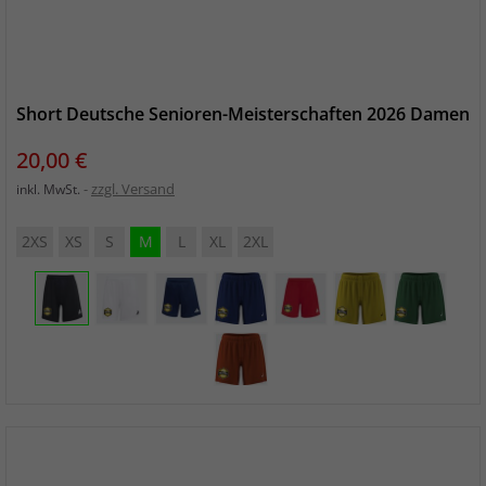
Short Deutsche Senioren-Meisterschaften 2026 Damen
Preis
20,00 €
zzgl. Versand
inkl. MwSt.
2XS
XS
S
M
L
XL
2XL