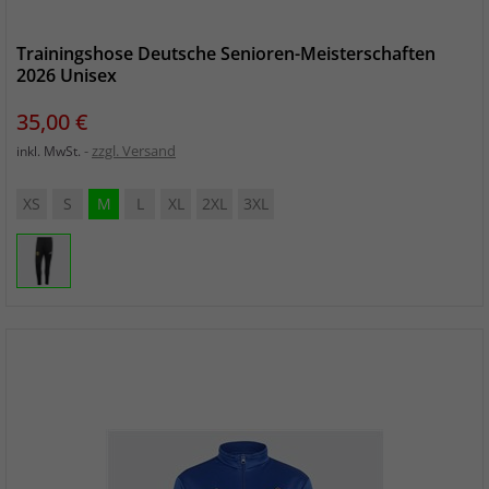
Trainingshose Deutsche Senioren-Meisterschaften
2026 Unisex
Preis
35,00 €
zzgl. Versand
inkl. MwSt.
XS
S
M
L
XL
2XL
3XL