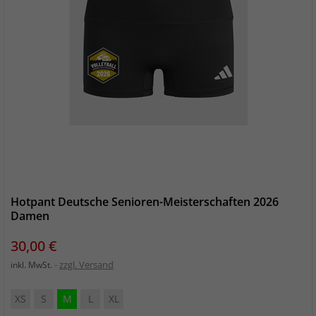
Hotpant Deutsche Senioren-Meisterschaften 2026
Damen
Preis
30,00 €
zzgl. Versand
inkl. MwSt.
XS
S
M
L
XL