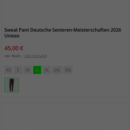
Sweat Pant Deutsche Senioren-Meisterschaften 2026
Unisex
Preis
45,00 €
zzgl. Versand
inkl. MwSt.
XS
S
M
L
XL
2XL
3XL