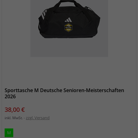
Sporttasche M Deutsche Senioren-Meisterschaften
2026
Preis
38,00 €
zzgl. Versand
inkl. MwSt.
M