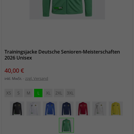
Trainingsjacke Deutsche Senioren-Meisterschaften
2026 Unisex
Preis
40,00 €
zzgl. Versand
inkl. MwSt.
XS
S
M
L
XL
2XL
3XL