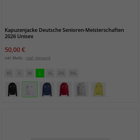
Kapuzenjacke Deutsche Senioren-Meisterschaften
2026 Unisex
Preis
50,00 €
zzgl. Versand
inkl. MwSt.
XS
S
M
L
XL
2XL
3XL