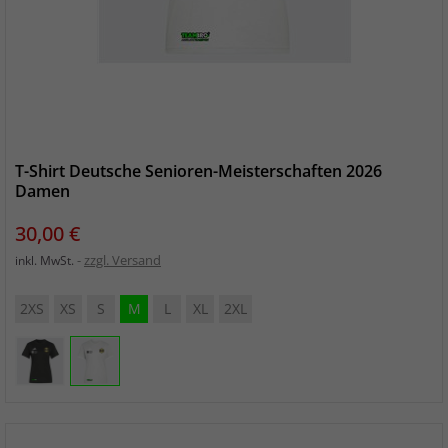
T-Shirt Deutsche Senioren-Meisterschaften 2026
Damen
Preis
30,00 €
zzgl. Versand
inkl. MwSt.
2XS
XS
S
M
L
XL
2XL