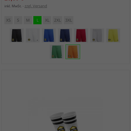
zzgl. Versand
inkl. MwSt.
XS
S
M
L
XL
2XL
3XL