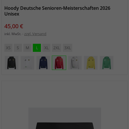
Hoody Deutsche Senioren-Meisterschaften 2026
Unisex
Preis
45,00 €
zzgl. Versand
inkl. MwSt.
XS
S
M
L
XL
2XL
3XL