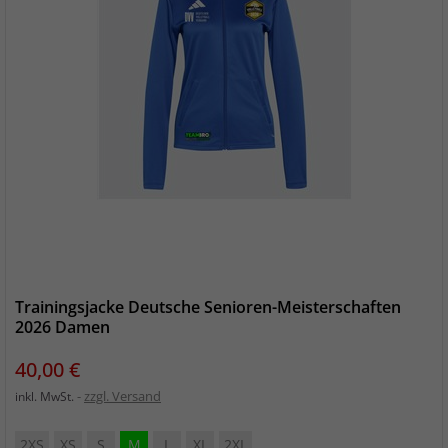
Trainingsjacke Deutsche Senioren-Meisterschaften
2026 Damen
Preis
40,00 €
zzgl. Versand
inkl. MwSt.
2XS
XS
S
M
L
XL
2XL