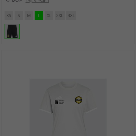
zzgl. Versand
inkl. MwSt.
XS
S
M
L
XL
2XL
3XL