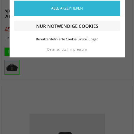
ALLE AKZEPTIEREN
Sporttasche L Deutsche Senioren-Meisterschaften
2026
NUR NOTWENDIGE COOKIES
Preis
45,00 €
zzgl. Versand
inkl. MwSt.
Benutzerdefinierte Cookie Einstellungen
Datenschutz
Impressum
L