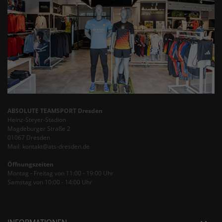
ABSOLUTE TEAMSPORT Dresden
Heinz-Steyer-Stadion
Magdeburger Straße 2
01067 Dresden
Mail: kontakt@ats-dresden.de
Öffnungszeiten
Montag - Freitag von 11:00 - 19:00 Uhr
Samstag von 10:00 - 14:00 Uhr
INFORMATIONEN