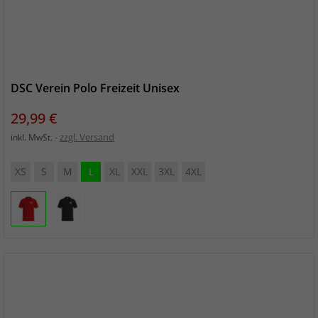
DSC Verein Polo Freizeit Unisex
Preis
29,99 €
zzgl. Versand
inkl. MwSt.
XS
S
M
L
XL
XXL
3XL
4XL