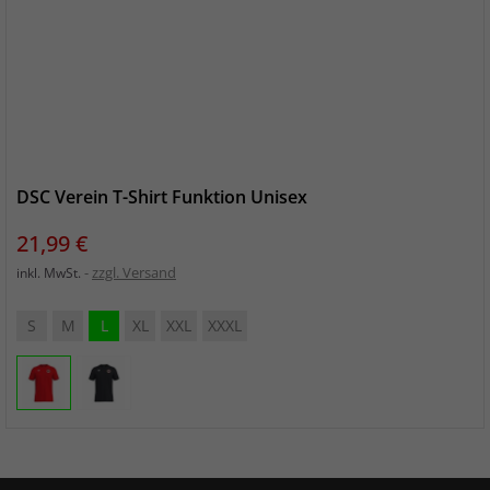
DSC Verein T-Shirt Funktion Unisex
Preis
21,99 €
zzgl. Versand
inkl. MwSt.
S
M
L
XL
XXL
XXXL