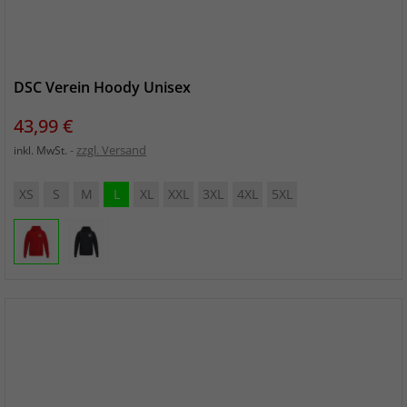
DSC Verein Hoody Unisex
Preis
43,99 €
zzgl. Versand
inkl. MwSt.
XS
S
M
L
XL
XXL
3XL
4XL
5XL