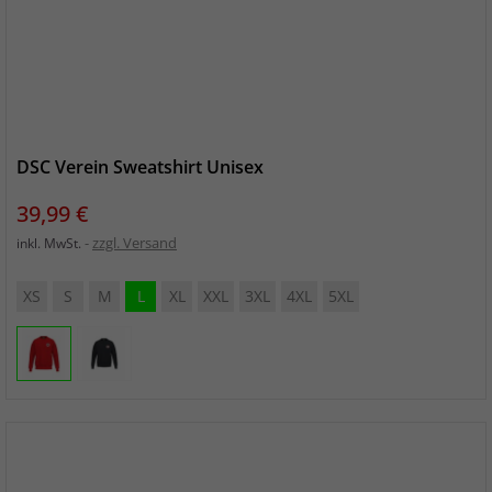
DSC Verein Sweatshirt Unisex
Preis
39,99 €
zzgl. Versand
inkl. MwSt.
XS
S
M
L
XL
XXL
3XL
4XL
5XL