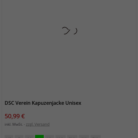
DSC Verein Kapuzenjacke Unisex
Preis
50,99 €
zzgl. Versand
inkl. MwSt.