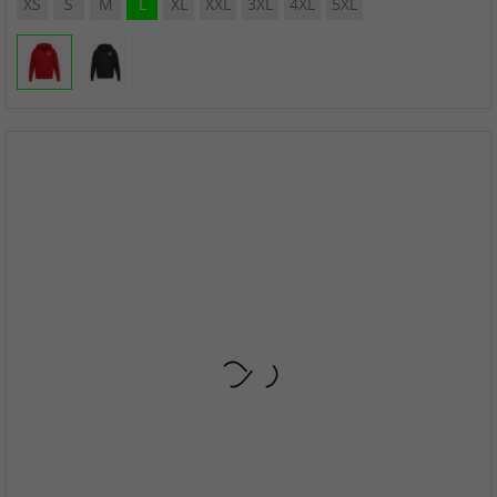
XS
S
M
L
XL
XXL
3XL
4XL
5XL