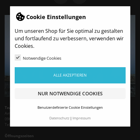
Cookie Einstellungen
Um unseren Shop für Sie optimal zu gestalten
und fortlaufend zu verbessern, verwenden wir
Cookies.
Notwendige Cookies
ALLE AKZEPTIEREN
NUR NOTWENDIGE COOKIES
TeamBro - Sporthaus Haubold
Benutzerdefinierte Cookie Einstellungen
Am Wasserturm 6
Datenschutz
Impressum
09603 Siebenlehn
Tel.: +49 35242 - 66683 (Mo-Fr 9-13 Uhr)
Öffnungszeiten