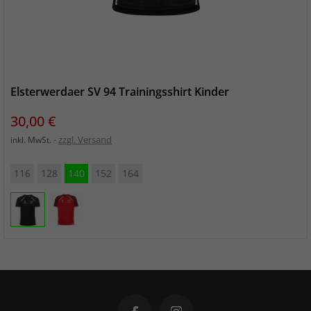
Elsterwerdaer SV 94 Trainingsshirt Kinder
Preis
30,00 €
zzgl. Versand
inkl. MwSt.
116
128
140
152
164