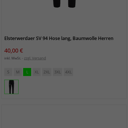
Elsterwerdaer SV 94 Hose lang, Baumwolle Herren
Preis
40,00 €
zzgl. Versand
inkl. MwSt.
S
M
L
XL
2XL
3XL
4XL