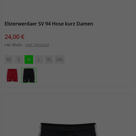
Elsterwerdaer SV 94 Hose kurz Damen
Preis
24,00 €
zzgl. Versand
inkl. MwSt.
XS
S
M
L
XL
2XL