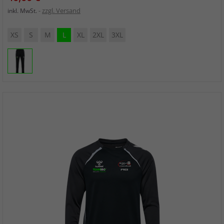
zzgl. Versand
inkl. MwSt.
XS
S
M
L
XL
2XL
3XL