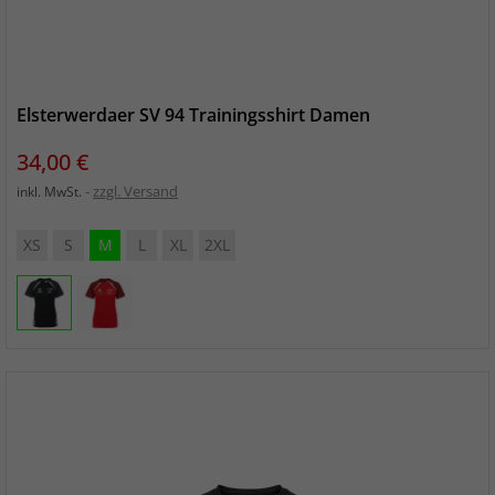
Elsterwerdaer SV 94 Trainingsshirt Damen
Preis
34,00 €
zzgl. Versand
inkl. MwSt.
XS
S
M
L
XL
2XL