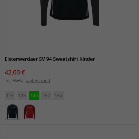
Elsterwerdaer SV 94 Sweatshirt Kinder
Preis
42,00 €
zzgl. Versand
inkl. MwSt.
116
128
140
152
164