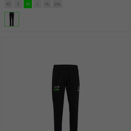
XS
S
M
L
XL
2XL