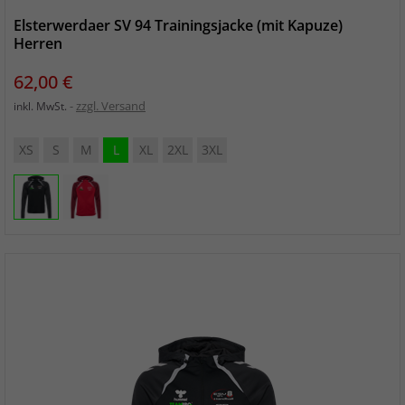
Elsterwerdaer SV 94 Trainingsjacke (mit Kapuze)
Herren
Preis
62,00 €
zzgl. Versand
inkl. MwSt.
XS
S
M
L
XL
2XL
3XL