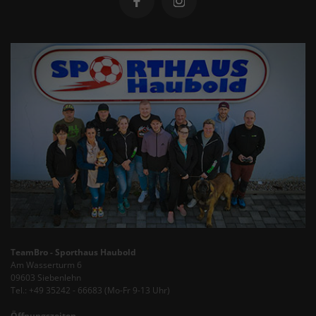
TeamBro - Sporthaus Haubold
Am Wasserturm 6
09603 Siebenlehn
Tel.: +49 35242 - 66683 (Mo-Fr 9-13 Uhr)
Öffnungszeiten