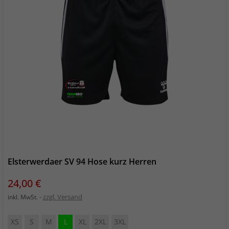
Elsterwerdaer SV 94 Hose kurz Herren
Preis
24,00 €
zzgl. Versand
inkl. MwSt.
XS
S
M
L
XL
2XL
3XL