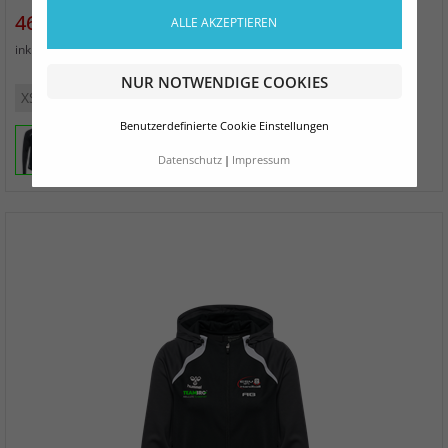
Preis
46,00 €
ALLE AKZEPTIEREN
zzgl. Versand
inkl. MwSt.
NUR NOTWENDIGE COOKIES
XS
S
M
L
XL
2XL
3XL
Benutzerdefinierte Cookie Einstellungen
Datenschutz
Impressum