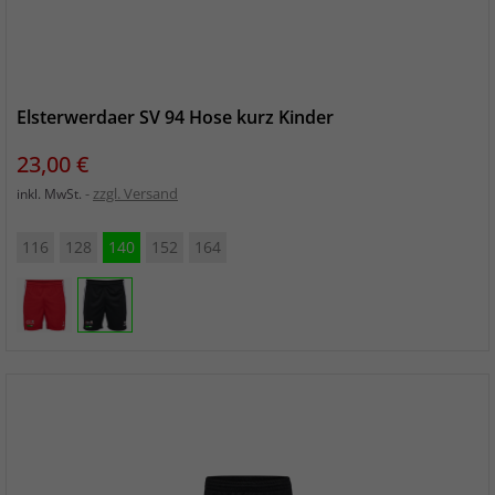
Elsterwerdaer SV 94 Hose kurz Kinder
Preis
23,00 €
zzgl. Versand
inkl. MwSt.
116
128
140
152
164