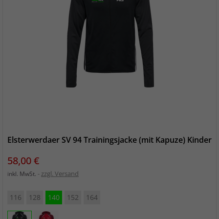
Elsterwerdaer SV 94 Trainingsjacke (mit Kapuze) Kinder
Preis
58,00 €
zzgl. Versand
inkl. MwSt.
116
128
140
152
164