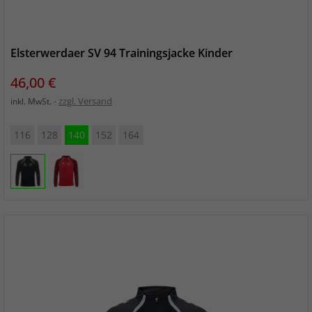
Elsterwerdaer SV 94 Trainingsjacke Kinder
Preis
46,00 €
zzgl. Versand
inkl. MwSt.
116
128
140
152
164