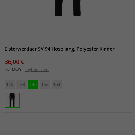
Elsterwerdaer SV 94 Hose lang, Polyester Kinder
Preis
36,00 €
zzgl. Versand
inkl. MwSt.
116
128
140
152
164