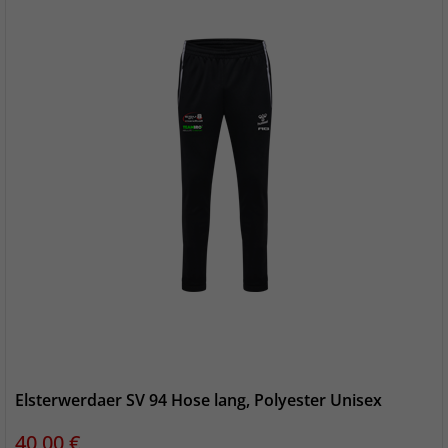
Elsterwerdaer SV 94 Hose lang, Polyester Unisex
Preis
40,00 €