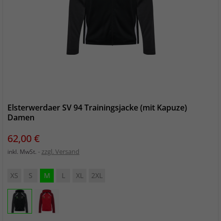
Elsterwerdaer SV 94 Trainingsjacke (mit Kapuze)
Damen
Preis
62,00 €
zzgl. Versand
inkl. MwSt.
XS
S
M
L
XL
2XL