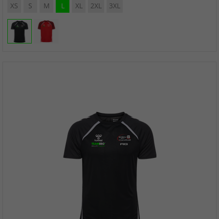
XS
S
M
L
XL
2XL
3XL