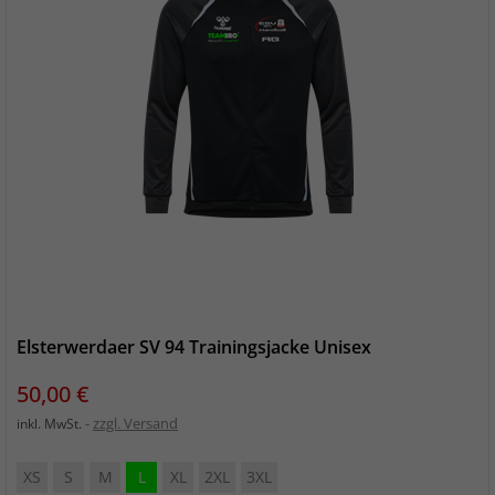
Elsterwerdaer SV 94 Trainingsjacke Unisex
Preis
50,00 €
zzgl. Versand
inkl. MwSt.
XS
S
M
L
XL
2XL
3XL