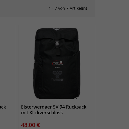
1 - 7 von 7 Artikel(n)
ack
Elsterwerdaer SV 94 Rucksack
mit Klickverschluss
Preis
48,00 €