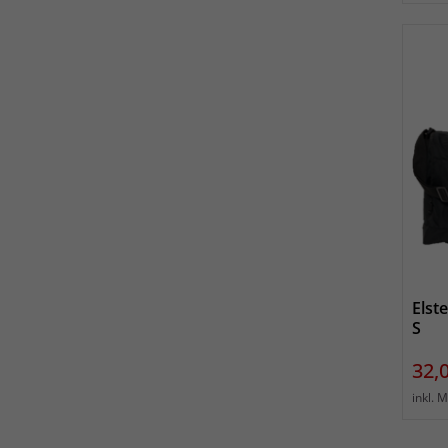
Elst
S
Prei
32,
inkl. 