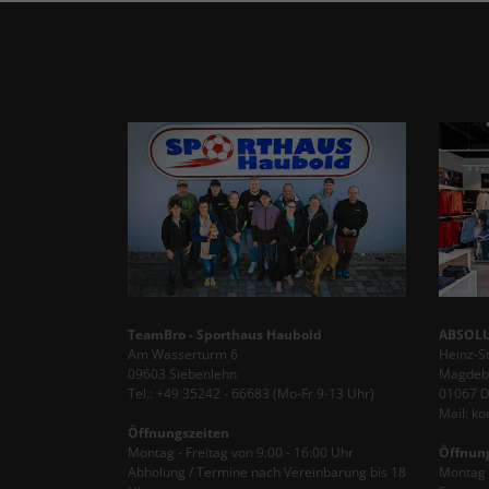
TeamBro - Sporthaus Haubold
ABSOLU
Am Wasserturm 6
Heinz-S
09603 Siebenlehn
Magdebu
Tel.: +49 35242 - 66683 (Mo-Fr 9-13 Uhr)
01067 
Mail: k
Öffnungszeiten
Montag - Freitag von 9:00 - 16:00 Uhr
Öffnun
Abholung / Termine nach Vereinbarung bis 18
Montag -