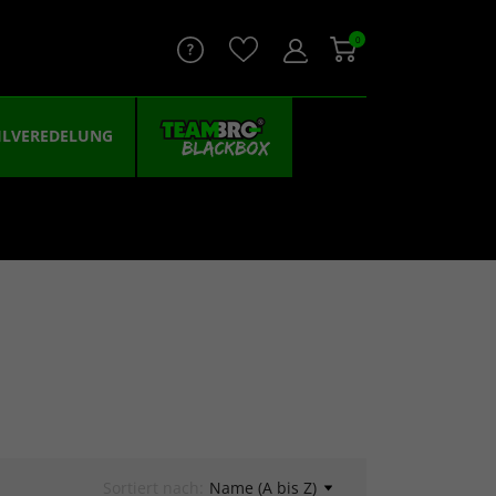
0
ILVEREDELUNG
Sortiert nach:
Name (A bis Z)