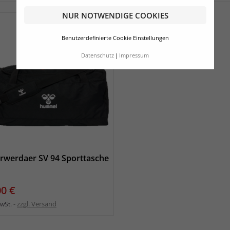
NUR NOTWENDIGE COOKIES
Benutzerdefinierte Cookie Einstellungen
Datenschutz
Impressum
erwerdaer SV 94 Sporttasche
s
00 €
zzgl. Versand
MwSt.