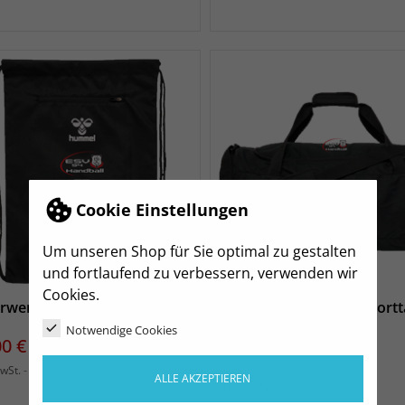
Cookie Einstellungen
Um unseren Shop für Sie optimal zu gestalten
und fortlaufend zu verbessern, verwenden wir
Cookies.
erwerdaer SV 94 Sportbeutel
Elsterwerdaer SV 94 Sport
L
Notwendige Cookies
s
00 €
Preis
40,00 €
zzgl. Versand
MwSt.
ALLE AKZEPTIEREN
zzgl. Versand
inkl. MwSt.