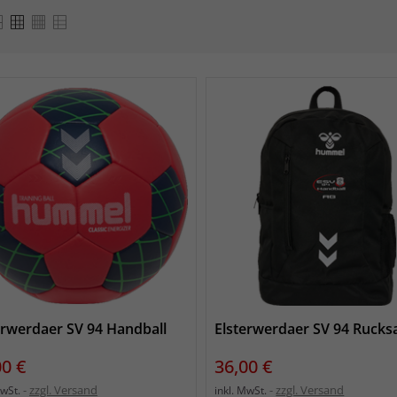
erwerdaer SV 94 Handball
Elsterwerdaer SV 94 Rucks
s
Preis
00 €
36,00 €
zzgl. Versand
zzgl. Versand
MwSt.
inkl. MwSt.