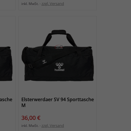
zzgl. Versand
inkl. MwSt.
tasche
Elsterwerdaer SV 94 Sporttasche
M
Preis
36,00 €
zzgl. Versand
inkl. MwSt.