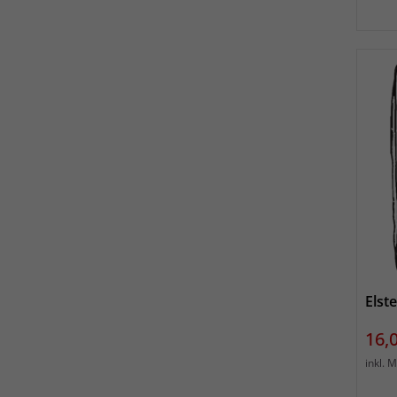
Elst
Prei
16,
inkl. 