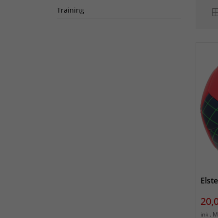
Training
Elst
Prei
20,
inkl. 