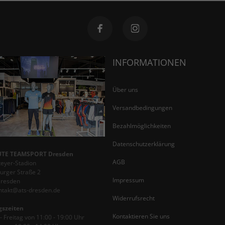
INFORMATIONEN
Über uns
Versandbedingungen
Bezahlmöglichkeiten
Datenschutzerklärung
TE TEAMSPORT Dresden
AGB
teyer-Stadion
rger Straße 2
Impressum
Dresden
ontakt@ats-dresden.de
Widerrufsrecht
gszeiten
Kontaktieren Sie uns
 Freitag von 11:00 - 19:00 Uhr