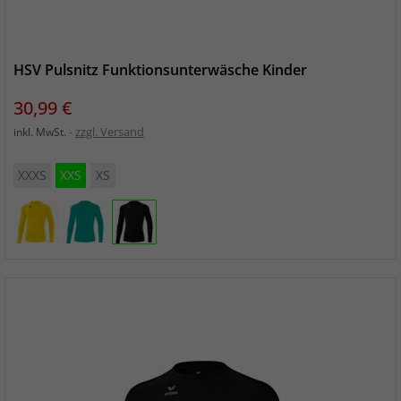
HSV Pulsnitz Funktionsunterwäsche Kinder
Preis
30,99 €
zzgl. Versand
inkl. MwSt.
XXXS
XXS
XS