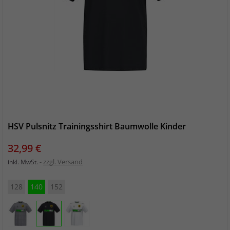
HSV Pulsnitz Trainingsshirt Baumwolle Kinder
Preis
32,99 €
zzgl. Versand
inkl. MwSt.
128
140
152