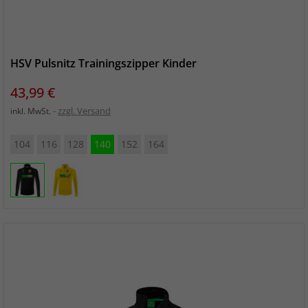
HSV Pulsnitz Trainingszipper Kinder
Preis
43,99 €
zzgl. Versand
inkl. MwSt.
104
116
128
140
152
164