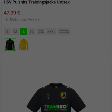
HSV Pulsnitz Trainingsjacke Unisex
Preis
47,99 €
zzgl. Versand
inkl. MwSt.
S
M
L
XL
XXL
XXXL
XXXXL