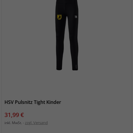
HSV Pulsnitz Tight Kinder
Preis
31,99 €
zzgl. Versand
inkl. MwSt.