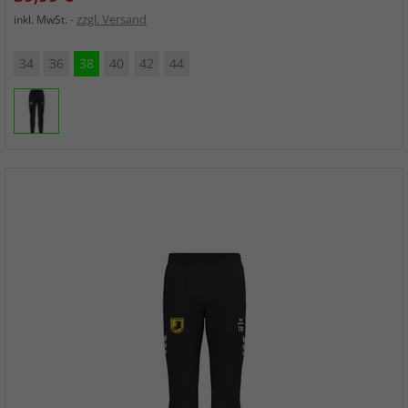
zzgl. Versand
inkl. MwSt.
34
36
38
40
42
44