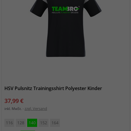
HSV Pulsnitz Trainingsshirt Polyester Kinder
Preis
37,99 €
zzgl. Versand
inkl. MwSt.
116
128
140
152
164