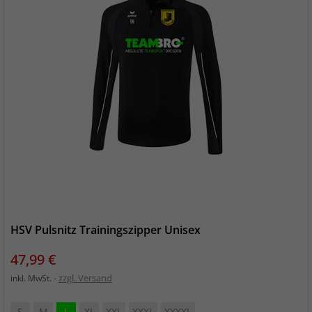
HSV Pulsnitz Trainingszipper Unisex
Preis
47,99 €
zzgl. Versand
inkl. MwSt.
S
M
L
XL
XXL
XXXL
XXXXL