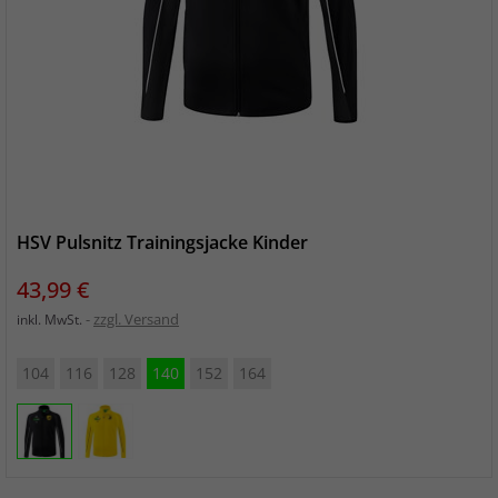
HSV Pulsnitz Trainingsjacke Kinder
Preis
43,99 €
zzgl. Versand
inkl. MwSt.
104
116
128
140
152
164