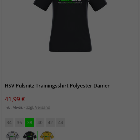
HSV Pulsnitz Trainingsshirt Polyester Damen
Preis
41,99 €
zzgl. Versand
inkl. MwSt.
34
36
38
40
42
44