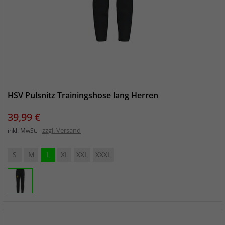
HSV Pulsnitz Trainingshose lang Herren
Preis
39,99 €
zzgl. Versand
inkl. MwSt.
S
M
L
XL
XXL
XXXL