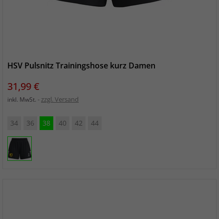
HSV Pulsnitz Trainingshose kurz Damen
Preis
31,99 €
zzgl. Versand
inkl. MwSt.
34
36
38
40
42
44