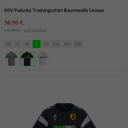
HSV Pulsnitz Trainingsshirt Baumwolle Unisex
Preis
36,99 €
zzgl. Versand
inkl. MwSt.
XS
S
M
L
XL
XXL
3XL
4XL