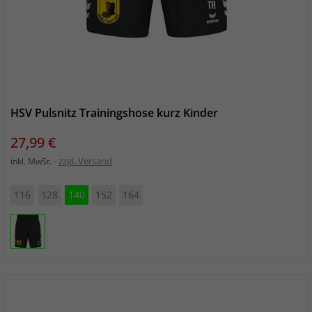
HSV Pulsnitz Trainingshose kurz Kinder
Preis
27,99 €
zzgl. Versand
inkl. MwSt.
116
128
140
152
164