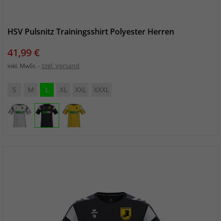
HSV Pulsnitz Trainingsshirt Polyester Herren
Preis
41,99 €
zzgl. Versand
inkl. MwSt.
S
M
L
XL
XXL
XXXL