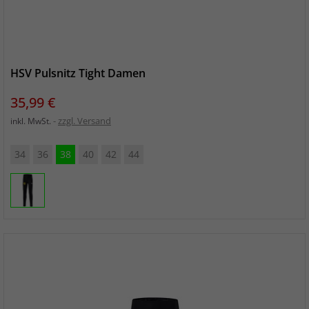
HSV Pulsnitz Tight Damen
Preis
35,99 €
zzgl. Versand
inkl. MwSt.
34
36
38
40
42
44