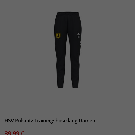
HSV Pulsnitz Trainingshose lang Damen
Preis
39,99 €