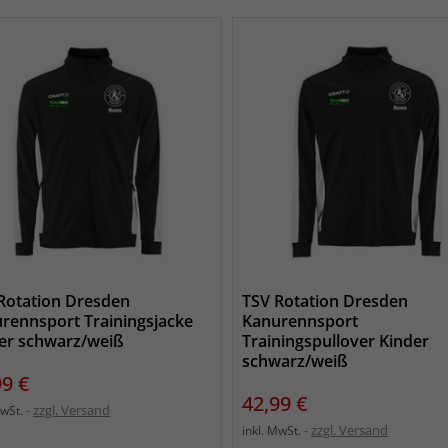
Rotation Dresden
TSV Rotation Dresden
rennsport Trainingsjacke
Kanurennsport
er schwarz/weiß
Trainingspullover Kinder
schwarz/weiß
s
99 €
Preis
42,99 €
zzgl. Versand
MwSt.
zzgl. Versand
inkl. MwSt.