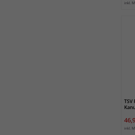
inkl. 
TSV 
Kanu
Prei
46,
inkl. 