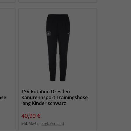
TSV Rotation Dresden
ose
Kanurennsport Trainingshose
lang Kinder schwarz
Preis
40,99 €
zzgl. Versand
inkl. MwSt.