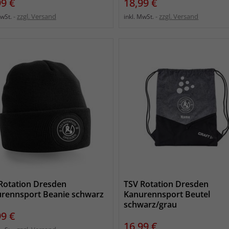
s
Preis
99 €
18,99 €
zzgl. Versand
zzgl. Versand
MwSt.
inkl. MwSt.
Rotation Dresden
TSV Rotation Dresden
rennsport Beanie schwarz
Kanurennsport Beutel
schwarz/grau
s
99 €
Preis
16,99 €