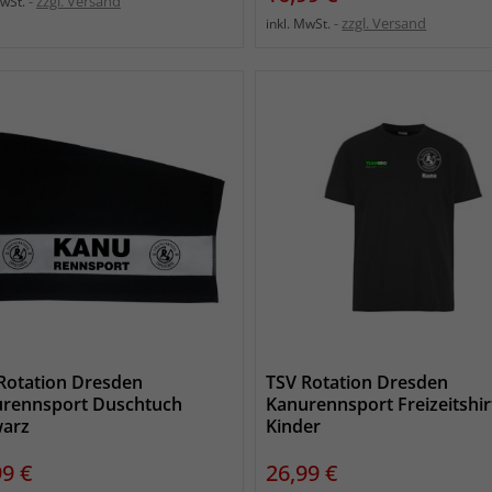
zzgl. Versand
MwSt.
zzgl. Versand
inkl. MwSt.
Rotation Dresden
TSV Rotation Dresden
rennsport Duschtuch
Kanurennsport Freizeitshir
arz
Kinder
s
Preis
99 €
26,99 €