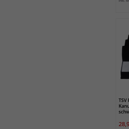
inkl. 
TSV 
Kanu
schw
Prei
28,