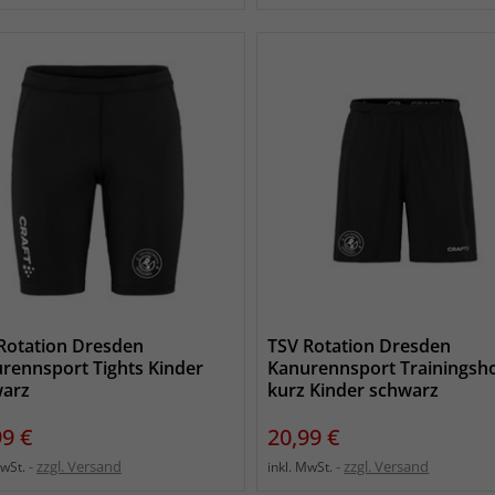
Rotation Dresden
TSV Rotation Dresden
rennsport Tights Kinder
Kanurennsport Trainingsh
arz
kurz Kinder schwarz
s
Preis
99 €
20,99 €
zzgl. Versand
zzgl. Versand
MwSt.
inkl. MwSt.