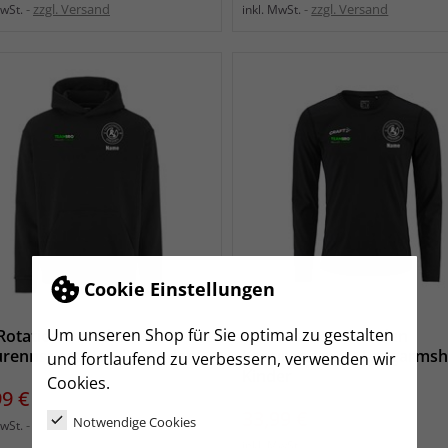
zzgl. Versand
zzgl. Versand
MwSt.
inkl. MwSt.
Cookie Einstellungen
Um unseren Shop für Sie optimal zu gestalten
Rotation Dresden
TSV Rotation Dresden
rennsport Hoodie Kinder
Kanurennsport Langarmsh
und fortlaufend zu verbessern, verwenden wir
Kinder
Cookies.
s
99 €
Preis
33,99 €
Notwendige Cookies
zzgl. Versand
MwSt.
zzgl. Versand
inkl. MwSt.