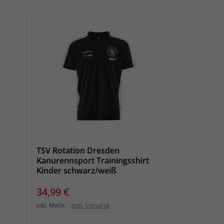
TSV Rotation Dresden
Kanurennsport Trainingsshirt
Kinder schwarz/weiß
Preis
34,99 €
zzgl. Versand
inkl. MwSt.