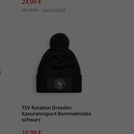
Preis
24,99 €
zzgl. Versand
inkl. MwSt.
TSV Rotation Dresden
Kanurennsport Bommelmütze
schwarz
Preis
16,99 €