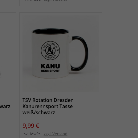
TSV Rotation Dresden
hwarz
Kanurennsport Tasse
weiß/schwarz
Preis
9,99 €
zzgl. Versand
inkl. MwSt.