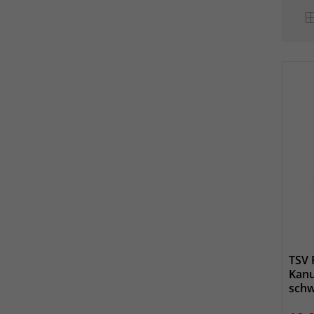
TSV 
Kanu
schw