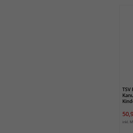
TSV 
Kanu
Kind
Prei
50,
inkl. 