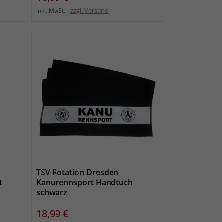
zzgl. Versand
inkl. MwSt.
TSV Rotation Dresden
t
Kanurennsport Handtuch
schwarz
Preis
18,99 €