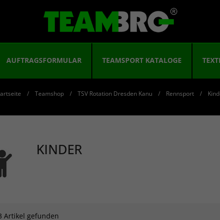
AUFTRAGSFORMULAR
TEAMSPORT KATALOGE
TEXT
artseite
Teamshop
TSV Rotation Dresden Kanu
Rennsport
Kind
KINDER
3 Artikel gefunden