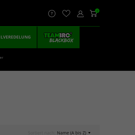
0
ILVEREDELUNG
er
Sortiert nach:
Name (A bis Z)