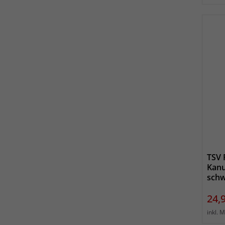
TSV 
Kanu
schw
Prei
24,
inkl. 