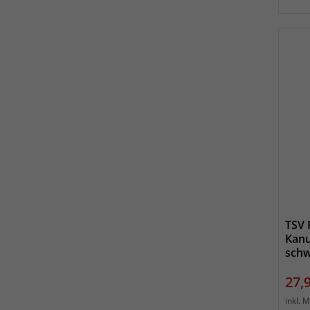
TSV 
Kanu
schw
Prei
27,
inkl. 