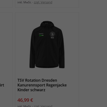
zzgl. Versand
inkl. MwSt.
TSV Rotation Dresden
irt
Kanurennsport Regenjacke
Kinder schwarz
Preis
46,99 €
zzgl. Versand
inkl. MwSt.