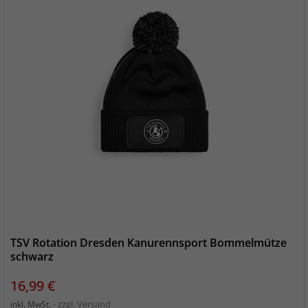
TSV Rotation Dresden Kanurennsport Bommelmütze
schwarz
Preis
16,99 €
zzgl. Versand
inkl. MwSt.