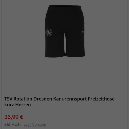
TSV Rotation Dresden Kanurennsport Freizeithose
kurz Herren
Preis
36,99 €
zzgl. Versand
inkl. MwSt.