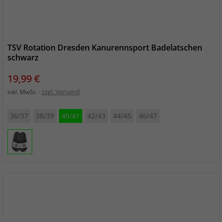
TSV Rotation Dresden Kanurennsport Badelatschen
schwarz
Preis
19,99 €
zzgl. Versand
inkl. MwSt.
36/37
38/39
40/41
42/43
44/45
46/47