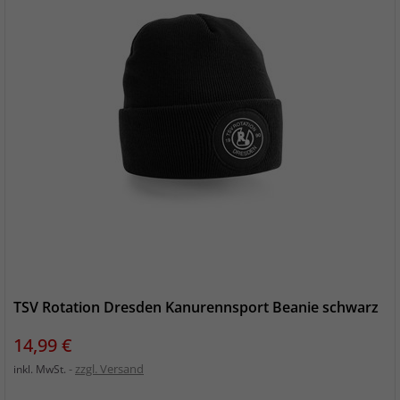
TSV Rotation Dresden Kanurennsport Beanie schwarz
Preis
14,99 €
zzgl. Versand
inkl. MwSt.