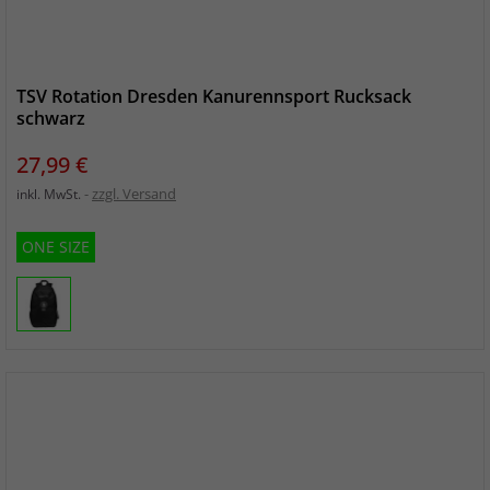
TSV Rotation Dresden Kanurennsport Rucksack
schwarz
Preis
27,99 €
zzgl. Versand
inkl. MwSt.
ONE SIZE