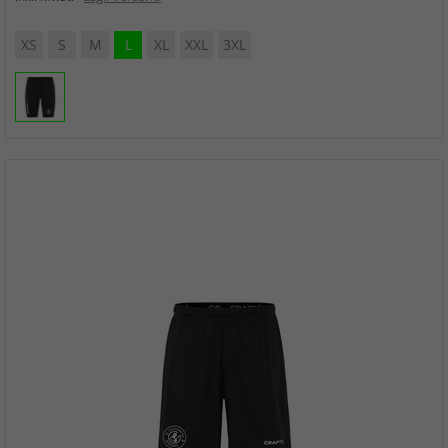
XS
S
M
L
XL
XXL
3XL