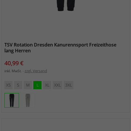
TSV Rotation Dresden Kanurennsport Freizeithose
lang Herren
Preis
40,99 €
zzgl. Versand
inkl. MwSt.
XS
S
M
L
XL
XXL
3XL