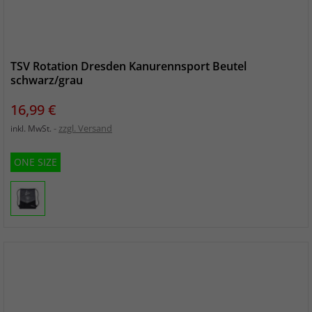
TSV Rotation Dresden Kanurennsport Beutel
schwarz/grau
Preis
16,99 €
zzgl. Versand
inkl. MwSt.
ONE SIZE