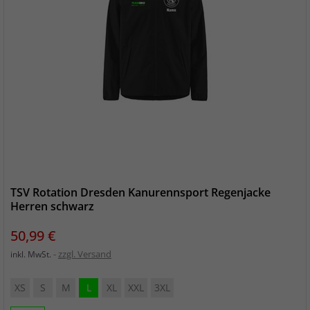
TSV Rotation Dresden Kanurennsport Regenjacke
Herren schwarz
Preis
50,99 €
zzgl. Versand
inkl. MwSt.
XS
S
M
L
XL
XXL
3XL