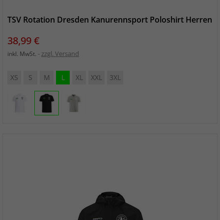
TSV Rotation Dresden Kanurennsport Poloshirt Herren
Preis
38,99 €
zzgl. Versand
inkl. MwSt.
XS
S
M
L
XL
XXL
3XL