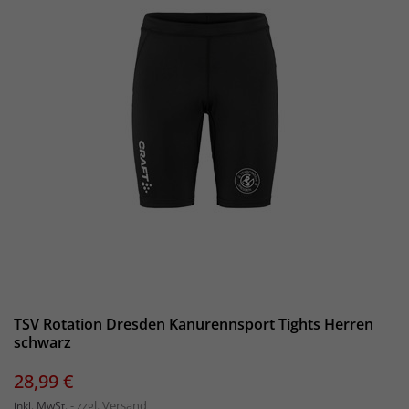
TSV Rotation Dresden Kanurennsport Tights Herren
schwarz
Preis
28,99 €
zzgl. Versand
inkl. MwSt.