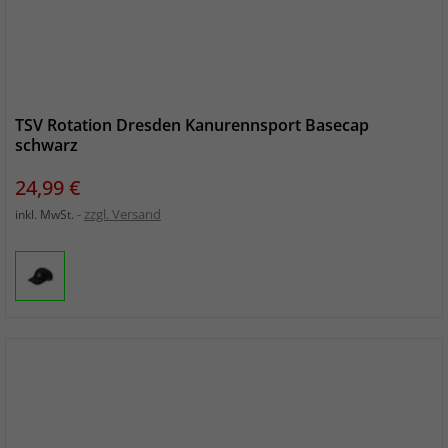
TSV Rotation Dresden Kanurennsport Basecap
schwarz
Preis
24,99 €
zzgl. Versand
inkl. MwSt.