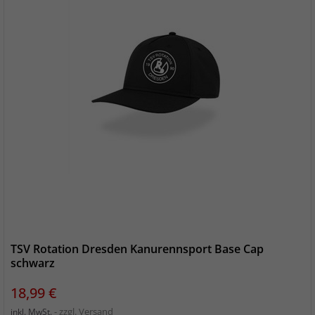
TSV Rotation Dresden Kanurennsport Base Cap
schwarz
Preis
18,99 €
zzgl. Versand
inkl. MwSt.