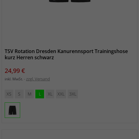
TSV Rotation Dresden Kanurennsport Trainingshose
kurz Herren schwarz
Preis
24,99 €
zzgl. Versand
inkl. MwSt.
XS
S
M
L
XL
XXL
3XL