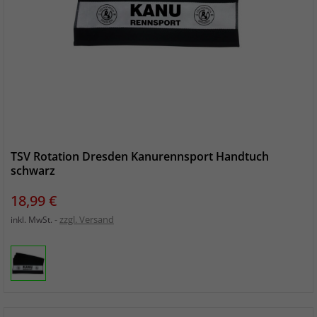
TSV Rotation Dresden Kanurennsport Handtuch
schwarz
Preis
18,99 €
zzgl. Versand
inkl. MwSt.