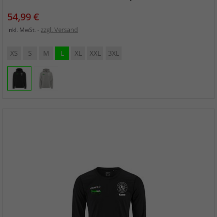
Preis
54,99 €
zzgl. Versand
inkl. MwSt.
XS
S
M
L
XL
XXL
3XL