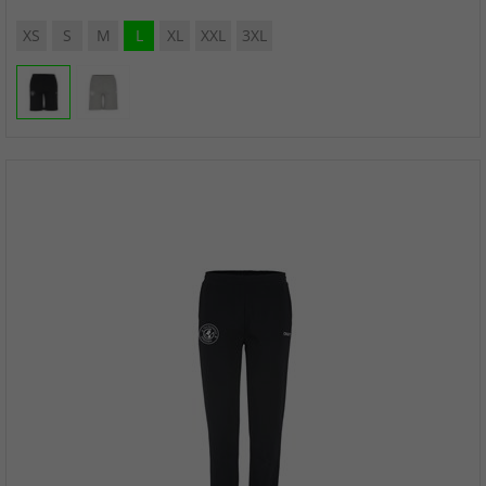
XS
S
M
L
XL
XXL
3XL