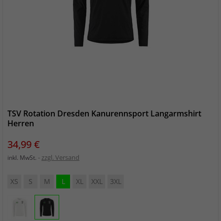
TSV Rotation Dresden Kanurennsport Langarmshirt
Herren
Preis
34,99 €
zzgl. Versand
inkl. MwSt.
XS
S
M
L
XL
XXL
3XL