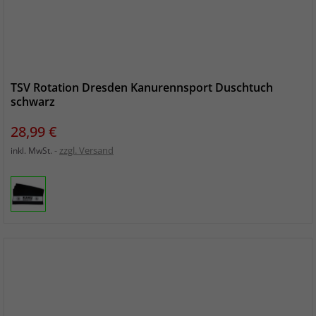
TSV Rotation Dresden Kanurennsport Duschtuch
schwarz
Preis
28,99 €
zzgl. Versand
inkl. MwSt.