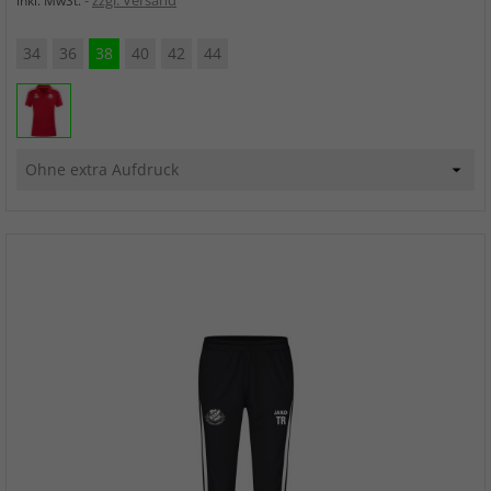
zzgl. Versand
inkl. MwSt.
34
36
38
40
42
44