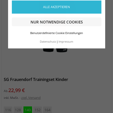
ALLE AKZEPTIEREN
NUR NOTWENDIGE COOKIES
Benutzerdefinierte Cookie Einstellungen
Datenschutz
Impressum
SG Frauendorf Trainingset Kinder
Preis
22,99 €
Ab
zzgl. Versand
inkl. MwSt.
116
128
140
152
164