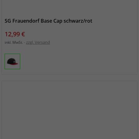
SG Frauendorf Base Cap schwarz/rot
Preis
12,99 €
zzgl. Versand
inkl. MwSt.