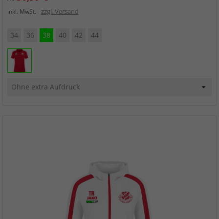
zzgl. Versand
inkl. MwSt.
34
36
38
40
42
44