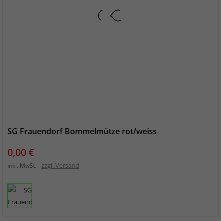
SG Frauendorf Bommelmütze rot/weiss
Preis
0,00 €
zzgl. Versand
inkl. MwSt.