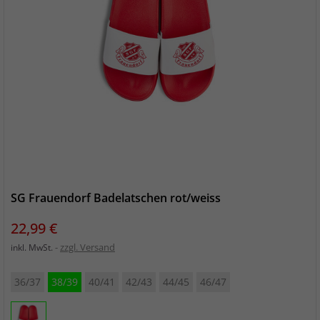
SG Frauendorf Badelatschen rot/weiss
Preis
22,99 €
zzgl. Versand
inkl. MwSt.
36/37
38/39
40/41
42/43
44/45
46/47