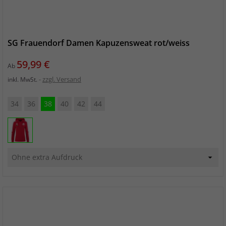
SG Frauendorf Damen Kapuzensweat rot/weiss
Preis
59,99 €
Ab
zzgl. Versand
inkl. MwSt.
34
36
38
40
42
44