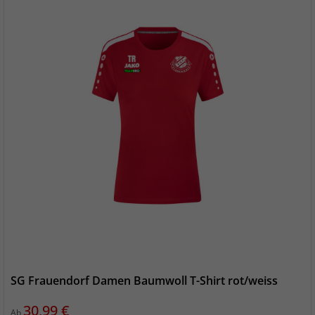
SG Frauendorf Damen Baumwoll T-Shirt rot/weiss
Preis
30,99 €
Ab