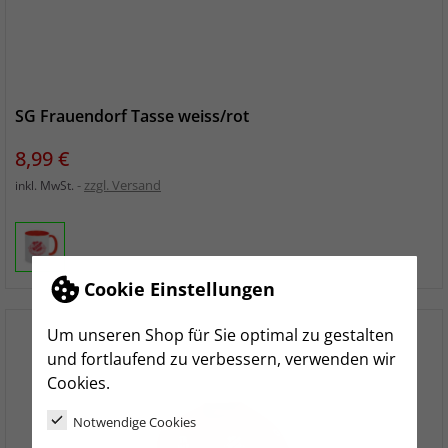
SG Frauendorf Tasse weiss/rot
Preis
8,99 €
zzgl. Versand
inkl. MwSt.
Cookie Einstellungen
Um unseren Shop für Sie optimal zu gestalten
und fortlaufend zu verbessern, verwenden wir
Cookies.
Notwendige Cookies