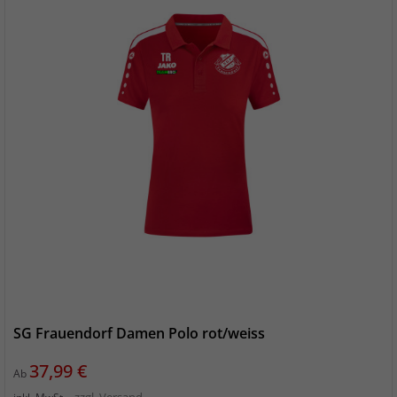
SG Frauendorf Damen Polo rot/weiss
Preis
37,99 €
Ab