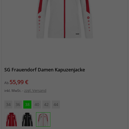
SG Frauendorf Damen Kapuzenjacke
Preis
55,99 €
Ab
zzgl. Versand
inkl. MwSt.
34
36
38
40
42
44