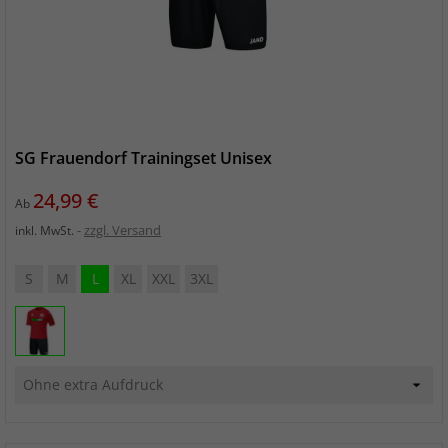
SG Frauendorf Trainingset Unisex
Preis
24,99 €
Ab
zzgl. Versand
inkl. MwSt.
S
M
L
XL
XXL
3XL