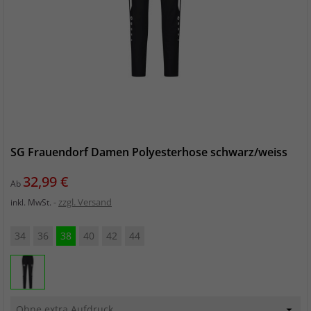
SG Frauendorf Damen Polyesterhose schwarz/weiss
Preis
32,99 €
Ab
zzgl. Versand
inkl. MwSt.
34
36
38
40
42
44