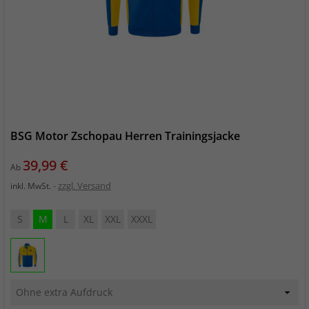
BSG Motor Zschopau Herren Trainingsjacke
Preis
39,99 €
Ab
zzgl. Versand
inkl. MwSt.
S
M
L
XL
XXL
XXXL