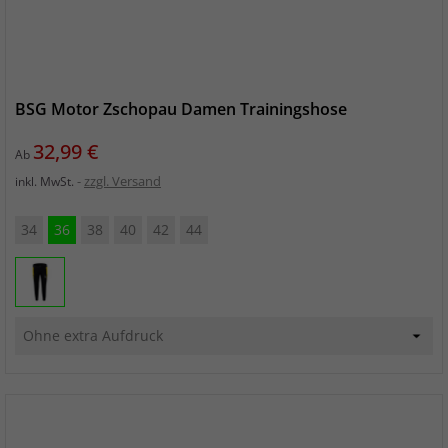
BSG Motor Zschopau Damen Trainingshose
Preis
32,99 €
Ab
zzgl. Versand
inkl. MwSt.
34
36
38
40
42
44