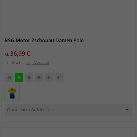
BSG Motor Zschopau Damen Polo
Preis
36,99 €
Ab
zzgl. Versand
inkl. MwSt.
34
36
38
40
42
44