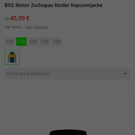
BSG Motor Zschopau Kinder Kapuzenjacke
Preis
45,99 €
Ab
zzgl. Versand
inkl. MwSt.
116
128
140
152
164