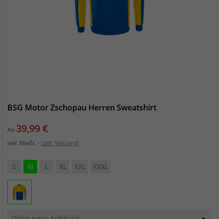
BSG Motor Zschopau Herren Sweatshirt
Preis
39,99 €
Ab
zzgl. Versand
inkl. MwSt.
S
M
L
XL
XXL
XXXL