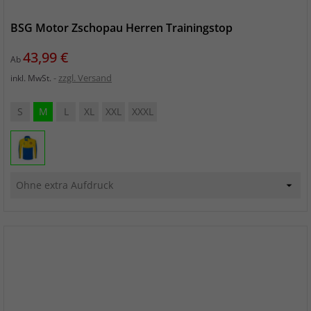
BSG Motor Zschopau Herren Trainingstop
Preis
43,99 €
Ab
zzgl. Versand
inkl. MwSt.
S
M
L
XL
XXL
XXXL