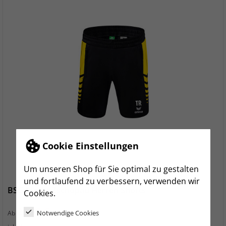
Cookie Einstellungen
Um unseren Shop für Sie optimal zu gestalten
und fortlaufend zu verbessern, verwenden wir
BSG Motor Zschopau Herren Shorts
Cookies.
Preis
25,99 €
Notwendige Cookies
Ab