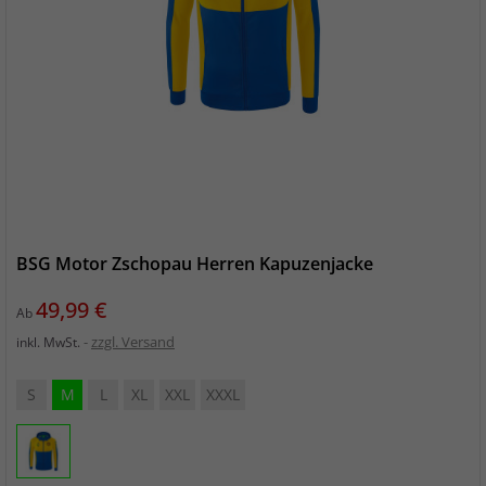
BSG Motor Zschopau Herren Kapuzenjacke
Preis
49,99 €
Ab
zzgl. Versand
inkl. MwSt.
S
M
L
XL
XXL
XXXL