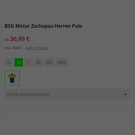
BSG Motor Zschopau Herren Polo
Preis
36,99 €
Ab
zzgl. Versand
inkl. MwSt.
S
M
L
XL
XXL
XXXL