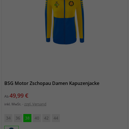
BSG Motor Zschopau Damen Kapuzenjacke
Preis
49,99 €
Ab
zzgl. Versand
inkl. MwSt.
34
36
38
40
42
44