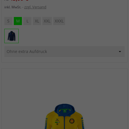
zzgl. Versand
inkl. MwSt.
S
M
L
XL
XXL
XXXL