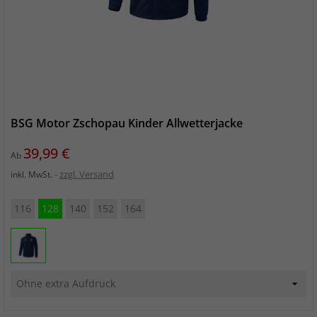
BSG Motor Zschopau Kinder Allwetterjacke
Preis
39,99 €
Ab
zzgl. Versand
inkl. MwSt.
116
128
140
152
164