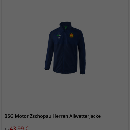
BSG Motor Zschopau Herren Allwetterjacke
Preis
43,99 €
Ab