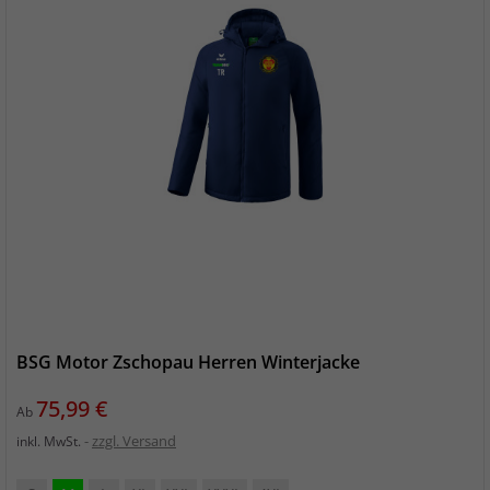
BSG Motor Zschopau Herren Winterjacke
Preis
75,99 €
Ab
zzgl. Versand
inkl. MwSt.