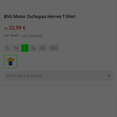
BSG Motor Zschopau Herren T-Shirt
Preis
32,99 €
Ab
zzgl. Versand
inkl. MwSt.
S
M
L
XL
XXL
XXXL