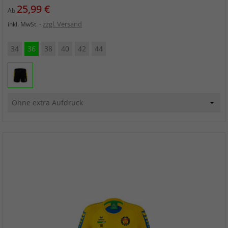
Preis
25,99 €
Ab
zzgl. Versand
inkl. MwSt.
34
36
38
40
42
44