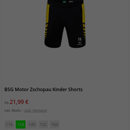
BSG Motor Zschopau Kinder Shorts
Preis
21,99 €
Ab
zzgl. Versand
inkl. MwSt.
116
128
140
152
164