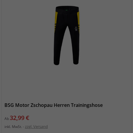
BSG Motor Zschopau Herren Trainingshose
Preis
32,99 €
Ab
zzgl. Versand
inkl. MwSt.