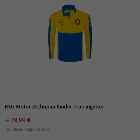
BSG Motor Zschopau Kinder Trainingstop
Preis
39,99 €
Ab
zzgl. Versand
inkl. MwSt.