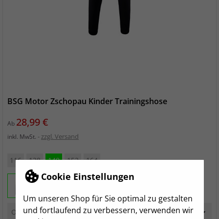
BSG Motor Zschopau Kinder Trainingshose
Preis
28,99 €
Ab
zzgl. Versand
inkl. MwSt.
116
128
140
152
164
Cookie Einstellungen
Um unseren Shop für Sie optimal zu gestalten
und fortlaufend zu verbessern, verwenden wir