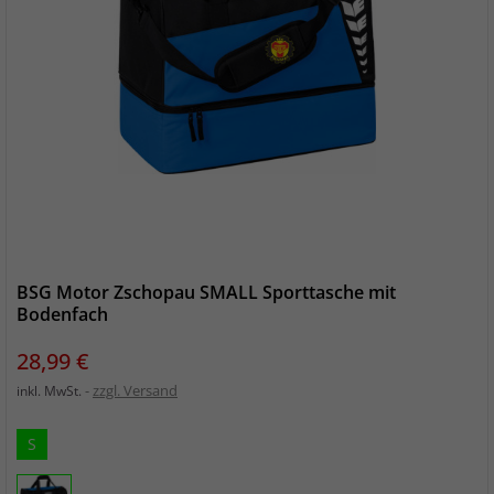
BSG Motor Zschopau SMALL Sporttasche mit
Bodenfach
Preis
28,99 €
zzgl. Versand
inkl. MwSt.
S