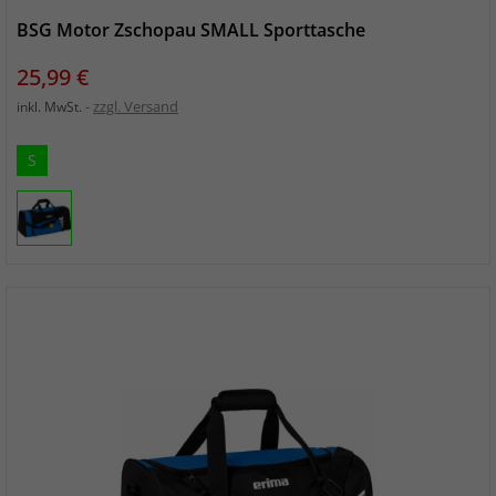
BSG Motor Zschopau SMALL Sporttasche
Preis
25,99 €
zzgl. Versand
inkl. MwSt.
S