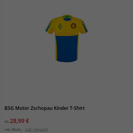
BSG Motor Zschopau Kinder T-Shirt
Preis
28,99 €
Ab
zzgl. Versand
inkl. MwSt.