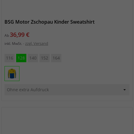
BSG Motor Zschopau Kinder Sweatshirt
Preis
36,99 €
Ab
zzgl. Versand
inkl. MwSt.
116
128
140
152
164