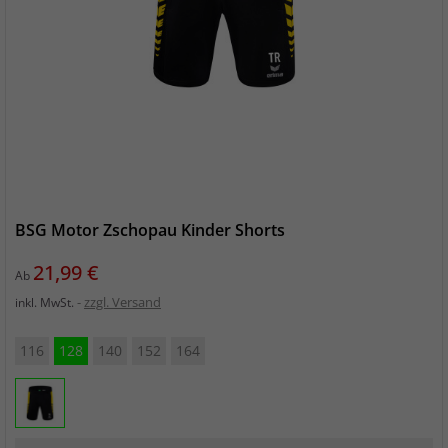
BSG Motor Zschopau Kinder Shorts
Preis
21,99 €
Ab
zzgl. Versand
inkl. MwSt.
116
128
140
152
164