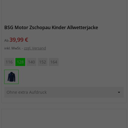
BSG Motor Zschopau Kinder Allwetterjacke
Preis
39,99 €
Ab
zzgl. Versand
inkl. MwSt.
116
128
140
152
164