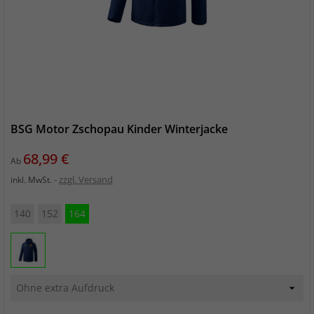
BSG Motor Zschopau Kinder Winterjacke
Preis
68,99 €
Ab
zzgl. Versand
inkl. MwSt.
140
152
164