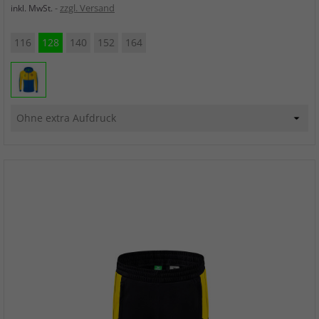
zzgl. Versand
inkl. MwSt.
116
128
140
152
164