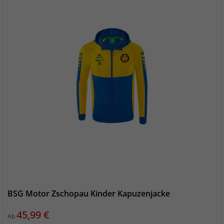
BSG Motor Zschopau Kinder Kapuzenjacke
Preis
45,99 €
Ab