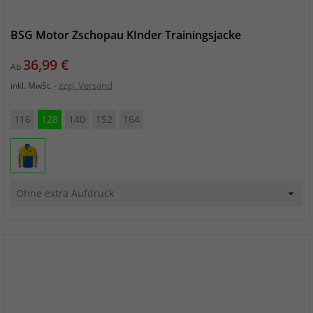
BSG Motor Zschopau KInder Trainingsjacke
Preis
36,99 €
Ab
zzgl. Versand
inkl. MwSt.
116
128
140
152
164