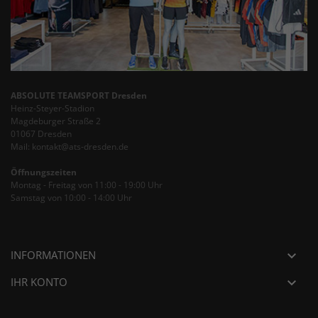
ABSOLUTE TEAMSPORT Dresden
Heinz-Steyer-Stadion
Magdeburger Straße 2
01067 Dresden
Mail: kontakt@ats-dresden.de
Öffnungszeiten
Montag - Freitag von 11:00 - 19:00 Uhr
Samstag von 10:00 - 14:00 Uhr
INFORMATIONEN

IHR KONTO
