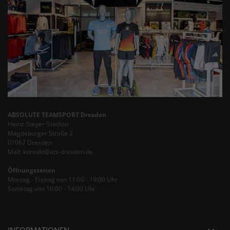
ABSOLUTE TEAMSPORT Dresden
Heinz-Steyer-Stadion
Magdeburger Straße 2
01067 Dresden
Mail: kontakt@ats-dresden.de
Öffnungszeiten
Montag - Freitag von 11:00 - 19:00 Uhr
Samstag von 10:00 - 14:00 Uhr
INFORMATIONEN