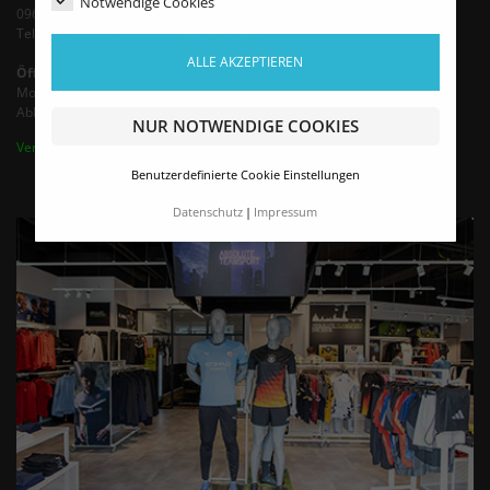
Notwendige Cookies
09603 Siebenlehn
Tel.: +49 35242 - 66683 (Mo-Fr 9-13 Uhr)
ALLE AKZEPTIEREN
Öffnungszeiten
Montag - Freitag von 9:00 - 16:00 Uhr
Abholung / Termine nach Vereinbarung bis 18 Uhr
NUR NOTWENDIGE COOKIES
Vertrag widerrufen
Benutzerdefinierte Cookie Einstellungen
Datenschutz
Impressum