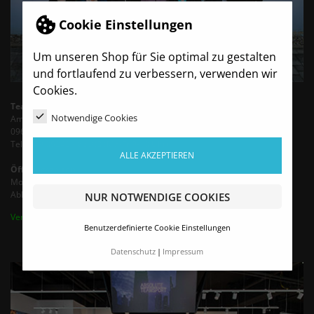
Cookie Einstellungen
Um unseren Shop für Sie optimal zu gestalten
und fortlaufend zu verbessern, verwenden wir
Cookies.
TeamBro - Sporthaus Haubold
Notwendige Cookies
Am Wasserturm 6
09603 Siebenlehn
Tel.: +49 35242 - 66683 (Mo-Fr 9-13 Uhr)
ALLE AKZEPTIEREN
Öffnungszeiten
Montag - Freitag von 9:00 - 16:00 Uhr
Abholung / Termine nach Vereinbarung bis 18 Uhr
NUR NOTWENDIGE COOKIES
Vertrag widerrufen
Benutzerdefinierte Cookie Einstellungen
Datenschutz
Impressum