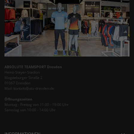
ABSOLUTE TEAMSPORT Dresden
Heinz-Steyer-Stadion
Magdeburger Straße 2
01067 Dresden
Mail: kontakt@ats-dresden.de
Öffnungszeiten
Montag - Freitag von 11:00 - 19:00 Uhr
Samstag von 10:00 - 14:00 Uhr
INFORMATIONEN