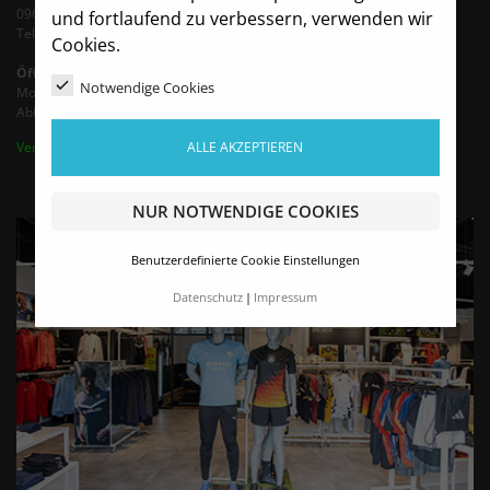
09603 Siebenlehn
und fortlaufend zu verbessern, verwenden wir
Tel.: +49 35242 - 66683 (Mo-Fr 9-13 Uhr)
Cookies.
Öffnungszeiten
Notwendige Cookies
Montag - Freitag von 9:00 - 16:00 Uhr
Abholung / Termine nach Vereinbarung bis 18 Uhr
ALLE AKZEPTIEREN
Vertrag widerrufen
NUR NOTWENDIGE COOKIES
Benutzerdefinierte Cookie Einstellungen
Datenschutz
Impressum