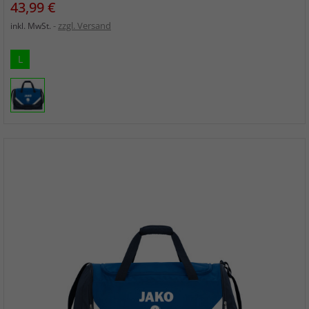
Preis
43,99 €
zzgl. Versand
inkl. MwSt.
L