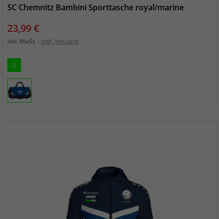
SC Chemnitz Bambini Sporttasche royal/marine
Preis
23,99 €
zzgl. Versand
inkl. MwSt.
S