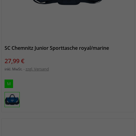
SC Chemnitz Junior Sporttasche royal/marine
Preis
27,99 €
zzgl. Versand
inkl. MwSt.
M