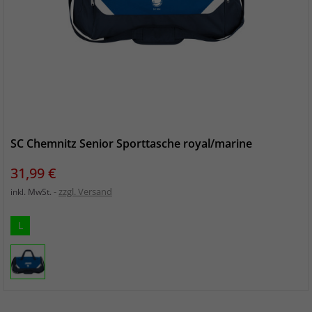
SC Chemnitz Senior Sporttasche royal/marine
Preis
31,99 €
zzgl. Versand
inkl. MwSt.
L