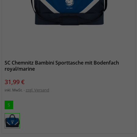
SC Chemnitz Bambini Sporttasche mit Bodenfach
royal/marine
Preis
31,99 €
zzgl. Versand
inkl. MwSt.
S