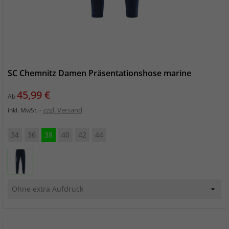
SC Chemnitz Damen Präsentationshose marine
Preis
45,99 €
Ab
zzgl. Versand
inkl. MwSt.
34
36
38
40
42
44