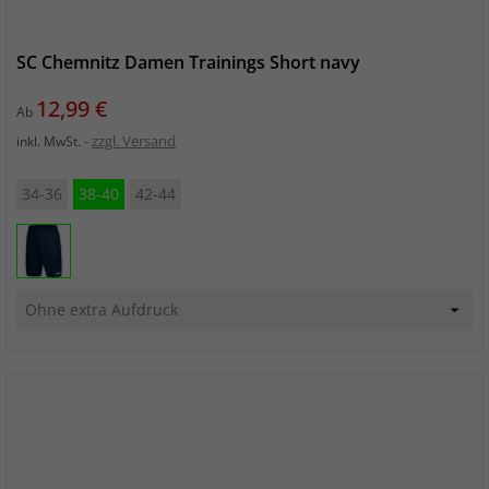
SC Chemnitz Damen Trainings Short navy
Preis
12,99 €
Ab
zzgl. Versand
inkl. MwSt.
34-36
38-40
42-44