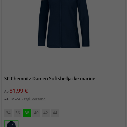
SC Chemnitz Damen Softshelljacke marine
Preis
81,99 €
Ab
zzgl. Versand
inkl. MwSt.
34
36
38
40
42
44