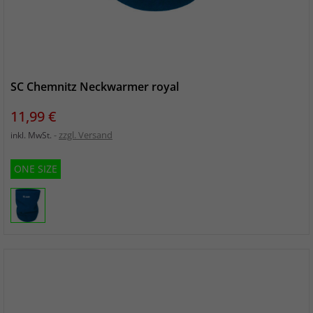
SC Chemnitz Neckwarmer royal
Preis
11,99 €
zzgl. Versand
inkl. MwSt.
ONE SIZE