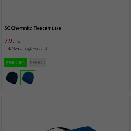
SC Chemnitz Fleecemütze
Preis
7,99 €
zzgl. Versand
inkl. MwSt.
JUNIOREN
SENIOR