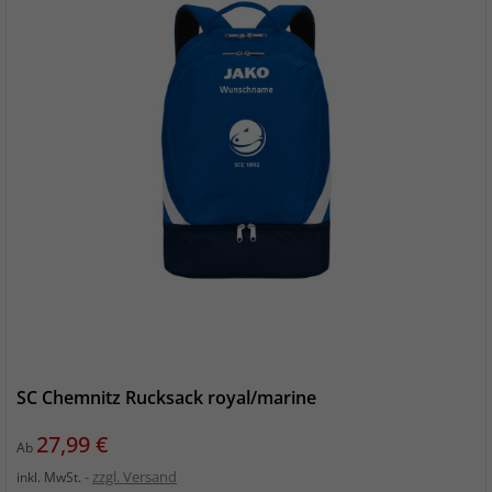
SC Chemnitz Rucksack royal/marine
Preis
27,99 €
Ab
zzgl. Versand
inkl. MwSt.