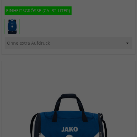
EINHEITSGRÖSSE (CA. 32 LITER)