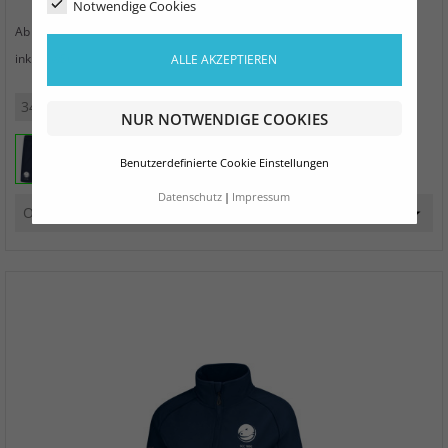
Notwendige Cookies
Preis
27,99 €
Ab
zzgl. Versand
inkl. MwSt.
ALLE AKZEPTIEREN
34
36
38
40
42
44
NUR NOTWENDIGE COOKIES
Benutzerdefinierte Cookie Einstellungen
Datenschutz
Impressum