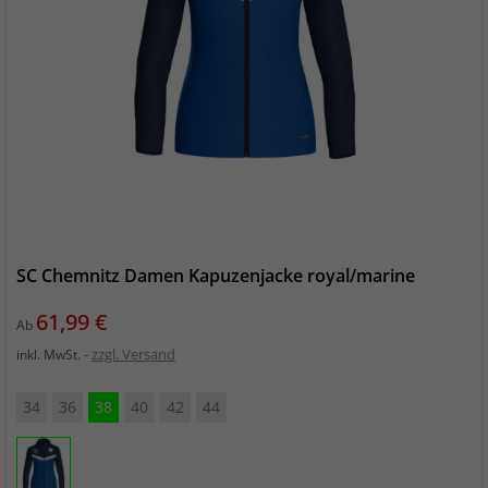
SC Chemnitz Damen Kapuzenjacke royal/marine
Preis
61,99 €
Ab
zzgl. Versand
inkl. MwSt.
34
36
38
40
42
44