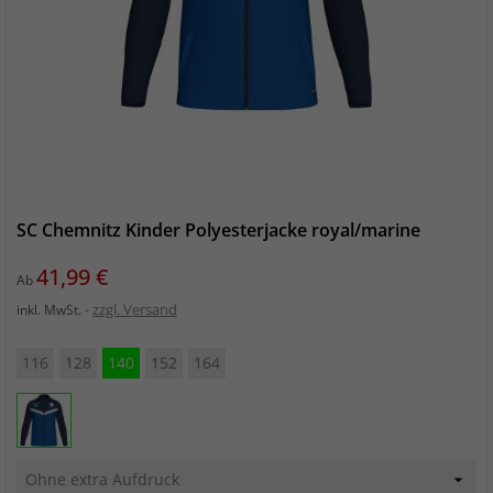
SC Chemnitz Kinder Polyesterjacke royal/marine
Preis
41,99 €
Ab
zzgl. Versand
inkl. MwSt.
116
128
140
152
164