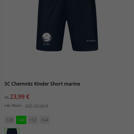
SC Chemnitz Kinder Short marine
Preis
23,99 €
Ab
zzgl. Versand
inkl. MwSt.
128
140
152
164