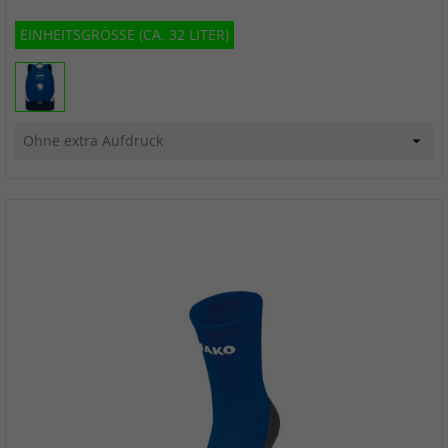
EINHEITSGRÖSSE (CA. 32 LITER)