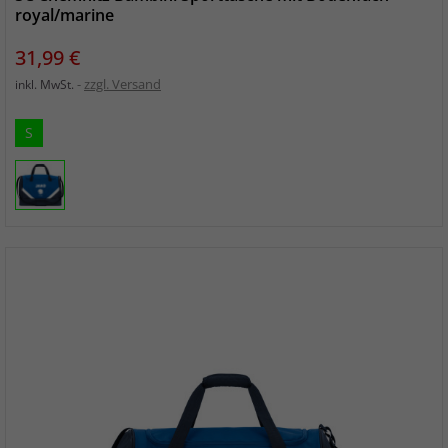
royal/marine
Preis
31,99 €
zzgl. Versand
inkl. MwSt.
S