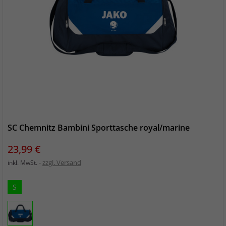
SC Chemnitz Bambini Sporttasche royal/marine
Preis
23,99 €
zzgl. Versand
inkl. MwSt.
S