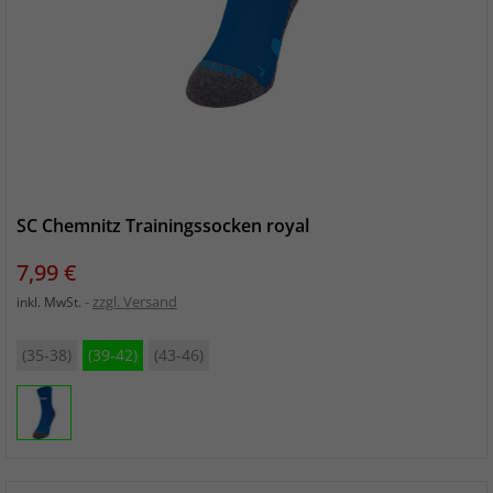
SC Chemnitz Trainingssocken royal
Preis
7,99 €
zzgl. Versand
inkl. MwSt.
(35-38)
(39-42)
(43-46)