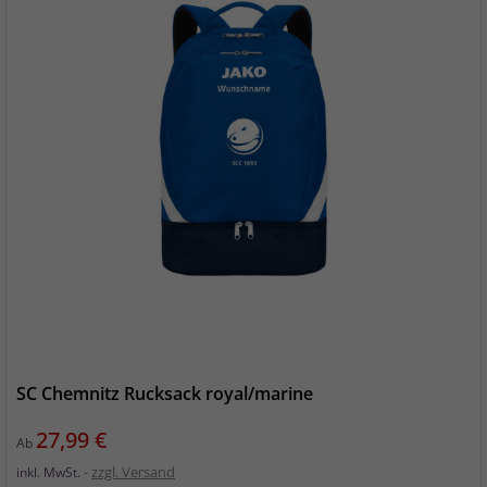
SC Chemnitz Rucksack royal/marine
Preis
27,99 €
Ab
zzgl. Versand
inkl. MwSt.