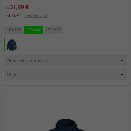
Preis
31,99 €
Ab
zzgl. Versand
inkl. MwSt.
110/120
130/140
150/160