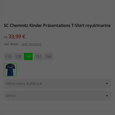
SC Chemnitz Kinder Präsentations T-Shirt royal/marine
Preis
33,99 €
Ab
zzgl. Versand
inkl. MwSt.
116
128
140
152
164