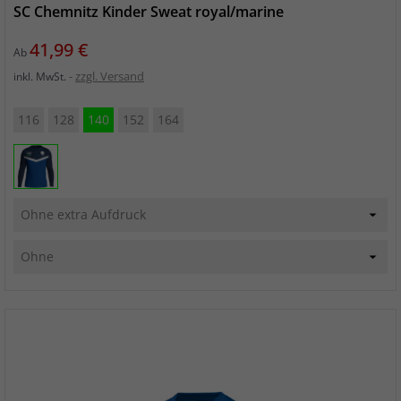
SC Chemnitz Kinder Sweat royal/marine
Preis
41,99 €
Ab
zzgl. Versand
inkl. MwSt.
116
128
140
152
164