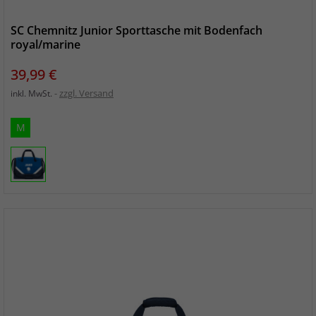
SC Chemnitz Junior Sporttasche mit Bodenfach
royal/marine
Preis
39,99 €
zzgl. Versand
inkl. MwSt.
M