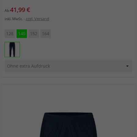
Preis
41,99 €
Ab
zzgl. Versand
inkl. MwSt.
128
140
152
164