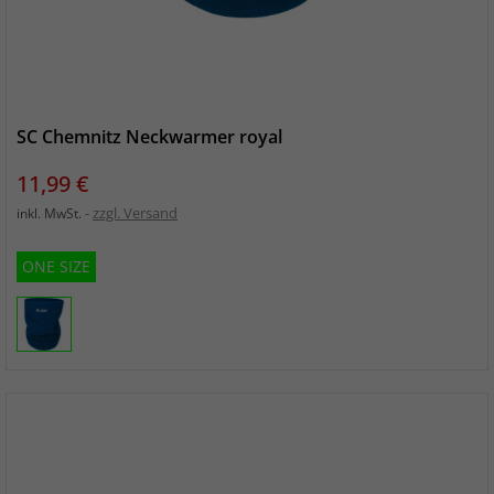
SC Chemnitz Neckwarmer royal
Preis
11,99 €
zzgl. Versand
inkl. MwSt.
ONE SIZE