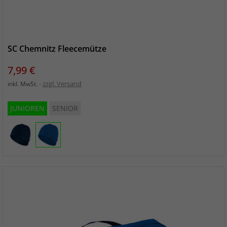
SC Chemnitz Fleecemütze
Preis
7,99 €
zzgl. Versand
inkl. MwSt.
JUNIOREN
SENIOR