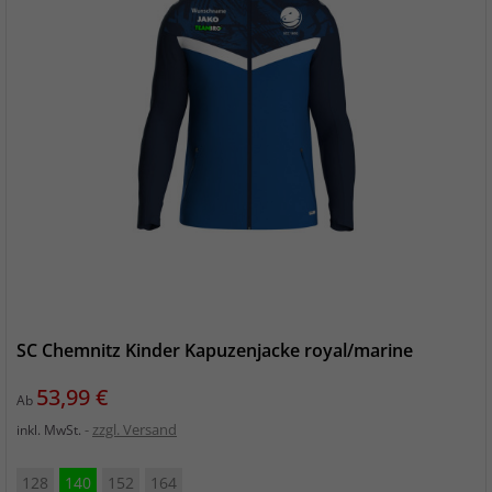
SC Chemnitz Kinder Kapuzenjacke royal/marine
Preis
53,99 €
Ab
zzgl. Versand
inkl. MwSt.
128
140
152
164