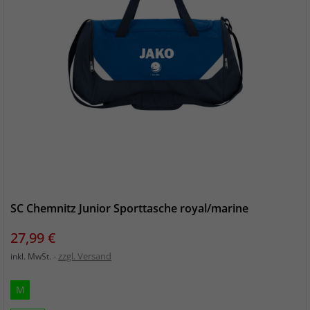
SC Chemnitz Junior Sporttasche royal/marine
Preis
27,99 €
zzgl. Versand
inkl. MwSt.
M