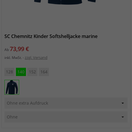
SC Chemnitz Kinder Softshelljacke marine
Preis
73,99 €
Ab
zzgl. Versand
inkl. MwSt.
128
140
152
164