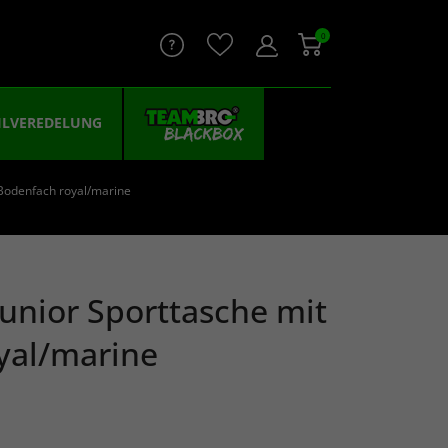
0
ILVEREDELUNG
 Bodenfach royal/marine
unior Sporttasche mit
yal/marine