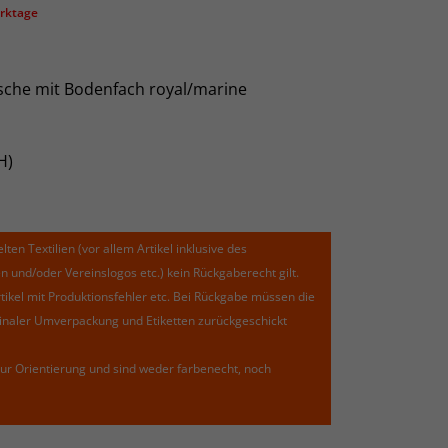
erktage
sche mit Bodenfach royal/marine
xH)
lten Textilien (vor allem Artikel inklusive des
und/oder Vereinslogos etc.) kein Rückgaberecht gilt.
kel mit Produktionsfehler etc. Bei Rückgabe müssen die
riginaler Umverpackung und Etiketten zurückgeschickt
ur Orientierung und sind weder farbenecht, noch