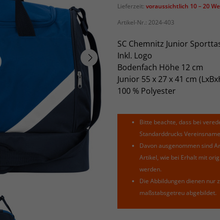
Lieferzeit:
voraussichtlich 10 – 20 W
Artikel-Nr.:
2024-403
SC Chemnitz Junior Sportta
Inkl. Logo
Bodenfach Höhe 12 cm
Junior 55 x 27 x 41 cm (LxB
100 % Polyester
Bitte beachte, dass bei verede
Standarddrucks Vereinsnamen 
Davon ausgenommen sind Arti
Artikel, wie bei Erhalt mit o
werden.
Die Abbildungen dienen nur z
maßstabsgetreu abgebildet.