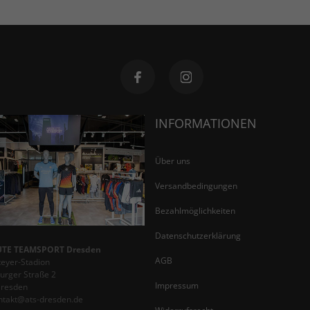
INFORMATIONEN
Über uns
Versandbedingungen
Bezahlmöglichkeiten
Datenschutzerklärung
TE TEAMSPORT Dresden
AGB
teyer-Stadion
rger Straße 2
Impressum
Dresden
ontakt@ats-dresden.de