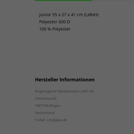
Junior 55 x 27 x 41 cm (LxBxH)
Polyester 600 D
100 % Polyester
Hersteller Informationen
Eingetragener Handelsname: JAKO AG
Amtstrasse 82
74673 Mulfingen
Deutschland
E-Mail: info@jako.de