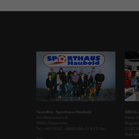
TeamBro - Sporthaus Haubold
ABSOLU
Am Wasserturm 6
Heinz-S
09603 Siebenlehn
Magdebu
Tel.: +49 35242 - 66683 (Mo-Fr 9-13 Uhr)
01067 
Mail: k