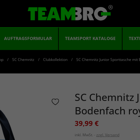
AUFTRAGSFORMULAR
TEAMSPORT KATALOGE
TEXT
op
SC Chemnitz
Clubkollektion
SC Chemnitz Junior Sporttasche mit
SC Chemnitz J
Bodenfach ro
39,99 €
inkl. MwSt.
zzgl. Versand