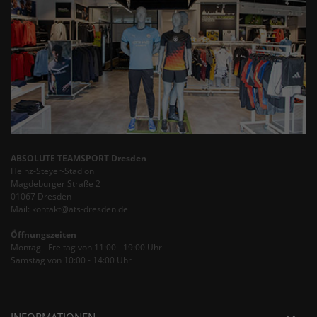
ABSOLUTE TEAMSPORT Dresden
Heinz-Steyer-Stadion
Magdeburger Straße 2
01067 Dresden
Mail: kontakt@ats-dresden.de
Öffnungszeiten
Montag - Freitag von 11:00 - 19:00 Uhr
Samstag von 10:00 - 14:00 Uhr
INFORMATIONEN