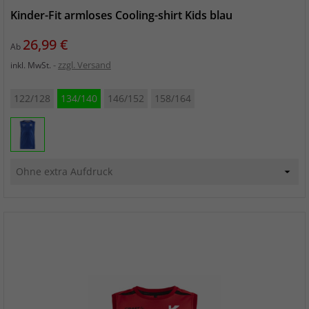
Kinder-Fit armloses Cooling-shirt Kids blau
Preis
26,99 €
Ab
zzgl. Versand
inkl. MwSt.
122/128
134/140
146/152
158/164