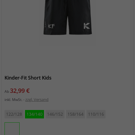
Kinder-Fit Short Kids
Preis
32,99 €
Ab
zzgl. Versand
inkl. MwSt.
122/128
134/140
146/152
158/164
110/116