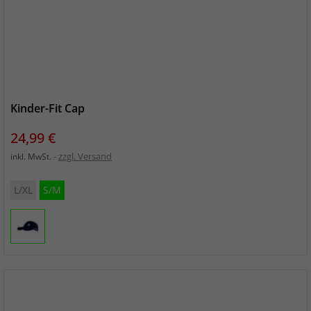
Kinder-Fit Cap
Preis
24,99 €
zzgl. Versand
inkl. MwSt.
L/XL
S/M