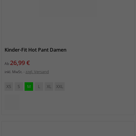
Kinder-Fit Hot Pant Damen
Preis
26,99 €
Ab
zzgl. Versand
inkl. MwSt.
XS
S
M
L
XL
XXL