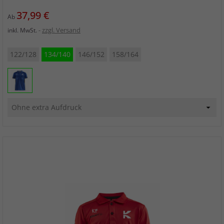
Preis
37,99 €
Ab
zzgl. Versand
inkl. MwSt.
122/128
134/140
146/152
158/164