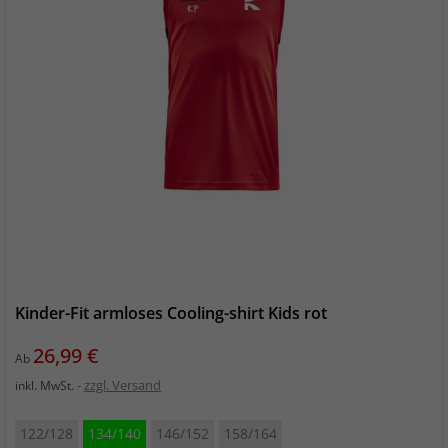
Kinder-Fit armloses Cooling-shirt Kids rot
Preis
26,99 €
Ab
zzgl. Versand
inkl. MwSt.
122/128
134/140
146/152
158/164