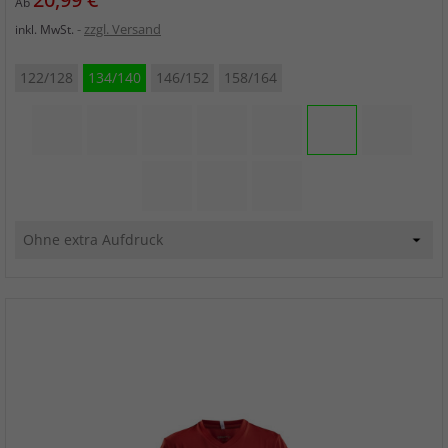
Ab
zzgl. Versand
inkl. MwSt.
122/128
134/140
146/152
158/164