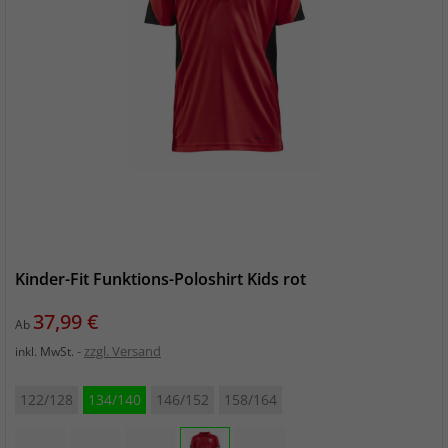
Kinder-Fit Funktions-Poloshirt Kids rot
Preis
37,99 €
Ab
zzgl. Versand
inkl. MwSt.
122/128
134/140
146/152
158/164