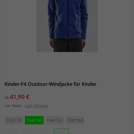
Kinder-Fit Outdoor-Windjacke für Kinder
Preis
41,99 €
Ab
zzgl. Versand
inkl. MwSt.
122/128
134/140
146/152
158/164