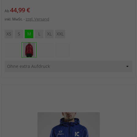
Preis
44,99 €
Ab
zzgl. Versand
inkl. MwSt.
XS
S
M
L
XL
XXL