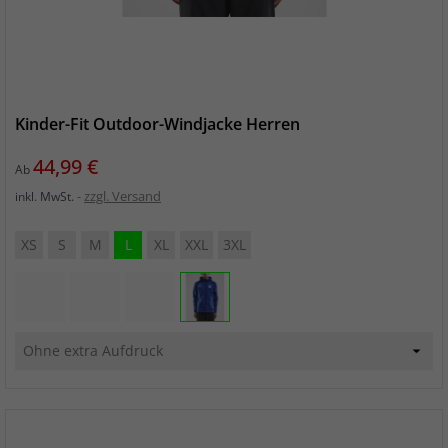
Kinder-Fit Outdoor-Windjacke Herren
Preis
44,99 €
Ab
zzgl. Versand
inkl. MwSt.
XS
S
M
L
XL
XXL
3XL