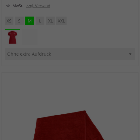
zzgl. Versand
inkl. MwSt.
XS
S
M
L
XL
XXL