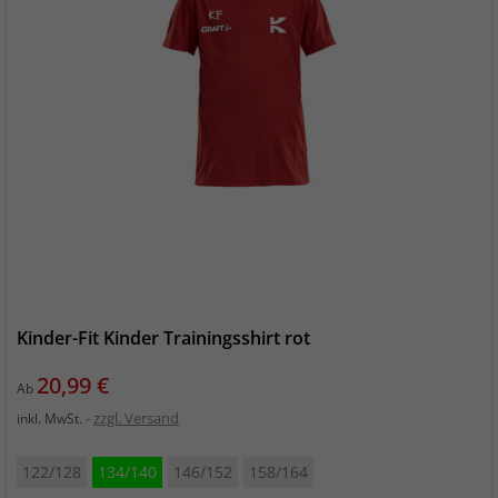
Kinder-Fit Kinder Trainingsshirt rot
Preis
20,99 €
Ab
zzgl. Versand
inkl. MwSt.
122/128
134/140
146/152
158/164