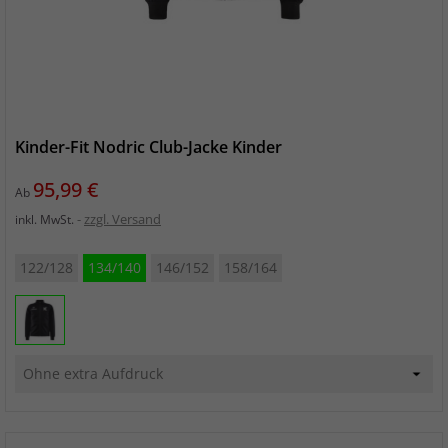
Kinder-Fit Nodric Club-Jacke Kinder
Preis
95,99 €
Ab
zzgl. Versand
inkl. MwSt.
122/128
134/140
146/152
158/164