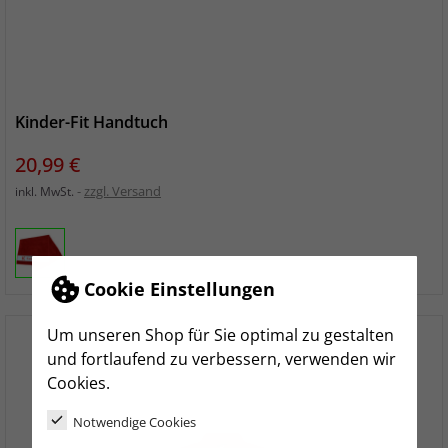
Kinder-Fit Handtuch
Preis
20,99 €
zzgl. Versand
inkl. MwSt.
Cookie Einstellungen
Um unseren Shop für Sie optimal zu gestalten
und fortlaufend zu verbessern, verwenden wir
Cookies.
Notwendige Cookies