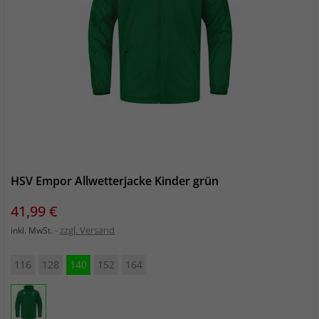
HSV Empor Allwetterjacke Kinder grün
Preis
41,99 €
zzgl. Versand
inkl. MwSt.
116
128
140
152
164