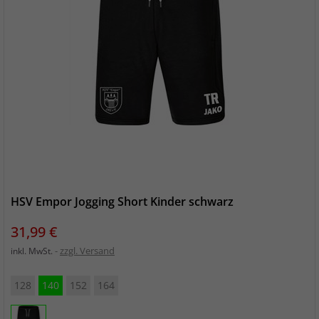
HSV Empor Jogging Short Kinder schwarz
Preis
31,99 €
zzgl. Versand
inkl. MwSt.
128
140
152
164