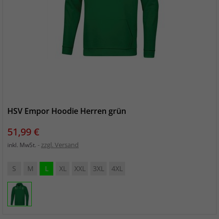
HSV Empor Hoodie Herren grün
Preis
51,99 €
zzgl. Versand
inkl. MwSt.
S
M
L
XL
XXL
3XL
4XL