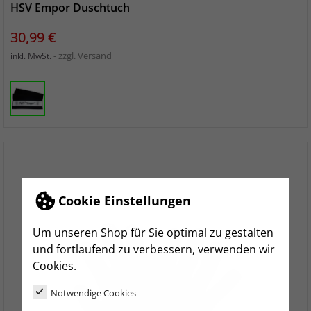
HSV Empor Duschtuch
Preis
30,99 €
zzgl. Versand
inkl. MwSt.
Cookie Einstellungen
Um unseren Shop für Sie optimal zu gestalten
und fortlaufend zu verbessern, verwenden wir
Cookies.
Notwendige Cookies