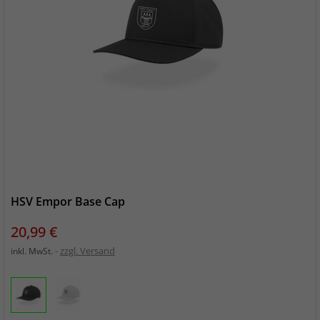
HSV Empor Base Cap
Preis
20,99 €
zzgl. Versand
inkl. MwSt.