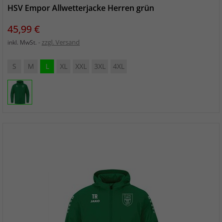
HSV Empor Allwetterjacke Herren grün
Preis
45,99 €
zzgl. Versand
inkl. MwSt.
S
M
L
XL
XXL
3XL
4XL