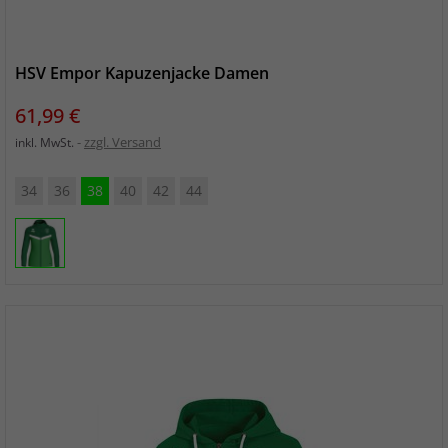
HSV Empor Kapuzenjacke Damen
Preis
61,99 €
zzgl. Versand
inkl. MwSt.
34
36
38
40
42
44