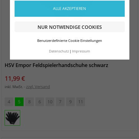
ALLE AKZEPTIEREN
NUR NOTWENDIGE COOKIES
Benutzerdefinierte Cookie Einstellungen
Datenschutz
Impressum
HSV Empor Feldspielerhandschuhe schwarz
Preis
11,99 €
zzgl. Versand
inkl. MwSt.
4
5
8
6
10
7
9
11