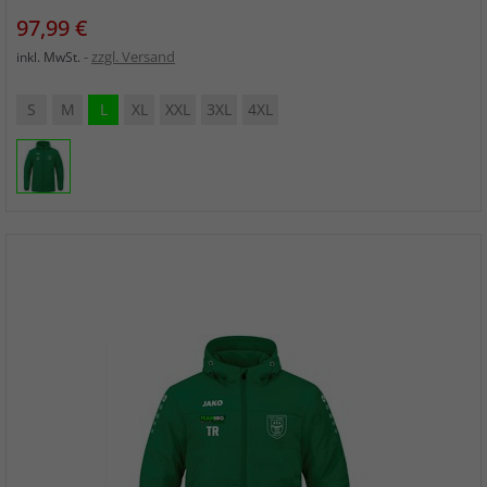
Preis
97,99 €
zzgl. Versand
inkl. MwSt.
S
M
L
XL
XXL
3XL
4XL