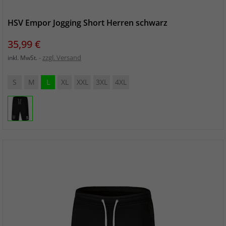
HSV Empor Jogging Short Herren schwarz
Preis
35,99 €
zzgl. Versand
inkl. MwSt.
S
M
L
XL
XXL
3XL
4XL