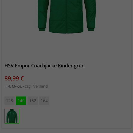
HSV Empor Coachjacke Kinder grün
Preis
89,99 €
zzgl. Versand
inkl. MwSt.
128
140
152
164