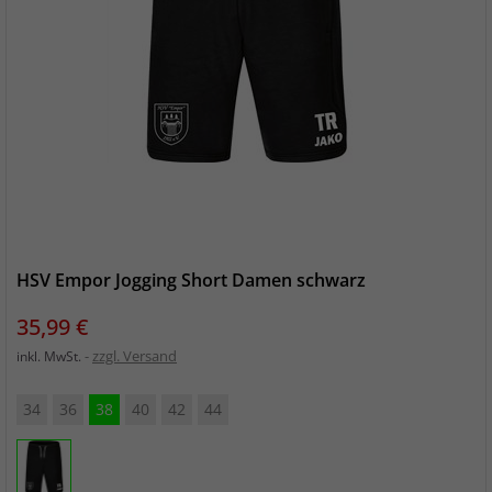
HSV Empor Jogging Short Damen schwarz
Preis
35,99 €
zzgl. Versand
inkl. MwSt.
34
36
38
40
42
44