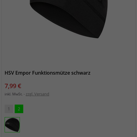
HSV Empor Funktionsmütze schwarz
Preis
7,99 €
zzgl. Versand
inkl. MwSt.
1
2