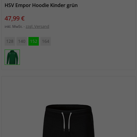
HSV Empor Hoodie Kinder grün
Preis
47,99 €
zzgl. Versand
inkl. MwSt.
128
140
152
164