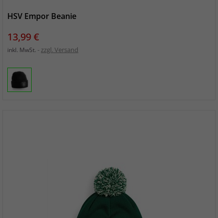
HSV Empor Beanie
Preis
13,99 €
zzgl. Versand
inkl. MwSt.