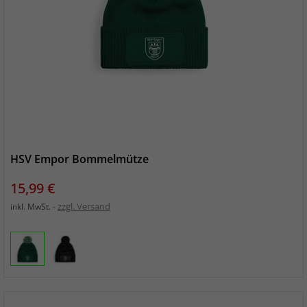
HSV Empor Bommelmütze
Preis
15,99 €
zzgl. Versand
inkl. MwSt.