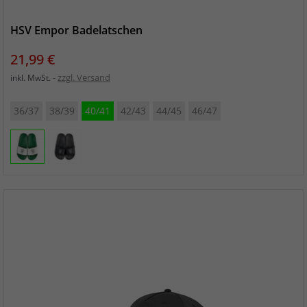
HSV Empor Badelatschen
Preis
21,99 €
zzgl. Versand
inkl. MwSt.
36/37
38/39
40/41
42/43
44/45
46/47