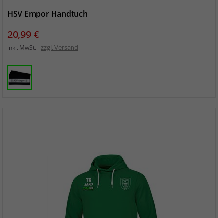
HSV Empor Handtuch
Preis
20,99 €
zzgl. Versand
inkl. MwSt.