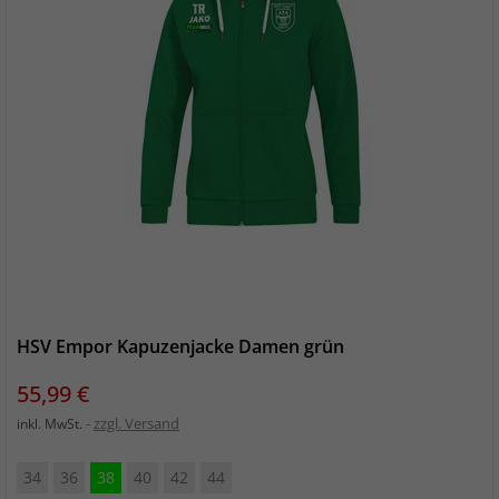
HSV Empor Kapuzenjacke Damen grün
Preis
55,99 €
zzgl. Versand
inkl. MwSt.
34
36
38
40
42
44