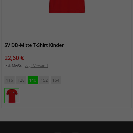
SV DD-Mitte T-Shirt Kinder
Preis
22,60 €
zzgl. Versand
inkl. MwSt.
116
128
140
152
164