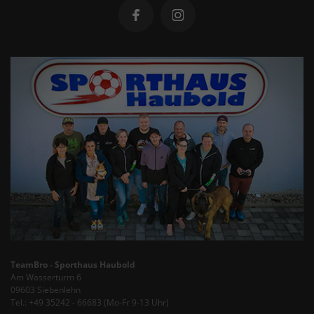
TeamBro - Sporthaus Haubold
Am Wasserturm 6
09603 Siebenlehn
Tel.: +49 35242 - 66683 (Mo-Fr 9-13 Uhr)