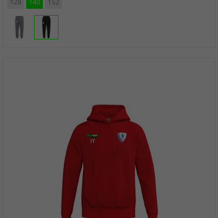
128
140
152