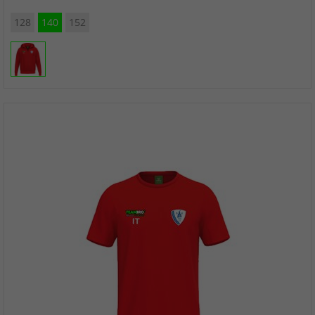
128
140
152