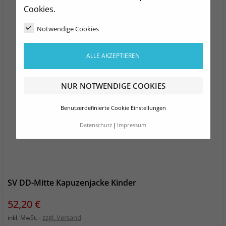
Cookies.
Notwendige Cookies
ALLE AKZEPTIEREN
NUR NOTWENDIGE COOKIES
Benutzerdefinierte Cookie Einstellungen
Datenschutz
Impressum
SV DD-Mitte Kapuzenjacke Kinder
Preis
52,20 €
zzgl. Versand
inkl. MwSt.