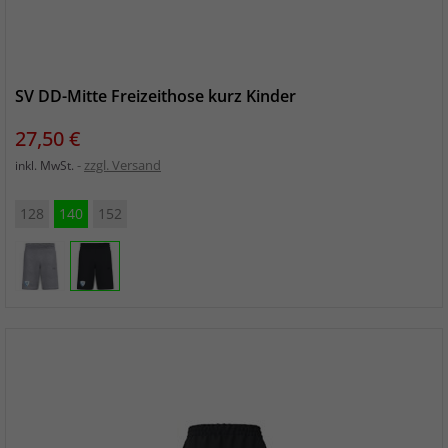
SV DD-Mitte Freizeithose kurz Kinder
Preis
27,50 €
zzgl. Versand
inkl. MwSt.
128
140
152