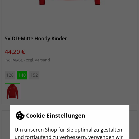
SV DD-Mitte Hoody Kinder
Preis
44,20 €
zzgl. Versand
inkl. MwSt.
128
140
152
Cookie Einstellungen
Um unseren Shop für Sie optimal zu gestalten
und fortlaufend zu verbessern, verwenden wir