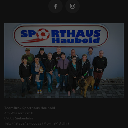
TeamBro - Sporthaus Haubold
Am Wasserturm 6
09603 Siebenlehn
Tel.: +49 35242 - 66683 (Mo-Fr 9-13 Uhr)