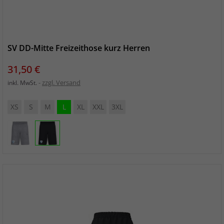
SV DD-Mitte Freizeithose kurz Herren
Preis
31,50 €
zzgl. Versand
inkl. MwSt.
XS
S
M
L
XL
XXL
3XL