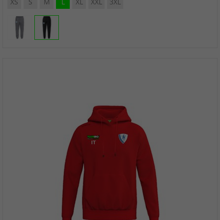
XS
S
M
L
XL
XXL
3XL