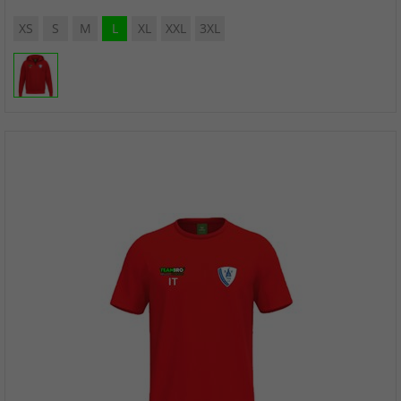
XS
S
M
L
XL
XXL
3XL