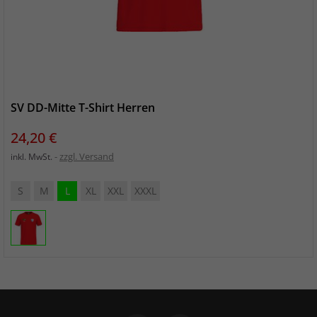
SV DD-Mitte T-Shirt Herren
Preis
24,20 €
zzgl. Versand
inkl. MwSt.
S
M
L
XL
XXL
XXXL