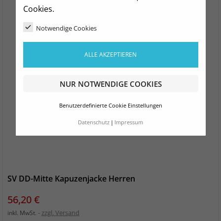
Cookies.
Notwendige Cookies
ALLE AKZEPTIEREN
NUR NOTWENDIGE COOKIES
Benutzerdefinierte Cookie Einstellungen
Datenschutz
Impressum
SV DD-Mitte Kapuzenjacke Herren
Preis
56,20 €
zzgl. Versand
inkl. MwSt.