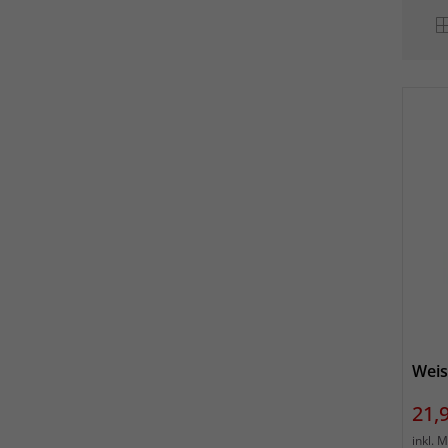
Weis
Prei
21,
inkl. 