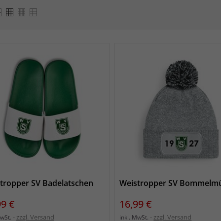
tropper SV Badelatschen
Weistropper SV Bommelm
s
Preis
99 €
16,99 €
zzgl. Versand
zzgl. Versand
MwSt.
inkl. MwSt.