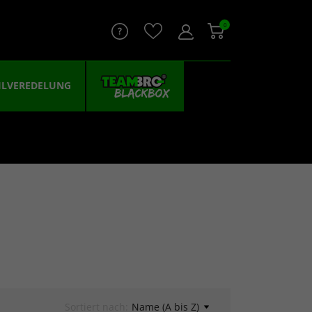
0
ILVEREDELUNG
Sortiert nach:
Name (A bis Z)