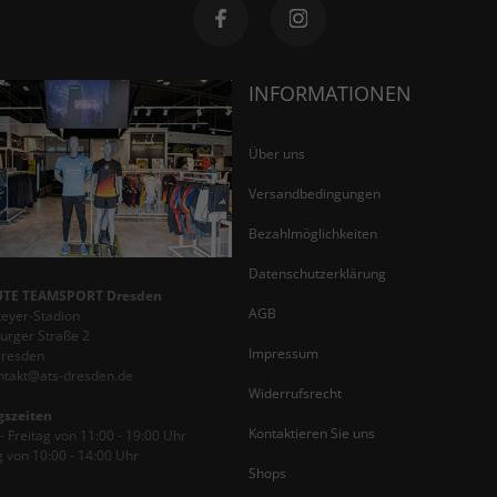
INFORMATIONEN
Über uns
Versandbedingungen
Bezahlmöglichkeiten
Datenschutzerklärung
TE TEAMSPORT Dresden
AGB
teyer-Stadion
rger Straße 2
Impressum
Dresden
ontakt@ats-dresden.de
Widerrufsrecht
gszeiten
Kontaktieren Sie uns
 Freitag von 11:00 - 19:00 Uhr
 von 10:00 - 14:00 Uhr
Shops