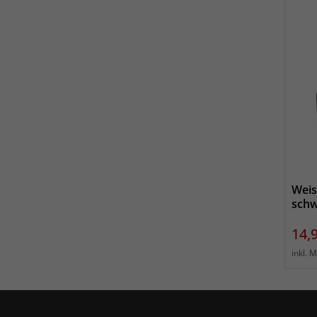
Weis
schw
Prei
14,
inkl. 