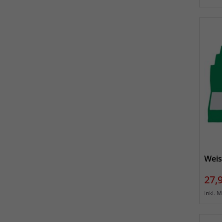
Weis
Prei
27,
inkl. 