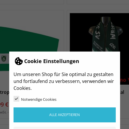
Cookie Einstellungen
Um unseren Shop für Sie optimal zu gestalten
und fortlaufend zu verbessern, verwenden wir
Cookies.
tropper SV Duschtuch
Weistropper SV Fanschal
Notwendige Cookies
s
Preis
99 €
15,00 €
zzgl. Versand
zzgl. Versand
MwSt.
inkl. MwSt.
ALLE AKZEPTIEREN