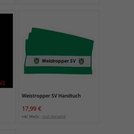
Weistropper SV Handtuch
Preis
17,99 €
zzgl. Versand
inkl. MwSt.