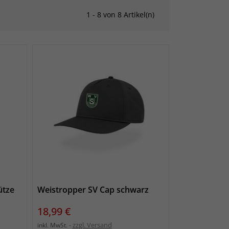
1 - 8 von 8 Artikel(n)
ütze
Weistropper SV Cap schwarz
Preis
18,99 €
zzgl. Versand
inkl. MwSt.