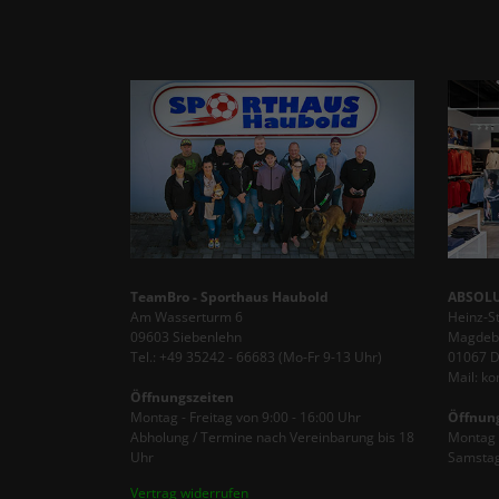
TeamBro - Sporthaus Haubold
ABSOLU
Am Wasserturm 6
Heinz-S
09603 Siebenlehn
Magdebu
Tel.: +49 35242 - 66683 (Mo-Fr 9-13 Uhr)
01067 
Mail: k
Öffnungszeiten
Montag - Freitag von 9:00 - 16:00 Uhr
Öffnun
Abholung / Termine nach Vereinbarung bis 18
Montag -
Uhr
Samstag
Vertrag widerrufen