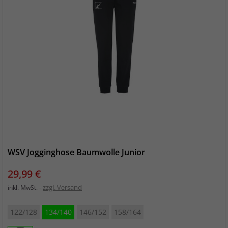
WSV Jogginghose Baumwolle Junior
Preis
29,99 €
zzgl. Versand
inkl. MwSt.
122/128
134/140
146/152
158/164