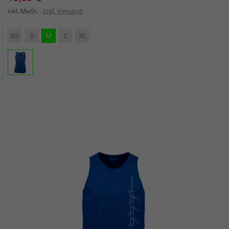
zzgl. Versand
inkl. MwSt.
XS
S
M
L
XL