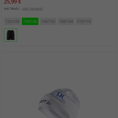
Preis
25,99 €
zzgl. Versand
inkl. MwSt.
122/128
134/140
146/152
158/164
110/116