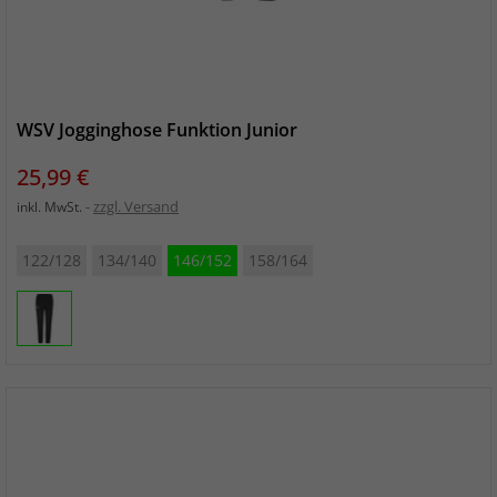
WSV Jogginghose Funktion Junior
Preis
25,99 €
zzgl. Versand
inkl. MwSt.
122/128
134/140
146/152
158/164