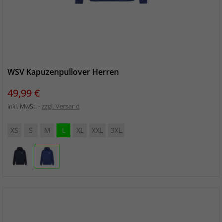
WSV Kapuzenpullover Herren
Preis
49,99 €
zzgl. Versand
inkl. MwSt.
XS
S
M
L
XL
XXL
3XL