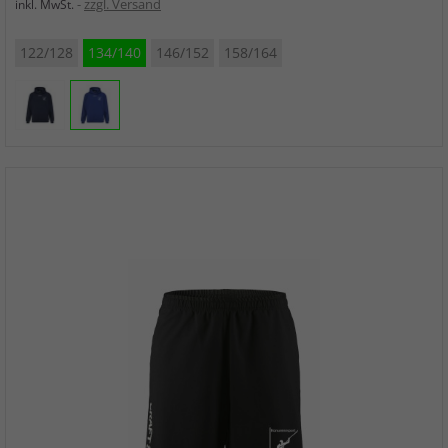
zzgl. Versand
inkl. MwSt.
122/128
134/140
146/152
158/164