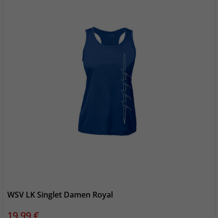
WSV LK Singlet Damen Royal
Preis
19,99 €