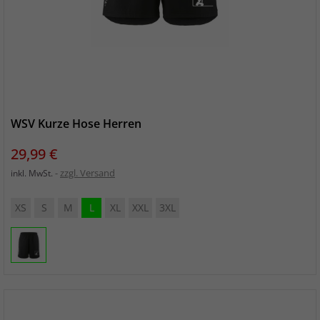
WSV Kurze Hose Herren
Preis
29,99 €
zzgl. Versand
inkl. MwSt.
XS
S
M
L
XL
XXL
3XL