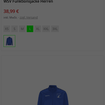
WSV Funktionsjacke Herren
Preis
38,99 €
zzgl. Versand
inkl. MwSt.
XS
S
M
L
XL
XXL
3XL