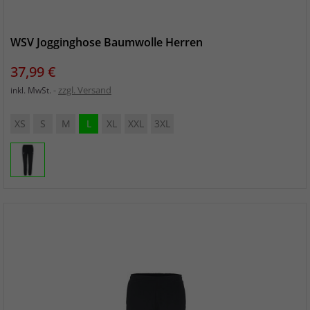
WSV Jogginghose Baumwolle Herren
Preis
37,99 €
zzgl. Versand
inkl. MwSt.
XS
S
M
L
XL
XXL
3XL