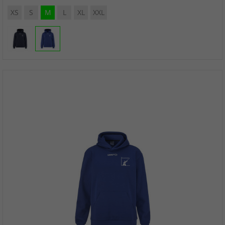
XS
S
M
L
XL
XXL