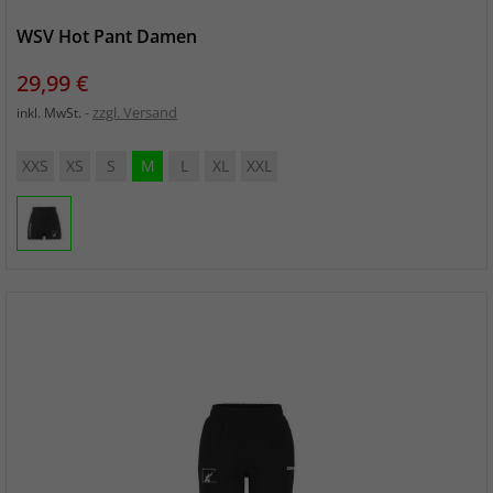
WSV Hot Pant Damen
Preis
29,99 €
zzgl. Versand
inkl. MwSt.
XXS
XS
S
M
L
XL
XXL