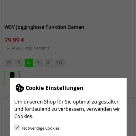
WSV Jogginghose Funktion Damen
Preis
29,99 €
zzgl. Versand
inkl. MwSt.
XS
S
M
L
XL
XXL
Cookie Einstellungen
Um unseren Shop für Sie optimal zu gestalten
und fortlaufend zu verbessern, verwenden wir
Cookies.
Notwendige Cookies