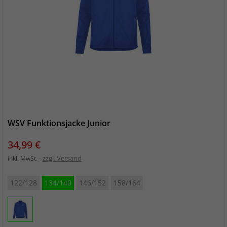
WSV Funktionsjacke Junior
Preis
34,99 €
zzgl. Versand
inkl. MwSt.
122/128
134/140
146/152
158/164