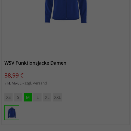
WSV Funktionsjacke Damen
Preis
38,99 €
zzgl. Versand
inkl. MwSt.
XS
S
M
L
XL
XXL