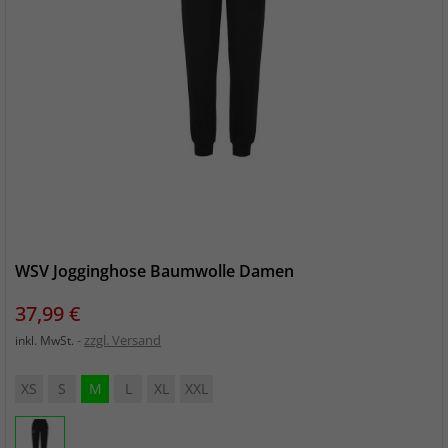
WSV Jogginghose Baumwolle Damen
Preis
37,99 €
zzgl. Versand
inkl. MwSt.
XS
S
M
L
XL
XXL