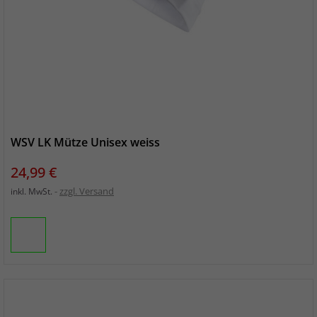
WSV LK Mütze Unisex weiss
Preis
24,99 €
zzgl. Versand
inkl. MwSt.