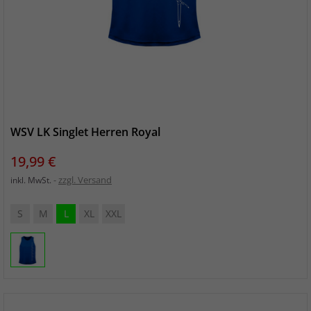
WSV LK Singlet Herren Royal
Preis
19,99 €
zzgl. Versand
inkl. MwSt.
S
M
L
XL
XXL