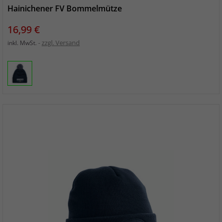
Hainichener FV Bommelmütze
Preis
16,99 €
zzgl. Versand
inkl. MwSt.