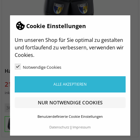
Cookie Einstellungen
Um unseren Shop für Sie optimal zu gestalten
und fortlaufend zu verbessern, verwenden wir
Cookies.
Notwendige Cookies
Hainichener FV Badelatschen
Preis
21,99 €
ALLE AKZEPTIEREN
zzgl. Versand
inkl. MwSt.
NUR NOTWENDIGE COOKIES
36/37
38/39
40/41
42/43
44/45
46/47
Benutzerdefinierte Cookie Einstellungen
Datenschutz
Impressum