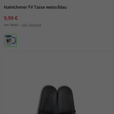
Hainichener FV Tasse weiss/blau
Preis
9,99 €
zzgl. Versand
inkl. MwSt.