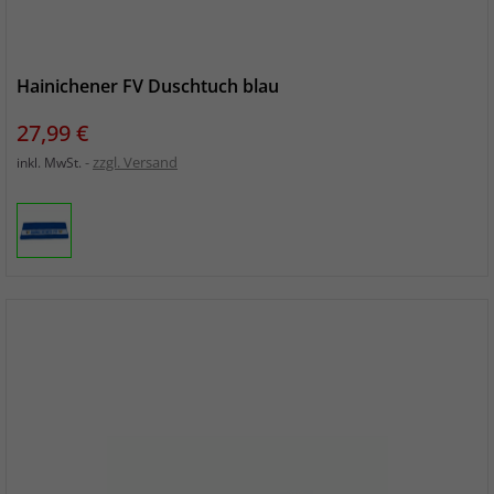
Hainichener FV Duschtuch blau
Preis
27,99 €
zzgl. Versand
inkl. MwSt.