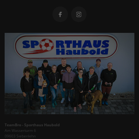
TeamBro - Sporthaus Haubold
Am Wasserturm 6
09603 Siebenlehn