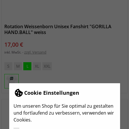
Rotation Weissenborn Unisex Fanshirt "GORILLA
HAND.BALL" weiss
Preis
17,00 €
zzgl. Versand
inkl. MwSt.
S
M
L
XL
XXL
Cookie Einstellungen
Um unseren Shop für Sie optimal zu gestalten
und fortlaufend zu verbessern, verwenden wir
Cookies.