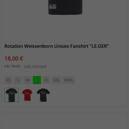
Rotation Weissenborn Unisex Fanshirt "LE.GER"
Preis
18,00 €
zzgl. Versand
inkl. MwSt.
XS
S
M
L
XL
XXL
XXXL