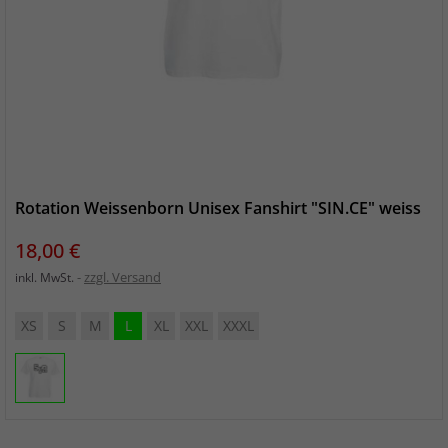
Rotation Weissenborn Unisex Fanshirt "SIN.CE" weiss
Preis
18,00 €
zzgl. Versand
inkl. MwSt.
XS
S
M
L
XL
XXL
XXXL