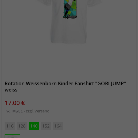
Rotation Weissenborn Kinder Fanshirt "GORI JUMP"
weiss
Preis
17,00 €
zzgl. Versand
inkl. MwSt.
116
128
140
152
164