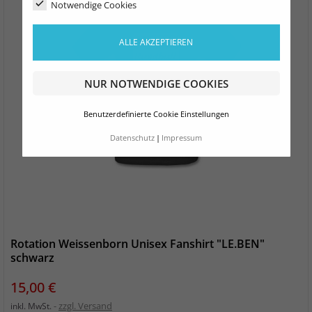
Notwendige Cookies
ALLE AKZEPTIEREN
NUR NOTWENDIGE COOKIES
Benutzerdefinierte Cookie Einstellungen
Datenschutz
Impressum
Rotation Weissenborn Unisex Fanshirt "LE.BEN"
schwarz
Preis
15,00 €
zzgl. Versand
inkl. MwSt.