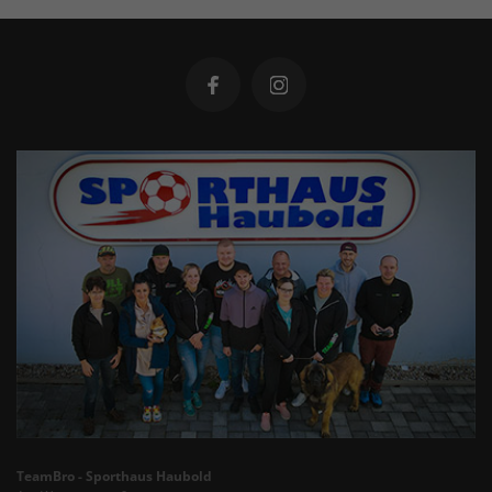
TeamBro - Sporthaus Haubold