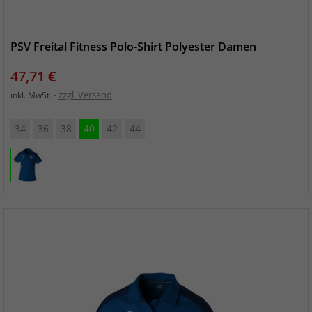
PSV Freital Fitness Polo-Shirt Polyester Damen
Preis
47,71 €
zzgl. Versand
inkl. MwSt.
34
36
38
40
42
44