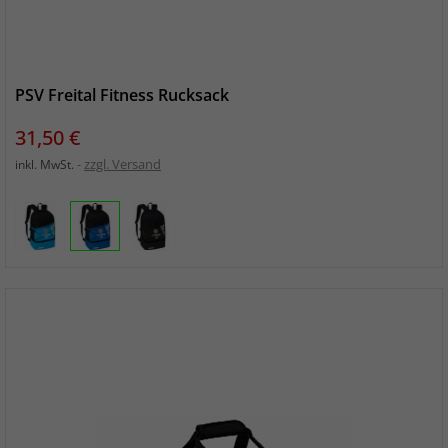
PSV Freital Fitness Rucksack
Preis
31,50 €
zzgl. Versand
inkl. MwSt.