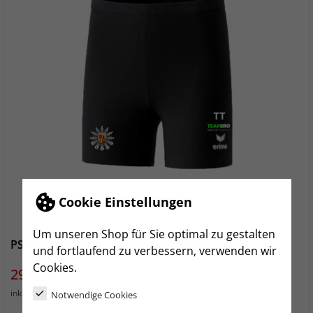
Cookie Einstellungen
Um unseren Shop für Sie optimal zu gestalten
PSV Freital Fitness Tight kurz Kinder
und fortlaufend zu verbessern, verwenden wir
Cookies.
Preis
29,90 €
zzgl. Versand
inkl. MwSt.
Notwendige Cookies