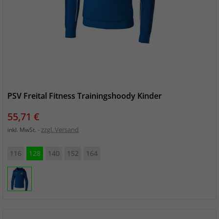
PSV Freital Fitness Trainingshoody Kinder
Preis
55,71 €
zzgl. Versand
inkl. MwSt.
116
128
140
152
164