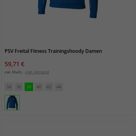
PSV Freital Fitness Trainingshoody Damen
Preis
59,71 €
zzgl. Versand
inkl. MwSt.
34
36
38
40
42
44