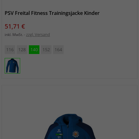
PSV Freital Fitness Trainingsjacke Kinder
Preis
51,71 €
zzgl. Versand
inkl. MwSt.
116
128
140
152
164