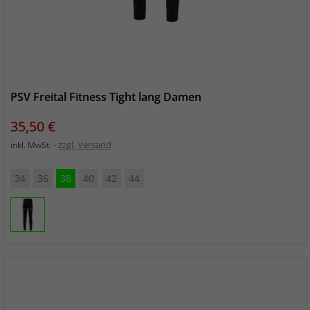
PSV Freital Fitness Tight lang Damen
Preis
35,50 €
zzgl. Versand
inkl. MwSt.
34
36
38
40
42
44