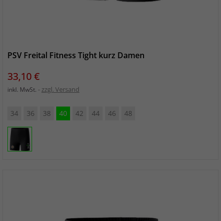
PSV Freital Fitness Tight kurz Damen
Preis
33,10 €
zzgl. Versand
inkl. MwSt.
34
36
38
40
42
44
46
48