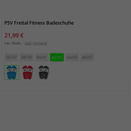
PSV Freital Fitness Badeschuhe
Preis
21,99 €
zzgl. Versand
inkl. MwSt.
36/37
38/39
40/41
42/43
44/45
46/47