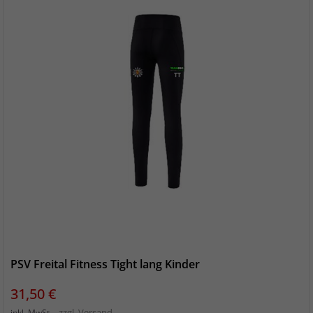
PSV Freital Fitness Tight lang Kinder
Preis
31,50 €
zzgl. Versand
inkl. MwSt.