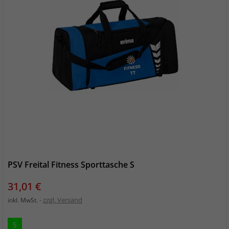
PSV Freital Fitness Sporttasche S
Preis
31,01 €
zzgl. Versand
inkl. MwSt.
S