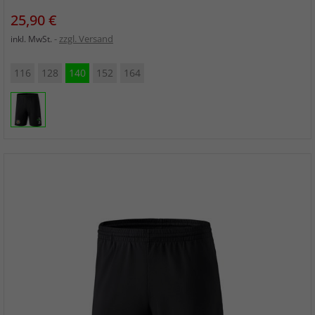
Preis
25,90 €
zzgl. Versand
inkl. MwSt.
116
128
140
152
164