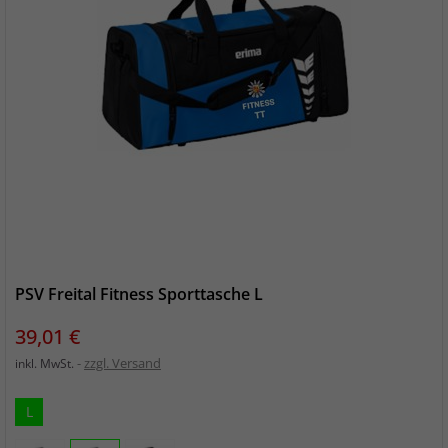
PSV Freital Fitness Sporttasche L
Preis
39,01 €
zzgl. Versand
inkl. MwSt.
L