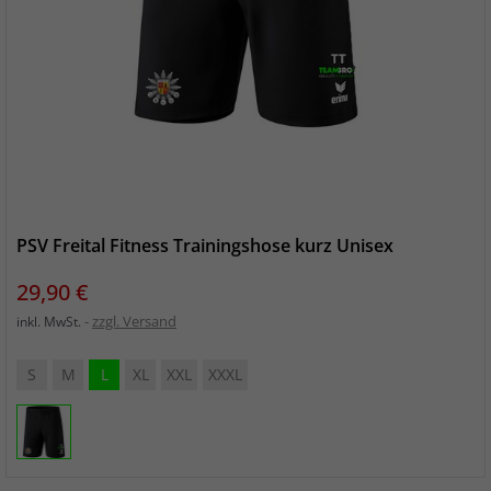
PSV Freital Fitness Trainingshose kurz Unisex
Preis
29,90 €
zzgl. Versand
inkl. MwSt.
S
M
L
XL
XXL
XXXL