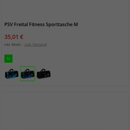
PSV Freital Fitness Sporttasche M
Preis
35,01 €
zzgl. Versand
inkl. MwSt.
M