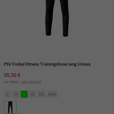
PSV Freital Fitness Trainingshose lang Unisex
Preis
35,50 €
zzgl. Versand
inkl. MwSt.
S
M
L
XL
XXL
XXXL