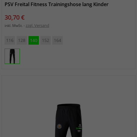
PSV Freital Fitness Trainingshose lang Kinder
Preis
30,70 €
zzgl. Versand
inkl. MwSt.
116
128
140
152
164