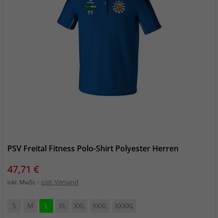
PSV Freital Fitness Polo-Shirt Polyester Herren
Preis
47,71 €
zzgl. Versand
inkl. MwSt.
S
M
L
XL
XXL
XXXL
XXXXL