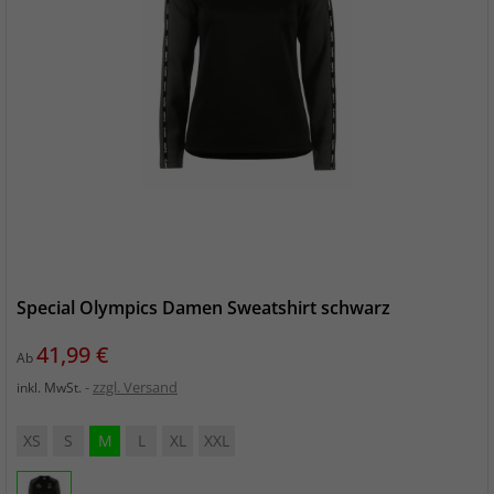
Special Olympics Damen Sweatshirt schwarz
Preis
41,99 €
Ab
zzgl. Versand
inkl. MwSt.
XS
S
M
L
XL
XXL