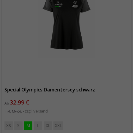
Special Olympics Damen Jersey schwarz
Preis
32,99 €
Ab
zzgl. Versand
inkl. MwSt.
XS
S
M
L
XL
XXL