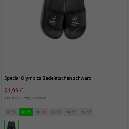
Special Olympics Badelatschen schwarz
Preis
21,99 €
zzgl. Versand
inkl. MwSt.
36/37
38/39
40/41
42/43
44/45
46/47