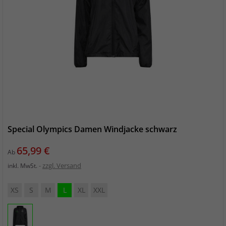
Special Olympics Damen Windjacke schwarz
Preis
65,99 €
Ab
zzgl. Versand
inkl. MwSt.
XS
S
M
L
XL
XXL