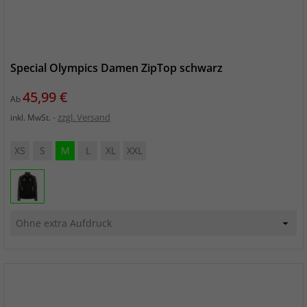
Special Olympics Damen ZipTop schwarz
Preis
45,99 €
Ab
zzgl. Versand
inkl. MwSt.
XS
S
M
L
XL
XXL