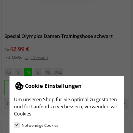
Special Olympics Damen Trainingshose schwarz
Preis
42,99 €
Ab
zzgl. Versand
inkl. MwSt.
XS
S
M
L
XL
XXL
Cookie Einstellungen
Um unseren Shop für Sie optimal zu gestalten
und fortlaufend zu verbessern, verwenden wir
Cookies.
Notwendige Cookies