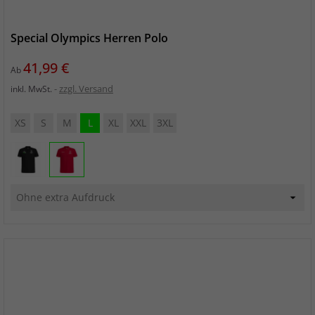
Special Olympics Herren Polo
Preis
41,99 €
Ab
zzgl. Versand
inkl. MwSt.
XS
S
M
L
XL
XXL
3XL