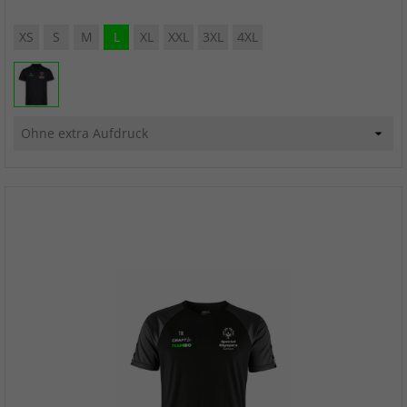
XS
S
M
L
XL
XXL
3XL
4XL