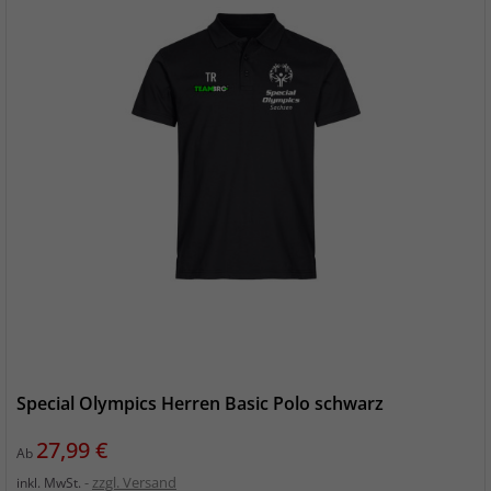
Special Olympics Herren Basic Polo schwarz
Preis
27,99 €
Ab
zzgl. Versand
inkl. MwSt.