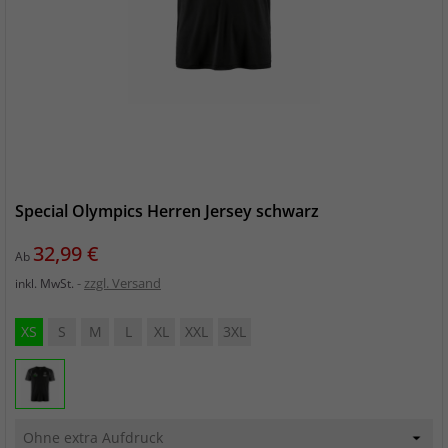
Special Olympics Herren Jersey schwarz
Preis
32,99 €
Ab
zzgl. Versand
inkl. MwSt.
XS
S
M
L
XL
XXL
3XL