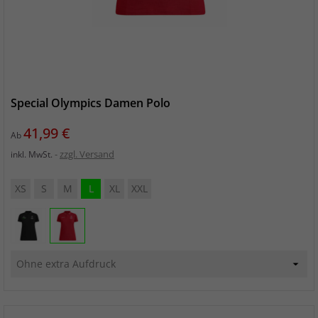
Special Olympics Damen Polo
Preis
41,99 €
Ab
zzgl. Versand
inkl. MwSt.
XS
S
M
L
XL
XXL