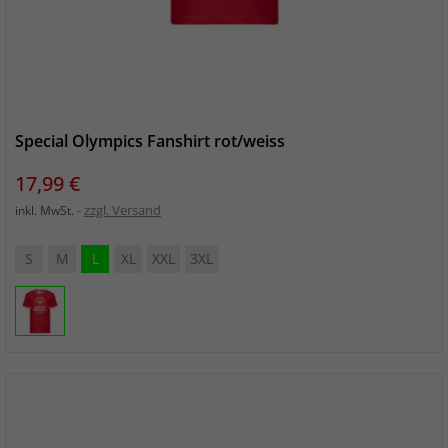
Special Olympics Fanshirt rot/weiss
Preis
17,99 €
zzgl. Versand
inkl. MwSt.
S
M
L
XL
XXL
3XL