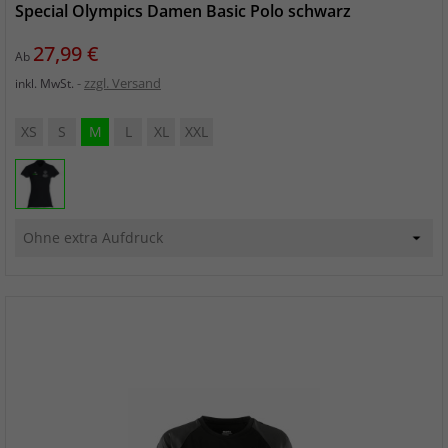
Special Olympics Damen Basic Polo schwarz
Preis
27,99 €
Ab
zzgl. Versand
inkl. MwSt.
XS
S
M
L
XL
XXL