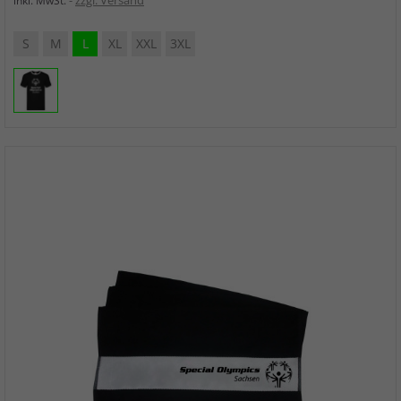
zzgl. Versand
inkl. MwSt.
S
M
L
XL
XXL
3XL