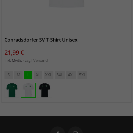
Conradsdorfer SV T-Shirt Unisex
Preis
21,99 €
zzgl. Versand
inkl. MwSt.
S
M
L
XL
XXL
3XL
4XL
5XL