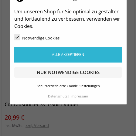
Um unseren Shop für Sie optimal zu gestalten
und fortlaufend zu verbessern, verwenden wir
Cookies.
Notwendige Cookies
ALLE AKZEPTIEREN
NUR NOTWENDIGE COOKIES
Benutzerdefinierte Cookie Einstellungen
Datenschutz
Impressum
Conradsdorfer SV T-Shirt Kinder
Preis
20,99 €
zzgl. Versand
inkl. MwSt.