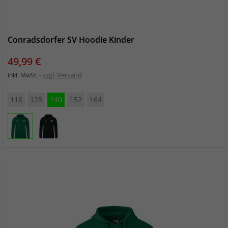
Conradsdorfer SV Hoodie Kinder
Preis
49,99 €
zzgl. Versand
inkl. MwSt.
116
128
140
152
164