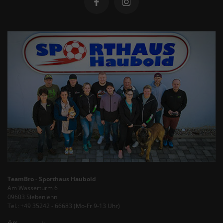
TeamBro - Sporthaus Haubold
Am Wasserturm 6
09603 Siebenlehn
Tel.: +49 35242 - 66683 (Mo-Fr 9-13 Uhr)