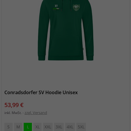
Conradsdorfer SV Hoodie Unisex
Preis
53,99 €
zzgl. Versand
inkl. MwSt.
S
M
L
XL
XXL
3XL
4XL
5XL