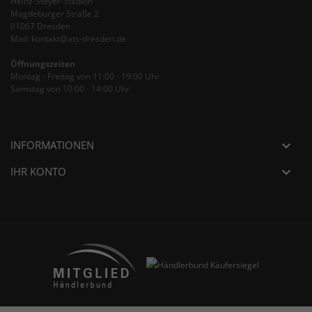
Heinz-Steyer-Stadion
Magdeburger Straße 2
01067 Dresden
Mail: kontakt@ats-dresden.de
Öffnungszeiten
Montag - Freitag von 11:00 - 19:00 Uhr
Samstag von 10:00 - 14:00 Uhr
INFORMATIONEN

IHR KONTO
