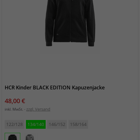
HCR Kinder BLACK EDITION Kapuzenjacke
Preis
48,00 €
zzgl. Versand
inkl. MwSt.
122/128
134/140
146/152
158/164