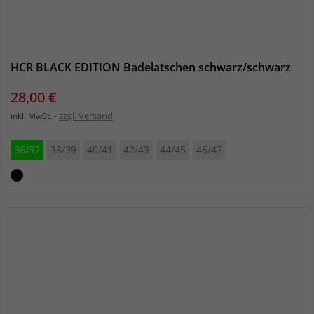
HCR BLACK EDITION Badelatschen schwarz/schwarz
Preis
28,00 €
zzgl. Versand
inkl. MwSt.
36/37
38/39
40/41
42/43
44/45
46/47
schwarz_schwarz