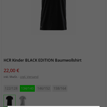
HCR Kinder BLACK EDITION Baumwollshirt
Preis
22,00 €
zzgl. Versand
inkl. MwSt.
122/128
134/140
146/152
158/164