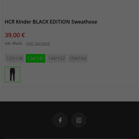
HCR Kinder BLACK EDITION Sweathose
Preis
39,00 €
zzgl. Versand
inkl. MwSt.
122/128
134/140
146/152
158/164