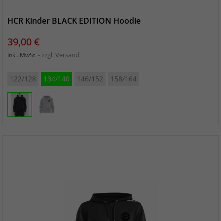
HCR Kinder BLACK EDITION Hoodie
Preis
39,00 €
zzgl. Versand
inkl. MwSt.
122/128
134/140
146/152
158/164