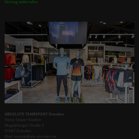
Vertrag widerrufen
ABSOLUTE TEAMSPORT Dresden
Heinz-Steyer-Stadion
Magdeburger Straße 2
01067 Dresden
Mail: kontakt@ats-dresden.de