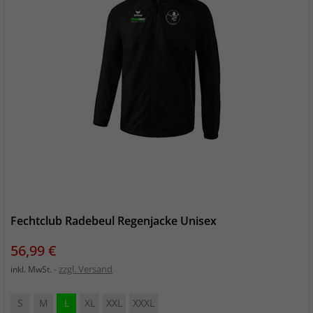
Fechtclub Radebeul Regenjacke Unisex
Preis
56,99 €
zzgl. Versand
inkl. MwSt.
S
M
L
XL
XXL
XXXL