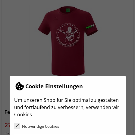
Cookie Einstellungen
Um unseren Shop für Sie optimal zu gestalten
und fortlaufend zu verbessern, verwenden wir
Fechtclub Radebeul T-Shirt Baumwolle Damen
Cookies.
Preis
27,99 €
Notwendige Cookies
zzgl. Versand
inkl. MwSt.