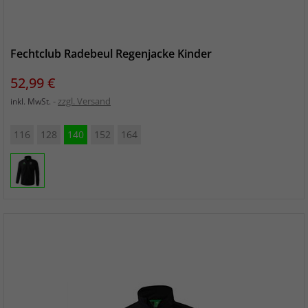
Fechtclub Radebeul Regenjacke Kinder
Preis
52,99 €
zzgl. Versand
inkl. MwSt.
116
128
140
152
164