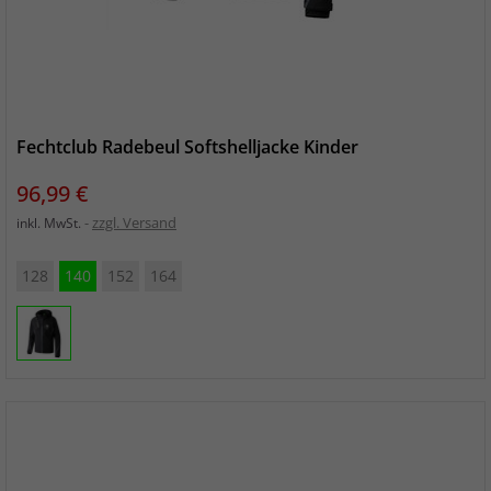
Fechtclub Radebeul Softshelljacke Kinder
Preis
96,99 €
zzgl. Versand
inkl. MwSt.
128
140
152
164