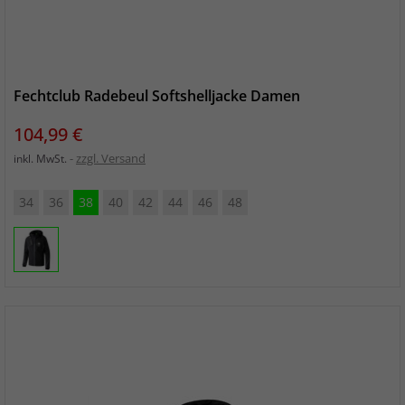
Fechtclub Radebeul Softshelljacke Damen
Preis
104,99 €
zzgl. Versand
inkl. MwSt.
34
36
38
40
42
44
46
48