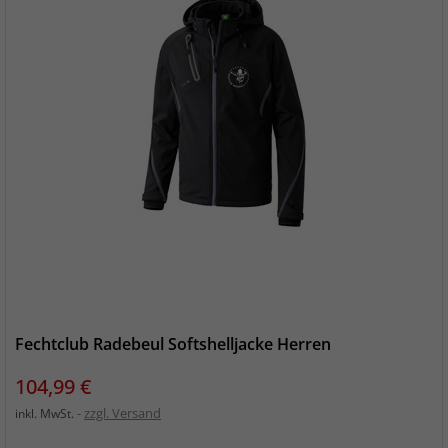
Fechtclub Radebeul Softshelljacke Herren
Preis
104,99 €
zzgl. Versand
inkl. MwSt.