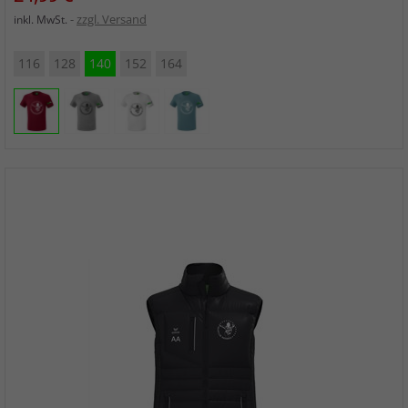
zzgl. Versand
inkl. MwSt.
116
128
140
152
164