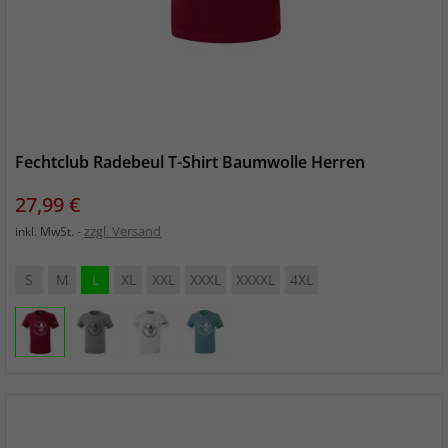
Fechtclub Radebeul T-Shirt Baumwolle Herren
Preis
27,99 €
zzgl. Versand
inkl. MwSt.
S
M
L
XL
XXL
XXXL
XXXXL
4XL