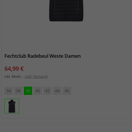
Fechtclub Radebeul Weste Damen
Preis
64,99 €
zzgl. Versand
inkl. MwSt.
34
36
38
40
42
44
46