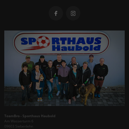
TeamBro - Sporthaus Haubold
Am Wasserturm 6
09603 Siebenlehn