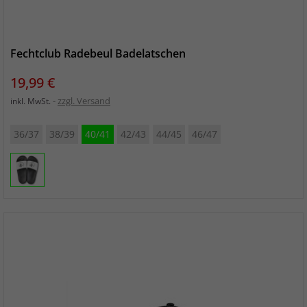
Fechtclub Radebeul Badelatschen
Preis
19,99 €
zzgl. Versand
inkl. MwSt.
36/37
38/39
40/41
42/43
44/45
46/47