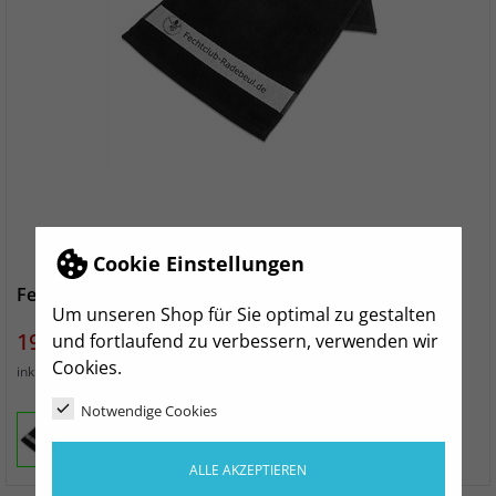
Cookie Einstellungen
Fechtclub Radebeul Handtuch
Um unseren Shop für Sie optimal zu gestalten
Preis
19,99 €
und fortlaufend zu verbessern, verwenden wir
Cookies.
zzgl. Versand
inkl. MwSt.
Notwendige Cookies
ALLE AKZEPTIEREN