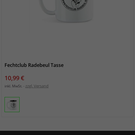
Fechtclub Radebeul Tasse
Preis
10,99 €
zzgl. Versand
inkl. MwSt.