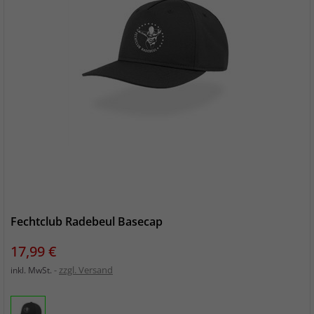
Fechtclub Radebeul Basecap
Preis
17,99 €
zzgl. Versand
inkl. MwSt.