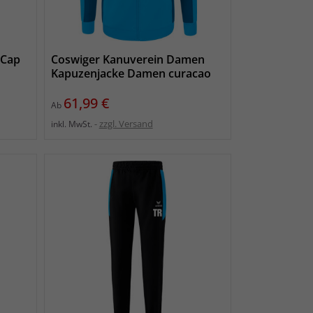
 Cap
Coswiger Kanuverein Damen
Kapuzenjacke Damen curacao
Preis
61,99 €
Ab
zzgl. Versand
inkl. MwSt.