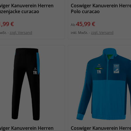
iger Kanuverein Herren
Coswiger Kanuverein Herr
zenjacke curacao
Polo curacao
eis
Preis
1,99 €
45,99 €
Ab
zzgl. Versand
zzgl. Versand
MwSt.
inkl. MwSt.
iger Kanuverein Herren
Coswiger Kanuverein Herr