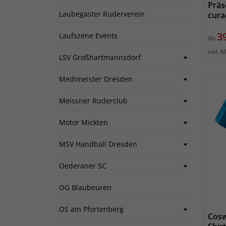
Präs
Laubegaster Ruderverein
cura
Pr
3
Laufszene Events
Ab
inkl. 
LSV Großhartmannsdorf
Medimeister Dresden
Meissner Ruderclub
Motor Mickten
MSV Handball Dresden
Oederaner SC
OG Blaubeuren
OS am Pfortenberg
Cosw