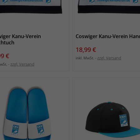
iger Kanu-Verein
Coswiger Kanu-Verein Han
chtuch
Preis
18,99 €
s
99 €
zzgl. Versand
inkl. MwSt.
zzgl. Versand
MwSt.