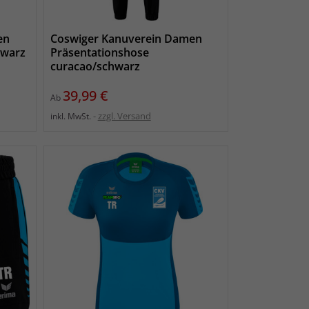
en
Coswiger Kanuverein Damen
hwarz
Präsentationshose
curacao/schwarz
Preis
39,99 €
Ab
zzgl. Versand
inkl. MwSt.