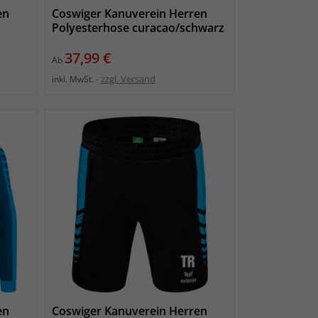
en
Coswiger Kanuverein Herren
Polyesterhose curacao/schwarz
Preis
37,99 €
Ab
zzgl. Versand
inkl. MwSt.
en
Coswiger Kanuverein Herren