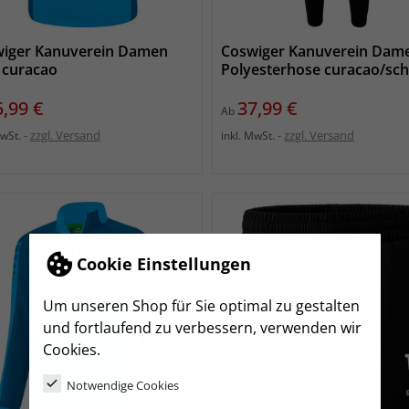
iger Kanuverein Damen
Coswiger Kanuverein Dam
 curacao
Polyesterhose curacao/sc
eis
Preis
5,99 €
37,99 €
Ab
zzgl. Versand
zzgl. Versand
MwSt.
inkl. MwSt.
Cookie Einstellungen
Um unseren Shop für Sie optimal zu gestalten
und fortlaufend zu verbessern, verwenden wir
Cookies.
Notwendige Cookies