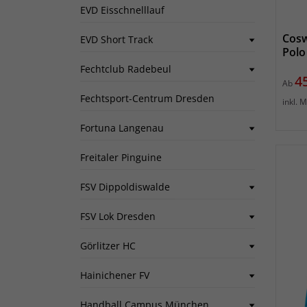
EVD Eisschnelllauf
Cosw
EVD Short Track
Polo
Fechtclub Radebeul
Pr
4
Ab
Fechtsport-Centrum Dresden
inkl. 
Fortuna Langenau
Freitaler Pinguine
FSV Dippoldiswalde
FSV Lok Dresden
Görlitzer HC
Hainichener FV
Handball Campus München