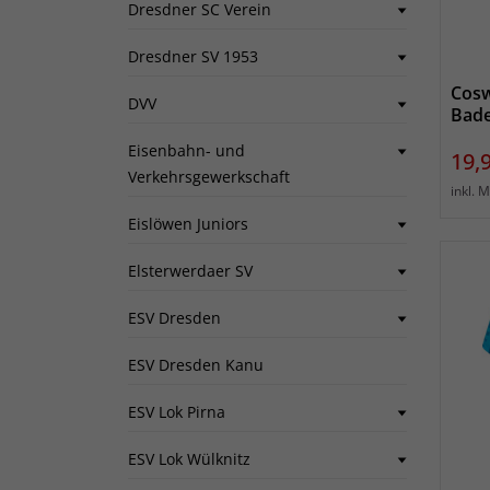
Dresdner SC Verein
Dresdner SV 1953
Cosw
DVV
Bade
Eisenbahn- und
Prei
19,
Verkehrsgewerkschaft
inkl. 
Eislöwen Juniors
Elsterwerdaer SV
ESV Dresden
ESV Dresden Kanu
ESV Lok Pirna
ESV Lok Wülknitz