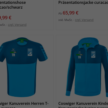
entationshose
Präsentationsjacke curaca
cao/schwarz
Preis
65,99 €
Ab
eis
9,99 €
zzgl. Versand
inkl. MwSt.
zzgl. Versand
MwSt.
iger Kanuverein Herren T-
Coswiger Kanuverein Kind