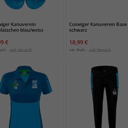
iger Kanuverein
Coswiger Kanuverein Base
latschen blau/weiss
schwarz
s
Preis
99 €
18,99 €
zzgl. Versand
zzgl. Versand
MwSt.
inkl. MwSt.