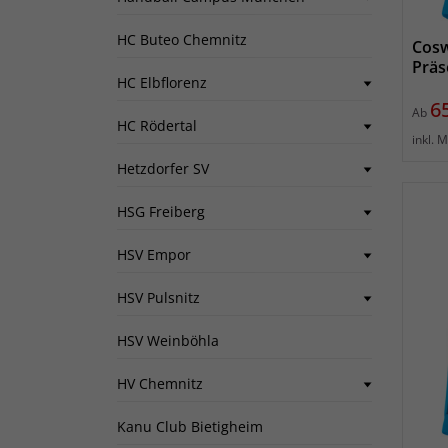
HC Buteo Chemnitz
Cosw
Präs
HC Elbflorenz
Pr
6
Ab
HC Rödertal
inkl. 
Hetzdorfer SV
HSG Freiberg
HSV Empor
HSV Pulsnitz
HSV Weinböhla
HV Chemnitz
Kanu Club Bietigheim