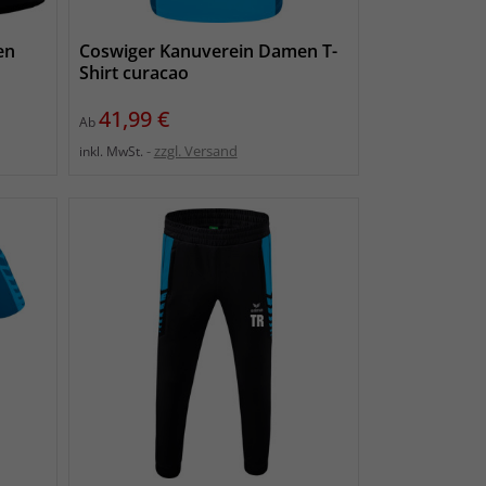
en
Coswiger Kanuverein Damen T-
Shirt curacao
Preis
41,99 €
Ab
zzgl. Versand
inkl. MwSt.