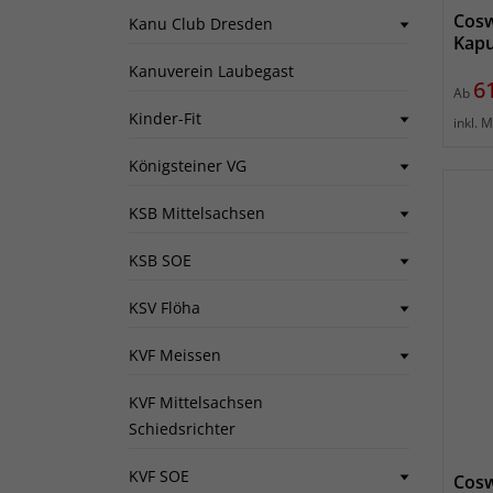
Cosw
Kanu Club Dresden
Kapu
Kanuverein Laubegast
Pr
6
Ab
Kinder-Fit
inkl. 
Königsteiner VG
KSB Mittelsachsen
KSB SOE
KSV Flöha
KVF Meissen
KVF Mittelsachsen
Schiedsrichter
KVF SOE
Cosw