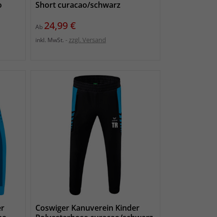
o
Short curacao/schwarz
Preis
24,99 €
Ab
zzgl. Versand
inkl. MwSt.
er
Coswiger Kanuverein Kinder