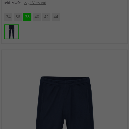
zzgl. Versand
inkl. MwSt.
34
36
38
40
42
44