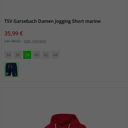
TSV Garsebach Damen Jogging Short marine
Preis
35,99 €
zzgl. Versand
inkl. MwSt.
34
36
38
40
42
44