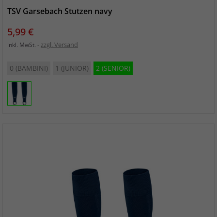
TSV Garsebach Stutzen navy
Preis
5,99 €
zzgl. Versand
inkl. MwSt.
0 (BAMBINI)
1 (JUNIOR)
2 (SENIOR)