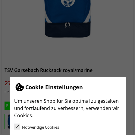
TSV Garsebach Rucksack royal/marine
Preis
27,99 €
Cookie Einstellungen
zzgl. Versand
inkl. MwSt.
Um unseren Shop für Sie optimal zu gestalten
EINHEITSGRÖSSE (CA. 32 LITER)
und fortlaufend zu verbessern, verwenden wir
Cookies.
Notwendige Cookies