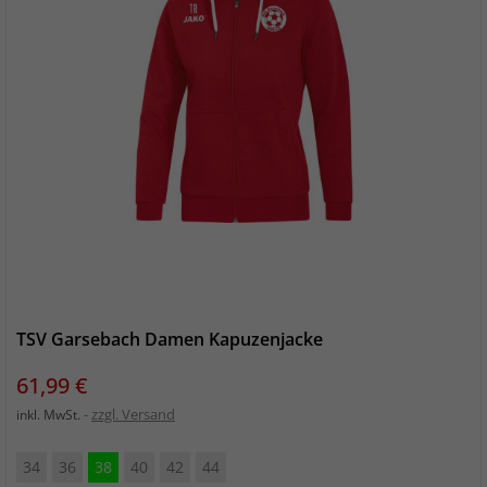
TSV Garsebach Damen Kapuzenjacke
Preis
61,99 €
zzgl. Versand
inkl. MwSt.
34
36
38
40
42
44