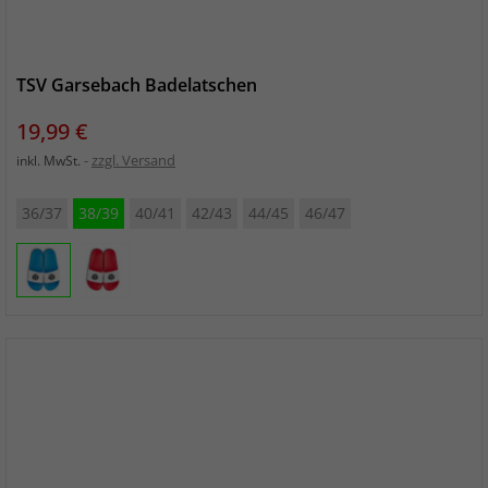
TSV Garsebach Badelatschen
Preis
19,99 €
zzgl. Versand
inkl. MwSt.
36/37
38/39
40/41
42/43
44/45
46/47