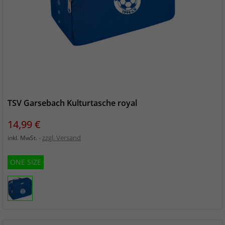
TSV Garsebach Kulturtasche royal
Preis
14,99 €
zzgl. Versand
inkl. MwSt.
ONE SIZE