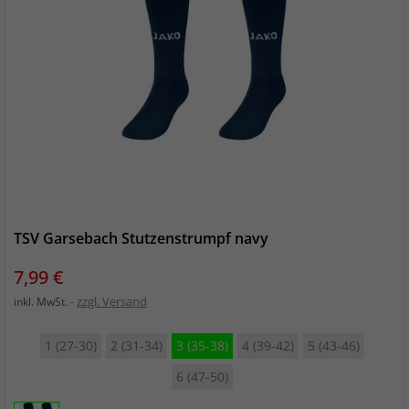
TSV Garsebach Stutzenstrumpf navy
Preis
7,99 €
zzgl. Versand
inkl. MwSt.
1 (27-30)
2 (31-34)
3 (35-38)
4 (39-42)
5 (43-46)
6 (47-50)