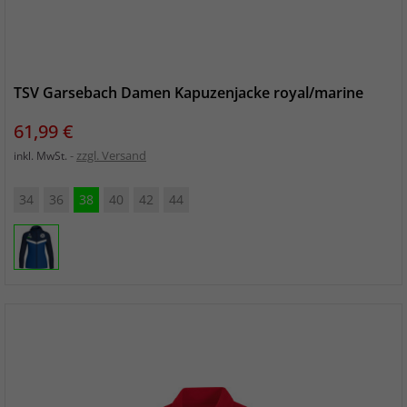
TSV Garsebach Damen Kapuzenjacke royal/marine
Preis
61,99 €
zzgl. Versand
inkl. MwSt.
34
36
38
40
42
44