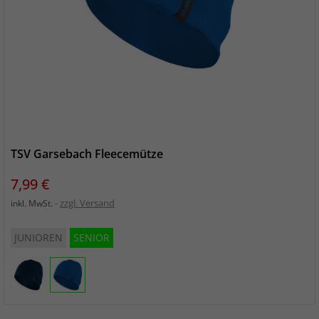
TSV Garsebach Fleecemütze
Preis
7,99 €
zzgl. Versand
inkl. MwSt.
JUNIOREN
SENIOR