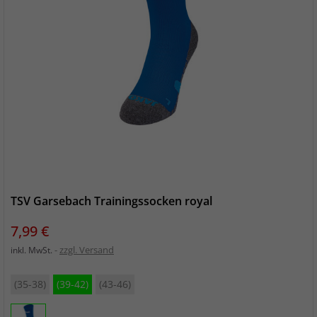
TSV Garsebach Trainingssocken royal
Preis
7,99 €
zzgl. Versand
inkl. MwSt.
(35-38)
(39-42)
(43-46)