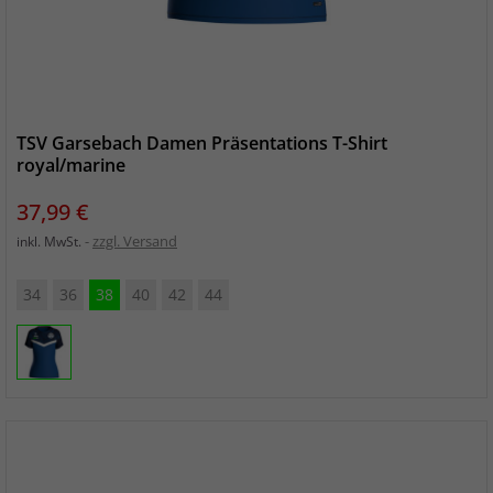
TSV Garsebach Damen Präsentations T-Shirt
royal/marine
Preis
37,99 €
zzgl. Versand
inkl. MwSt.
34
36
38
40
42
44