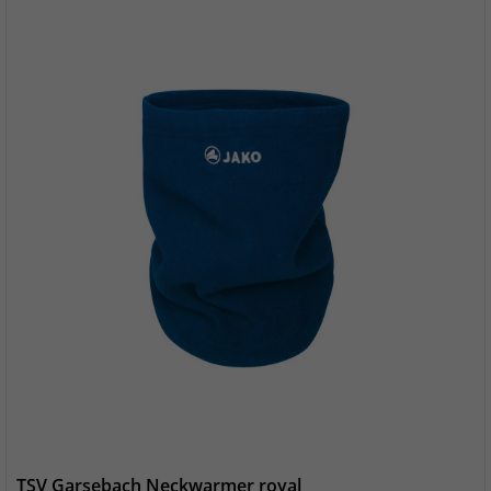
TSV Garsebach Neckwarmer royal