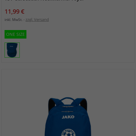
Preis
11,99 €
zzgl. Versand
inkl. MwSt.
ONE SIZE