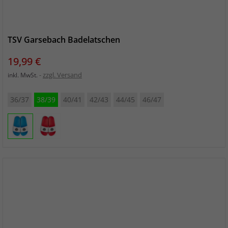
TSV Garsebach Badelatschen
Preis
19,99 €
zzgl. Versand
inkl. MwSt.
36/37
38/39
40/41
42/43
44/45
46/47