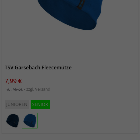
TSV Garsebach Fleecemütze
Preis
7,99 €
zzgl. Versand
inkl. MwSt.
JUNIOREN
SENIOR