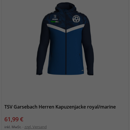
TSV Garsebach Herren Kapuzenjacke royal/marine
Preis
61,99 €
zzgl. Versand
inkl. MwSt.