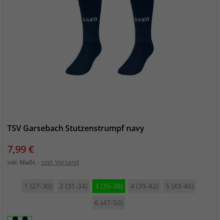
TSV Garsebach Stutzenstrumpf navy
Preis
7,99 €
zzgl. Versand
inkl. MwSt.
1 (27-30)
2 (31-34)
3 (35-38)
4 (39-42)
5 (43-46)
6 (47-50)