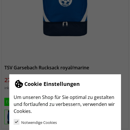
TSV Garsebach Rucksack royal/marine
Preis
27,99 €
Cookie Einstellungen
zzgl. Versand
inkl. MwSt.
Um unseren Shop für Sie optimal zu gestalten
EINHEITSGRÖSSE (CA. 32 LITER)
und fortlaufend zu verbessern, verwenden wir
Cookies.
Notwendige Cookies