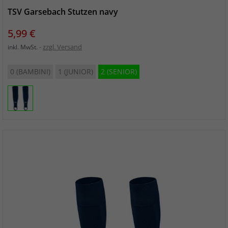
TSV Garsebach Stutzen navy
Preis
5,99 €
zzgl. Versand
inkl. MwSt.
0 (BAMBINI)
1 (JUNIOR)
2 (SENIOR)