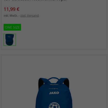
Preis
11,99 €
zzgl. Versand
inkl. MwSt.
ONE SIZE