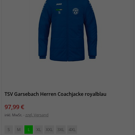
TSV Garsebach Herren Coachjacke royalblau
Preis
97,99 €
zzgl. Versand
inkl. MwSt.
S
M
L
XL
XXL
3XL
4XL