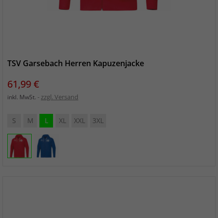
TSV Garsebach Herren Kapuzenjacke
Preis
61,99 €
zzgl. Versand
inkl. MwSt.
S
M
L
XL
XXL
3XL