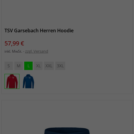
TSV Garsebach Herren Hoodie
Preis
57,99 €
zzgl. Versand
inkl. MwSt.
S
M
L
XL
XXL
3XL