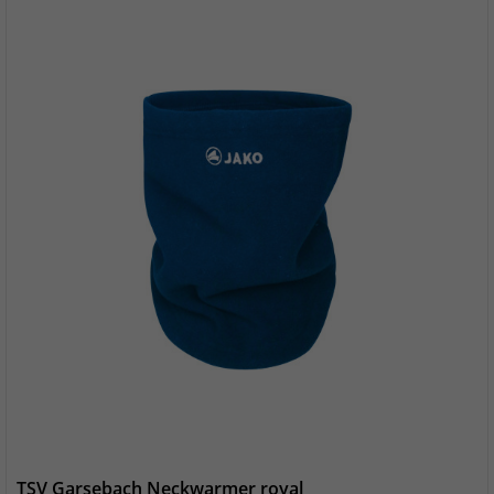
TSV Garsebach Neckwarmer royal