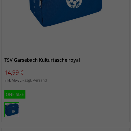
TSV Garsebach Kulturtasche royal
Preis
14,99 €
zzgl. Versand
inkl. MwSt.
ONE SIZE