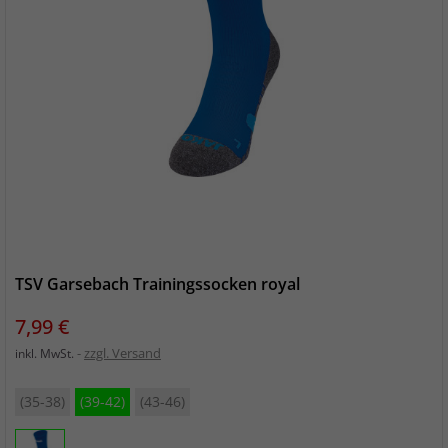
TSV Garsebach Trainingssocken royal
Preis
7,99 €
zzgl. Versand
inkl. MwSt.
(35-38)
(39-42)
(43-46)