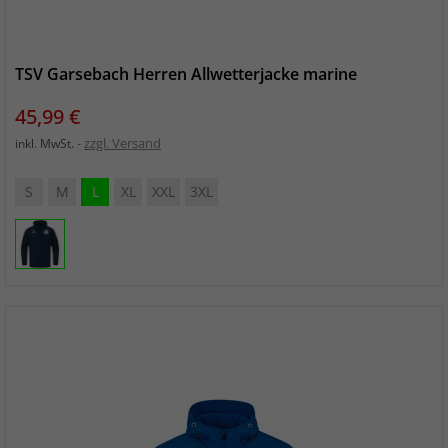
TSV Garsebach Herren Allwetterjacke marine
Preis
45,99 €
zzgl. Versand
inkl. MwSt.
S
M
L
XL
XXL
3XL