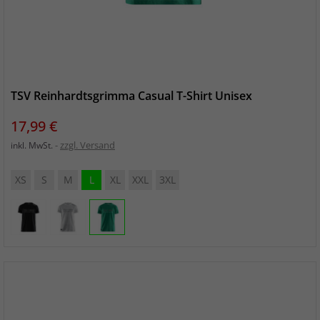
TSV Reinhardtsgrimma Casual T-Shirt Unisex
Preis
17,99 €
zzgl. Versand
inkl. MwSt.
XS
S
M
L
XL
XXL
3XL