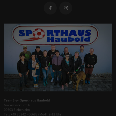
TeamBro - Sporthaus Haubold
Am Wasserturm 6
09603 Siebenlehn
Tel.: +49 35242 - 66683 (Mo-Fr 9-13 Uhr)