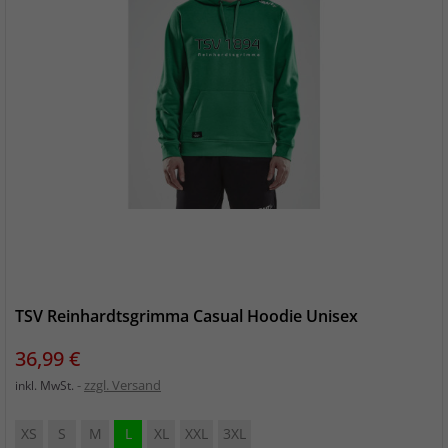
TSV Reinhardtsgrimma Casual Hoodie Unisex
Preis
36,99 €
zzgl. Versand
inkl. MwSt.
XS
S
M
L
XL
XXL
3XL