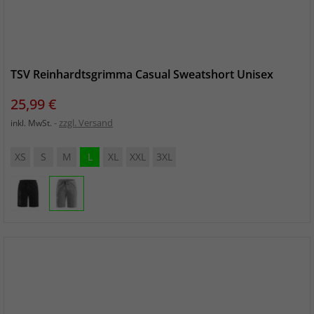
TSV Reinhardtsgrimma Casual Sweatshort Unisex
Preis
25,99 €
zzgl. Versand
inkl. MwSt.
XS
S
M
L
XL
XXL
3XL