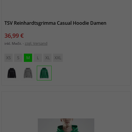
TSV Reinhardtsgrimma Casual Hoodie Damen
Preis
36,99 €
zzgl. Versand
inkl. MwSt.
XS
S
M
L
XL
XXL