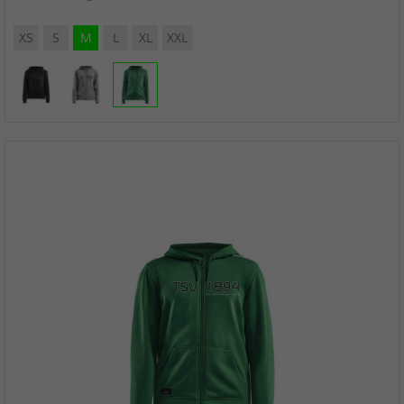
XS
S
M
L
XL
XXL