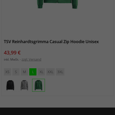
TSV Reinhardtsgrimma Casual Zip Hoodie Unisex
Preis
43,99 €
zzgl. Versand
inkl. MwSt.
XS
S
M
L
XL
XXL
3XL